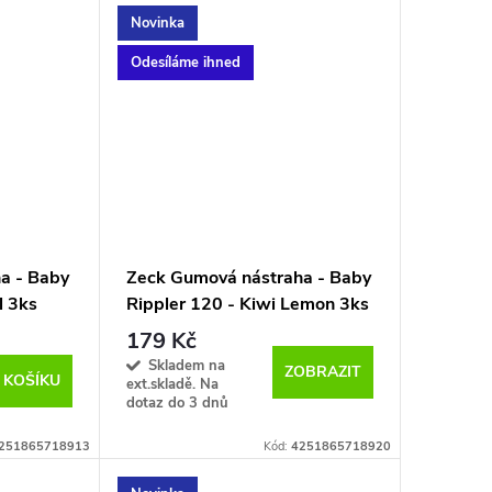
Novinka
Odesíláme ihned
a - Baby
Zeck Gumová nástraha - Baby
l 3ks
Rippler 120 - Kiwi Lemon 3ks
179 Kč
Skladem na
ZOBRAZIT
 KOŠÍKU
ext.skladě. Na
dotaz do 3 dnů
251865718913
Kód:
4251865718920