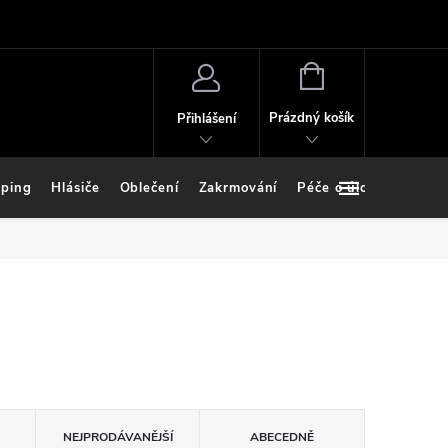
NÁKUPNÍ
KOŠÍK
Prázdný košík
Přihlášení
ping
Hlásiče
Oblečení
Zakrmování
Péče o úlovek
Stoj
NEJPRODÁVANĚJŠÍ
ABECEDNĚ