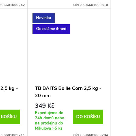
596601009242
Kód:
8596601009310
Novinka
Odesíláme ihned
2,5 kg -
TB BAITS Boilie Corn 2,5 kg -
20 mm
349 Kč
Expedujeme do
 KOŠÍKU
DO KOŠÍKU
24h domů nebo
na prodejnu do
Mikulova
>5 ks
596601009211
Kód:
8596601009204