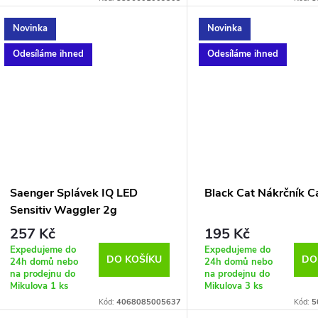
Novinka
Novinka
Odesíláme ihned
Odesíláme ihned
Saenger Splávek IQ LED
Black Cat Nákrčník C
Sensitiv Waggler 2g
257 Kč
195 Kč
Expedujeme do
Expedujeme do
DO KOŠÍKU
DO
24h domů nebo
24h domů nebo
na prodejnu do
na prodejnu do
Mikulova
1 ks
Mikulova
3 ks
Kód:
4068085005637
Kód:
5