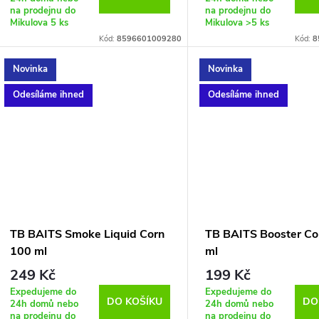
o
na prodejnu do
na prodejnu do
u
Mikulova
5 ks
Mikulova
>5 ks
d
Kód:
8596601009280
Kód:
8
k
u
Novinka
Novinka
t
Odesíláme ihned
Odesíláme ihned
k
ů
t
ů
TB BAITS Smoke Liquid Corn
TB BAITS Booster Co
100 ml
ml
249 Kč
199 Kč
Expedujeme do
Expedujeme do
DO KOŠÍKU
DO
24h domů nebo
24h domů nebo
na prodejnu do
na prodejnu do