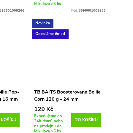
Mikulova
>5 ks
596601009266
Kód:
8596601009235
Novinka
Odesíláme ihned
ilie Pop-
TB BAITS Boosterované Boilie
g 16 mm
Corn 120 g - 24 mm
129 Kč
Expedujeme do
 KOŠÍKU
DO KOŠÍKU
24h domů nebo
na prodejnu do
Mikulova
>5 ks