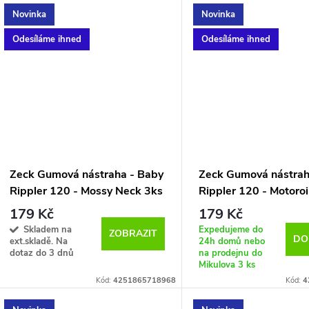
Novinka
Novinka
Odesíláme ihned
Odesíláme ihned
Zeck Gumová nástraha - Baby
Zeck Gumová nástrah
Rippler 120 - Mossy Neck 3ks
Rippler 120 - Motoroi
179 Kč
179 Kč
Skladem na
Expedujeme do
ZOBRAZIT
DO
ext.skladě. Na
24h domů nebo
dotaz do 3 dnů
na prodejnu do
Mikulova
3 ks
Kód:
4251865718968
Kód:
4