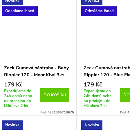
Novinka
Novinka
Odesíláme ihned
Odesíláme ihned
Zeck Gumová nástraha - Baby
Zeck Gumová nástrah
Rippler 120 - Moor Kiwi 3ks
Rippler 120 - Blue Fl
Cookie 3ks
179 Kč
179 Kč
Expedujeme do
Expedujeme do
DO KOŠÍKU
DO
24h domů nebo
24h domů nebo
na prodejnu do
na prodejnu do
Mikulova
2 ks
Mikulova
2 ks
Kód:
4251865718975
Kód:
4
Novinka
Novinka