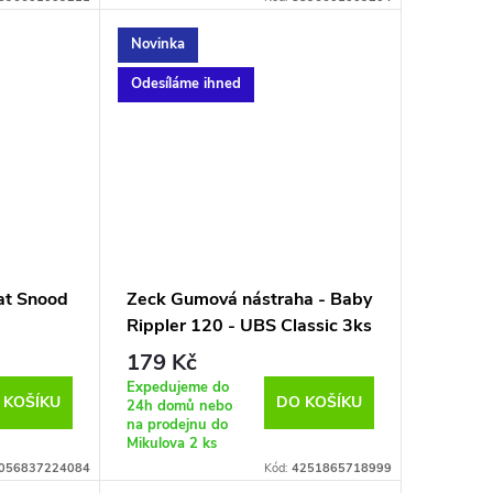
Novinka
Odesíláme ihned
at Snood
Zeck Gumová nástraha - Baby
Rippler 120 - UBS Classic 3ks
179 Kč
Expedujeme do
 KOŠÍKU
DO KOŠÍKU
24h domů nebo
na prodejnu do
Mikulova
2 ks
056837224084
Kód:
4251865718999