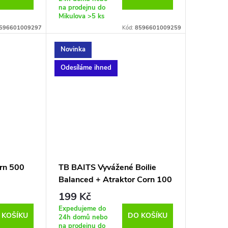
na prodejnu do
Mikulova
>5 ks
596601009297
Kód:
8596601009259
Novinka
Odesíláme ihned
rn 500
TB BAITS Vyvážené Boilie
Balanced + Atraktor Corn 100
g - 24 mm
199 Kč
Expedujeme do
 KOŠÍKU
DO KOŠÍKU
24h domů nebo
na prodejnu do