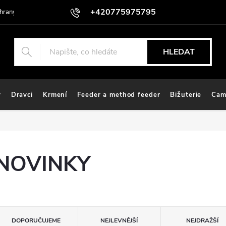
+420775975795
hrany osobních údajů
HLEDAT
y
Dravci
Krmení
Feeder a method feeder
Bižuterie
Cam
NOVINKY
Ř
DOPORUČUJEME
NEJLEVNĚJŠÍ
NEJDRAŽŠÍ