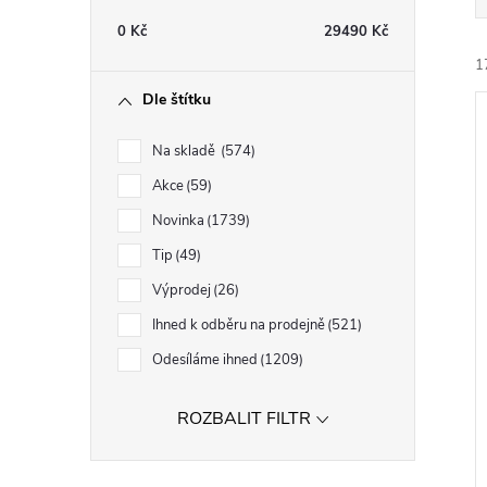
t
0
Kč
29490
Kč
r
1
Dle štítku
a
Na skladě
574
n
Akce
59
Novinka
1739
n
í
Tip
49
i
í
Výprodej
26
Ihned k odběru na prodejně
521
p
Odesíláme ihned
1209
a
ROZBALIT FILTR
n