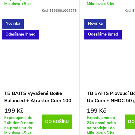
Mikulova
>5 ks
Mikulova
>5 ks
Kód:
8596601009273
Kód:
8
Novinka
Novinka
Odesíláme ihned
Odesíláme ihned
TB BAITS Vyvážené Boilie
TB BAITS Plovoucí Bo
Balanced + Atraktor Corn 100
Up Corn + NHDC 50 
g - 20 mm
199 Kč
199 Kč
Expedujeme do
Expedujeme do
DO KOŠÍKU
DO
24h domů nebo
24h domů nebo
na prodejnu do
na prodejnu do
Mikulova
>5 ks
Mikulova
>5 ks