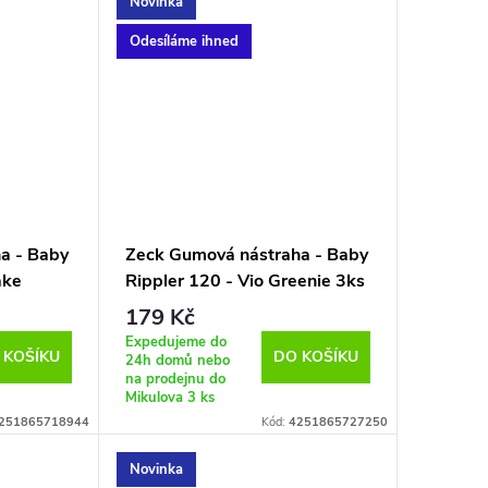
Novinka
Odesíláme ihned
a - Baby
Zeck Gumová nástraha - Baby
ake
Rippler 120 - Vio Greenie 3ks
179 Kč
Expedujeme do
 KOŠÍKU
DO KOŠÍKU
24h domů nebo
na prodejnu do
Mikulova
3 ks
251865718944
Kód:
4251865727250
Novinka