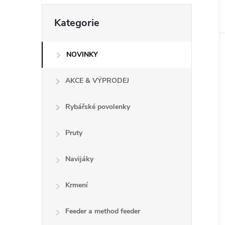
e
Přeskočit
Kategorie
kategorie
l
NOVINKY
AKCE & VÝPRODEJ
Rybářské povolenky
Pruty
Navijáky
Krmení
Feeder a method feeder