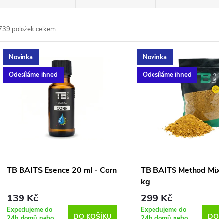
a
739
položek celkem
z
V
Novinka
Novinka
e
ý
Odesíláme ihned
Odesíláme ihned
n
p
p
s
r
p
TB BAITS Esence 20 ml - Corn
TB BAITS Method Mix
o
kg
r
139 Kč
299 Kč
d
Expedujeme do
Expedujeme do
DO KOŠÍKU
DO
24h domů nebo
24h domů nebo