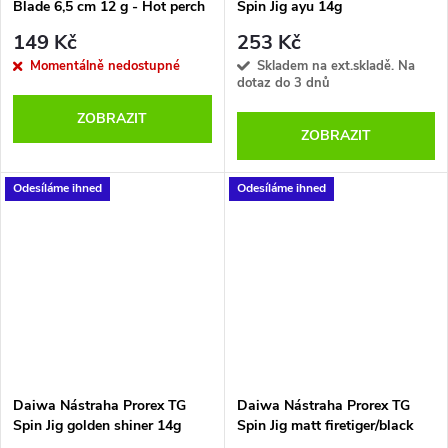
Blade 6,5 cm 12 g - Hot perch
Spin Jig ayu 14g
149 Kč
253 Kč
Momentálně nedostupné
Skladem na ext.skladě. Na
dotaz do 3 dnů
ZOBRAZIT
ZOBRAZIT
Odesíláme ihned
Odesíláme ihned
Daiwa Nástraha Prorex TG
Daiwa Nástraha Prorex TG
Spin Jig golden shiner 14g
Spin Jig matt firetiger/black
stripers 14g