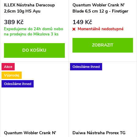
ILLEX Nástraha Deracoup
Quantum Wobler Crank N'
2,6cm 10g HS Ayu
Blade 6,5 cm 12 g - Firetiger
389 Kč
149 Kč
Expedujeme do 24h domů nebo
Momentálně nedostupné
na prodejnu do Mikulova
3 ks
ZOBRAZIT
DO KOŠÍKU
Akce
Odesíláme ihned
Výprodej
Odesíláme ihned
Quantum Wobler Crank N'
Daiwa Nástraha Prorex TG