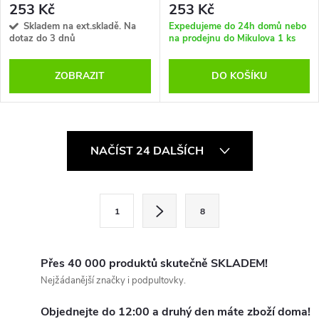
253 Kč
253 Kč
Skladem na ext.skladě. Na
Expedujeme do 24h domů nebo
dotaz do 3 dnů
na prodejnu do Mikulova
1 ks
ZOBRAZIT
DO KOŠÍKU
O
NAČÍST 24 DALŠÍCH
v
l
S
1
8
t
á
r
d
á
Přes 40 000 produktů skutečně SKLADEM!
a
n
Nejžádanější značky i podpultovky.
k
c
Objednejte do 12:00 a druhý den máte zboží doma!