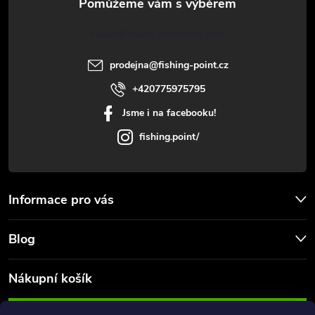
u
t
Vlastimil Haupt
í
prodejna
@
fishing-point.cz
+420775975795
Jsme i na facebooku!
fishing.point/
Informace pro vás
Blog
Nákupní košík
0
KS /
0 KČ