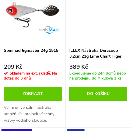
t
t
ů
ů
Spinmad Jigmaster 24g 1515
ILLEX Nástraha Deracoup
3,2cm 21g Lime Chart Tiger
209 Kč
389 Kč
Skladem na ext. skladě. Na
Expedujeme do 24h domů nebo
dotaz do 3 dnů
na prodejnu do Mikulova
1 ks
ZOBRAZIT
DO KOŠÍKU
Velmi universální nástraha
umožňující prolovit všechny
vrstvy vodního sloupce.