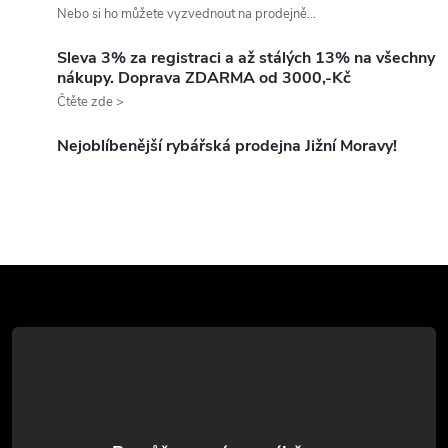
o
Nebo si ho můžete vyzvednout na prodejně...
í
v
á
Sleva 3% za registraci a až stálých 13% na všechny
p
nákupy. Doprava ZDARMA od 3000,-Kč
n
Čtěte zde >
r
í
v
Nejoblíbenější rybářská prodejna Jižní Moravy!
k
y
v
Z
ý
á
p
p
i
a
s