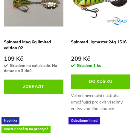
e
p
Abecedně
n
i
í
s
p
Spinmad Mag 6g limited
Spinmad Jigmaster 24g 1516
edition 02
p
r
109 Kč
209 Kč
r
Skladem na ext.skladě. Na
Skladem
1 ks
dotaz do 3 dnů
o
o
DO KOŠÍKU
ZOBRAZIT
d
d
Velmi universální nástraha
u
umožňující prolovit všechny
vrstvy vodního sloupce.
u
k
Novinka
Odesíláme ihned
k
Ihned k odběru na prodejně