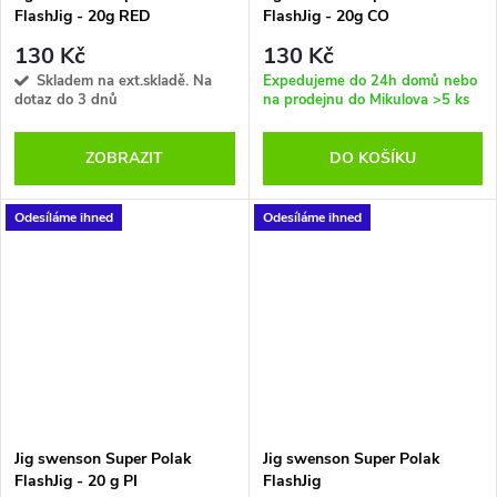
FlashJig - 20g RED
FlashJig - 20g CO
130 Kč
130 Kč
Skladem na ext.skladě. Na
Expedujeme do 24h domů nebo
dotaz do 3 dnů
na prodejnu do Mikulova
>5 ks
ZOBRAZIT
DO KOŠÍKU
Odesíláme ihned
Odesíláme ihned
Jig swenson Super Polak
Jig swenson Super Polak
FlashJig - 20 g PI
FlashJig