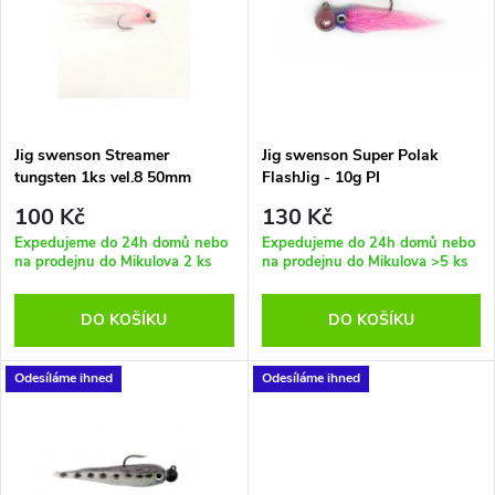
e
p
Abecedně
n
i
í
s
p
Jig swenson Streamer
Jig swenson Super Polak
tungsten 1ks vel.8 50mm
FlashJig - 10g PI
p
1,62g - PH
r
100 Kč
130 Kč
r
Expedujeme do 24h domů nebo
Expedujeme do 24h domů nebo
na prodejnu do Mikulova
2 ks
na prodejnu do Mikulova
>5 ks
o
o
DO KOŠÍKU
DO KOŠÍKU
d
d
u
Odesíláme ihned
Odesíláme ihned
u
k
k