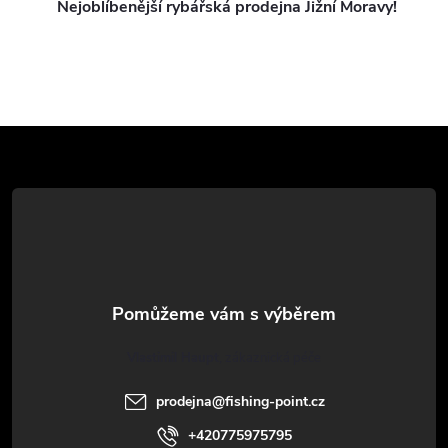
v
Nejoblíbenější rybářská prodejna Jižní Moravy!
k
y
v
Z
ý
á
p
p
i
a
s
u
t
Vlastimil Haupt
í
prodejna
@
fishing-point.cz
+420775975795