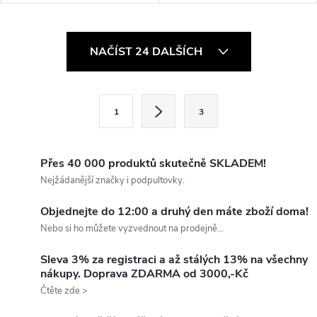
O
NAČÍST 24 DALŠÍCH
v
l
S
1
3
t
á
r
d
á
Přes 40 000 produktů skutečně SKLADEM!
a
n
Nejžádanější značky i podpultovky.
k
c
Objednejte do 12:00 a druhý den máte zboží doma!
o
Nebo si ho můžete vyzvednout na prodejně...
í
v
á
Sleva 3% za registraci a až stálých 13% na všechny
p
nákupy. Doprava ZDARMA od 3000,-Kč
n
Čtěte zde >
r
í