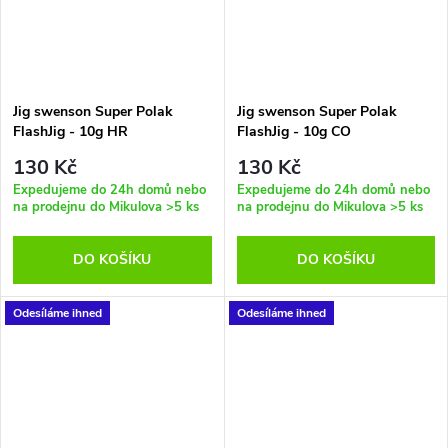
t
t
ů
ů
Jig swenson Super Polak
Jig swenson Super Polak
FlashJig - 10g HR
FlashJig - 10g CO
130 Kč
130 Kč
Expedujeme do 24h domů nebo
Expedujeme do 24h domů nebo
na prodejnu do Mikulova
>5 ks
na prodejnu do Mikulova
>5 ks
DO KOŠÍKU
DO KOŠÍKU
Odesíláme ihned
Odesíláme ihned