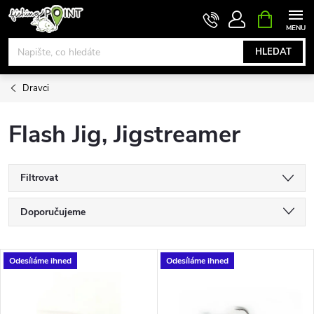
Přejít
NÁKUPNÍ
KOŠÍK
na
obsah
HLEDAT
Dravci
Flash Jig, Jigstreamer
Filtrovat
Ř
Doporučujeme
a
Nejlevnější
V
Odesíláme ihned
Odesíláme ihned
Nejdražší
z
ý
Nejprodávanější