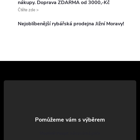
nákupy. Doprava ZDARMA od 3000,-Kč
a
Čtěte zde >
c
Nejoblíbenější rybářská prodejna Jižní Moravy!
í
p
r
Z
v
k
á
y
p
v
a
ý
t
p
Vlastimil Haupt