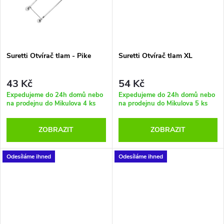
t
t
ů
ů
Suretti Otvírač tlam - Pike
Suretti Otvírač tlam XL
43 Kč
54 Kč
Expedujeme do 24h domů nebo
Expedujeme do 24h domů nebo
na prodejnu do Mikulova
4 ks
na prodejnu do Mikulova
5 ks
ZOBRAZIT
ZOBRAZIT
Odesíláme ihned
Odesíláme ihned