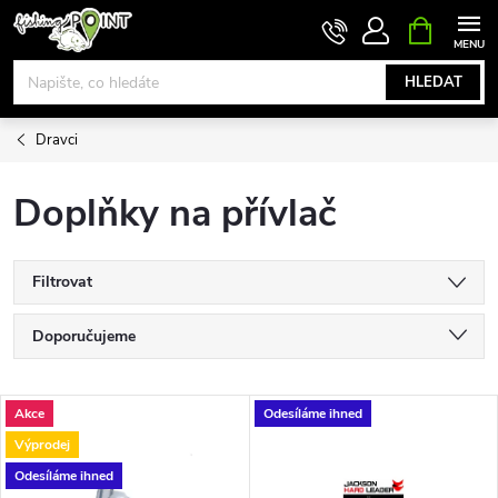
Přejít
NÁKUPNÍ
KOŠÍK
na
obsah
HLEDAT
Dravci
Doplňky na přívlač
Filtrovat
Ř
Doporučujeme
a
Nejlevnější
V
Akce
Odesíláme ihned
Nejdražší
z
Výprodej
ý
Nejprodávanější
Odesíláme ihned