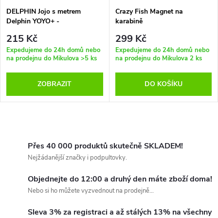
DELPHIN Jojo s metrem
Crazy Fish Magnet na
Delphin YOYO+ -
karabině
215 Kč
299 Kč
Expedujeme do 24h domů nebo
Expedujeme do 24h domů nebo
na prodejnu do Mikulova
>5 ks
na prodejnu do Mikulova
2 ks
ZOBRAZIT
DO KOŠÍKU
O
v
Přes 40 000 produktů skutečně SKLADEM!
Nejžádanější značky i podpultovky.
l
Objednejte do 12:00 a druhý den máte zboží doma!
á
Nebo si ho můžete vyzvednout na prodejně...
d
Sleva 3% za registraci a až stálých 13% na všechny