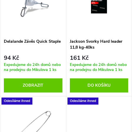
e
p
Abecedně
n
i
í
s
p
Delalande Závěs Quick Staple
Jackson Svorky Hard leader
11,8 kg-40ks
p
r
94 Kč
161 Kč
r
Expedujeme do 24h domů nebo
Expedujeme do 24h domů nebo
na prodejnu do Mikulova
1 ks
na prodejnu do Mikulova
1 ks
o
o
ZOBRAZIT
DO KOŠÍKU
d
d
u
Odesíláme ihned
Odesíláme ihned
u
k
k