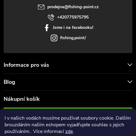
i
í
prodejna
@
fishing-point.cz
s
+420775975795
u
Jsme i na facebooku!
fishing.point/
Informace pro vás
Blog
Nákupní košík
0
KS /
0 KČ
I v našich vodách musíme používat soubory cookie. Dalším
brouzdáním naším eshopem vyjadřujete souhlas s jejich
používáním.. Více informací
zde
.