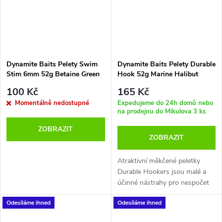
Dynamite Baits Pelety Swim
Dynamite Baits Pelety Durable
Stim 6mm 52g Betaine Green
Hook 52g Marine Halibut
100 Kč
165 Kč
Momentálně nedostupné
Expedujeme do 24h domů nebo
na prodejnu do Mikulova
3 ks
ZOBRAZIT
ZOBRAZIT
Atraktivní měkčené peletky
Durable Hookers jsou malé a
účinné nástrahy pro nespočet
rybolovných technik. Jejich
Odesíláme ihned
Odesíláme ihned
vlastnosti jsou odladěné přesně
tak aby perfektně drželi na