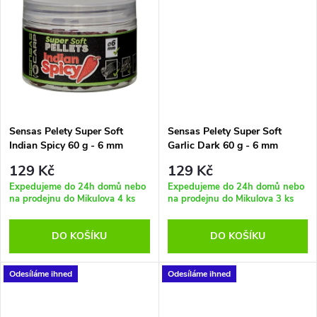
u
k
k
t
t
ů
ů
Sensas Pelety Super Soft
Sensas Pelety Super Soft
Indian Spicy 60 g - 6 mm
Garlic Dark 60 g - 6 mm
129 Kč
129 Kč
Expedujeme do 24h domů nebo
Expedujeme do 24h domů nebo
na prodejnu do Mikulova
4 ks
na prodejnu do Mikulova
3 ks
DO KOŠÍKU
DO KOŠÍKU
Odesíláme ihned
Odesíláme ihned