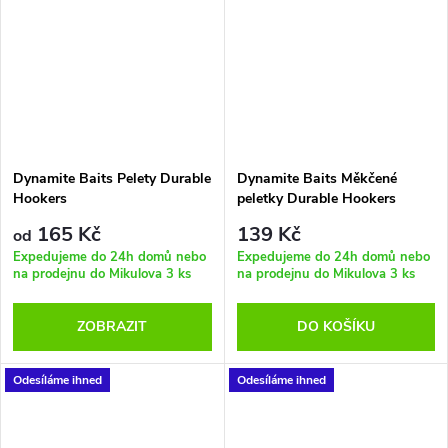
háčku i na vlasu a přitom s nimi
šlo silově házet na velké
vzdálenosti. Díky těmto
vlastnostem se skvěle používají
jak při lovu na feeder, tak na
plavanou, a to v proudu i na
stojatých vodách. Jedná se o
ideální nástrahy při cíleném lovu
Dynamite Baits Pelety Durable
Dynamite Baits Měkčené
kaprů, cejnů a línů dostupné ve
Hookers
peletky Durable Hookers
velikostech 4, 6, 8 a 12 mm.
Strawberry 6 mm
Tato řada nástrah je dostupná
165 Kč
139 Kč
od
ve všech příchutích krmení
Expedujeme do 24h domů nebo
Expedujeme do 24h domů nebo
Swim Stim a dalších oblíbených
na prodejnu do Mikulova
3 ks
na prodejnu do Mikulova
3 ks
příchutí jako je Robin Red, The
Source, Garlic, Strawberry,
ZOBRAZIT
DO KOŠÍKU
SweetCorn, Tutti-Frutti a
dalších osvědčených příchutí.
Odesíláme ihned
Odesíláme ihned