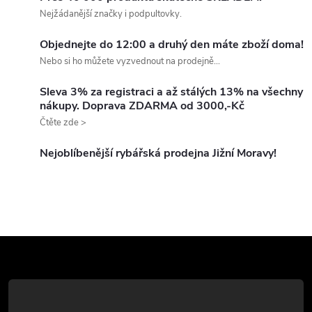
a
n
Nejžádanější značky i podpultovky.
k
c
Objednejte do 12:00 a druhý den máte zboží doma!
o
Nebo si ho můžete vyzvednout na prodejně...
í
v
á
Sleva 3% za registraci a až stálých 13% na všechny
p
nákupy. Doprava ZDARMA od 3000,-Kč
n
Čtěte zde >
r
í
v
Nejoblíbenější rybářská prodejna Jižní Moravy!
k
y
v
Z
ý
á
p