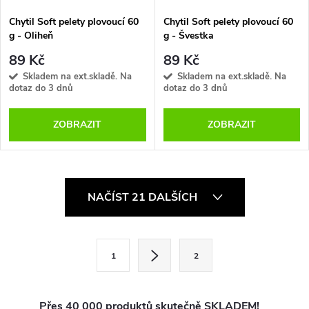
Chytil Soft pelety plovoucí 60
Chytil Soft pelety plovoucí 60
g - Oliheň
g - Švestka
89 Kč
89 Kč
Skladem na ext.skladě. Na
Skladem na ext.skladě. Na
dotaz do 3 dnů
dotaz do 3 dnů
ZOBRAZIT
ZOBRAZIT
O
NAČÍST 21 DALŠÍCH
v
l
S
1
2
t
á
r
d
á
Přes 40 000 produktů skutečně SKLADEM!