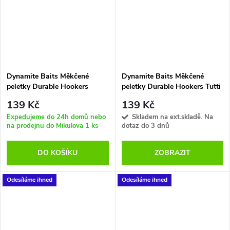
Dynamite Baits Měkčené
Dynamite Baits Měkčené
peletky Durable Hookers
peletky Durable Hookers Tutti
Sweet Corn 6 mm
Frutti 6 mm
139 Kč
139 Kč
Expedujeme do 24h domů nebo
Skladem na ext.skladě. Na
na prodejnu do Mikulova
1 ks
dotaz do 3 dnů
DO KOŠÍKU
ZOBRAZIT
Odesíláme ihned
Odesíláme ihned