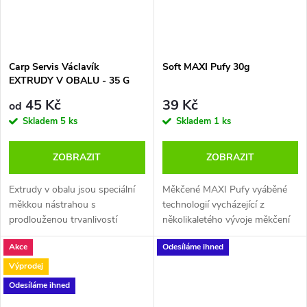
Carp Servis Václavík
Soft MAXI Pufy 30g
EXTRUDY V OBALU - 35 G
45 Kč
39 Kč
od
Skladem
5 ks
Skladem
1 ks
ZOBRAZIT
ZOBRAZIT
Extrudy v obalu jsou speciální
Měkčené MAXI Pufy vyáběné
měkkou nástrahou s
technologií vycházející z
prodlouženou trvanlivostí
několikaletého vývoje měkčení
nastražení.
pufy. Balení 30g
Akce
Odesíláme ihned
Výprodej
Odesíláme ihned