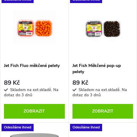
V
Nejdražší
z
ý
Nejprodávanější
e
p
Abecedně
n
i
í
s
p
Jet Fish Fluo měkčené pelety
Jet Fish Měkčené pop-up
pelety
p
r
89 Kč
89 Kč
r
Skladem na ext.skladě. Na
Skladem na ext.skladě. Na
dotaz do 3 dnů
dotaz do 3 dnů
o
o
ZOBRAZIT
ZOBRAZIT
d
d
u
Odesíláme ihned
Odesíláme ihned