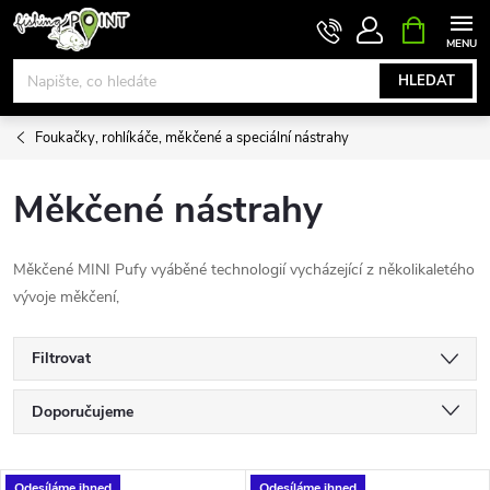
Přejít
NÁKUPNÍ
KOŠÍK
na
obsah
HLEDAT
Foukačky, rohlíkáče, měkčené a speciální nástrahy
Měkčené nástrahy
Měkčené MINI Pufy vyáběné technologií vycházející z několikaletého
vývoje měkčení,
Filtrovat
Ř
Doporučujeme
a
Nejlevnější
Odesíláme ihned
Odesíláme ihned