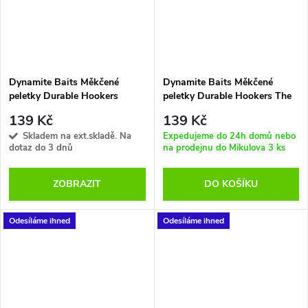
Dynamite Baits Měkčené
Dynamite Baits Měkčené
peletky Durable Hookers
peletky Durable Hookers The
Garlic 6 mm
Source 6 mm
139 Kč
139 Kč
Skladem na ext.skladě. Na
Expedujeme do 24h domů nebo
dotaz do 3 dnů
na prodejnu do Mikulova
3 ks
ZOBRAZIT
DO KOŠÍKU
Odesíláme ihned
Odesíláme ihned