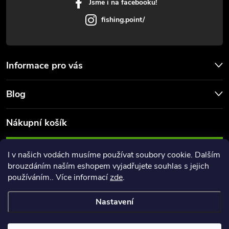
Jsme i na facebooku!
fishing.point/
Informace pro vás
Blog
Nákupní košík
0
KS /
0 KČ
I v našich vodách musíme používat soubory cookie. Dalším
brouzdáním naším eshopem vyjadřujete souhlas s jejich
používáním.. Více informací
zde
.
Nastavení
Copyright 2026
FishingPoint
. Všechna práva vyhrazena.