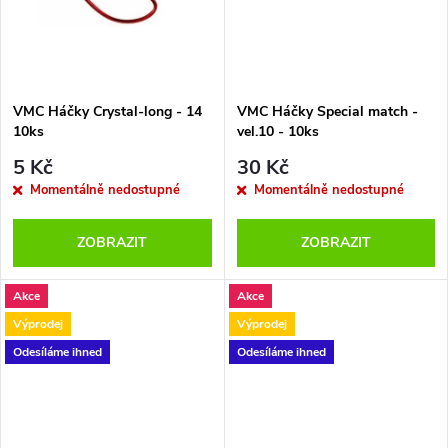
t
t
ů
ů
VMC Háčky Crystal-long - 14
VMC Háčky Special match -
10ks
vel.10 - 10ks
5 Kč
30 Kč
Momentálně nedostupné
Momentálně nedostupné
ZOBRAZIT
ZOBRAZIT
Akce
Akce
Výprodej
Výprodej
Odesíláme ihned
Odesíláme ihned