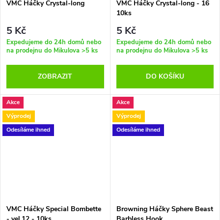
VMC Háčky Crystal-long
VMC Háčky Crystal-long - 16
10ks
5 Kč
5 Kč
Expedujeme do 24h domů nebo
Expedujeme do 24h domů nebo
na prodejnu do Mikulova
>5 ks
na prodejnu do Mikulova
>5 ks
ZOBRAZIT
DO KOŠÍKU
Akce
Akce
Výprodej
Výprodej
Odesíláme ihned
Odesíláme ihned
VMC Háčky Special Bombette
Browning Háčky Sphere Beast
- vel.12 - 10ks
Barbless Hook