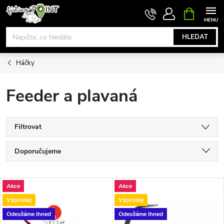
Přejít
NÁKUPNÍ
KOŠÍK
na
obsah
HLEDAT
Háčky
Feeder a plavaná
Filtrovat
Ř
Doporučujeme
a
Nejlevnější
V
Akce
Akce
Nejdražší
z
Výprodej
Výprodej
ý
Nejprodávanější
Odesíláme ihned
Odesíláme ihned