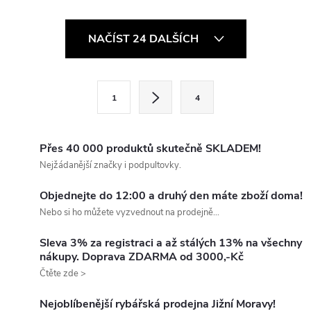
O
NAČÍST 24 DALŠÍCH
v
l
S
1
4
t
á
r
d
á
Přes 40 000 produktů skutečně SKLADEM!
a
n
Nejžádanější značky i podpultovky.
k
c
Objednejte do 12:00 a druhý den máte zboží doma!
o
Nebo si ho můžete vyzvednout na prodejně...
í
v
á
Sleva 3% za registraci a až stálých 13% na všechny
p
nákupy. Doprava ZDARMA od 3000,-Kč
n
Čtěte zde >
r
í
v
Nejoblíbenější rybářská prodejna Jižní Moravy!