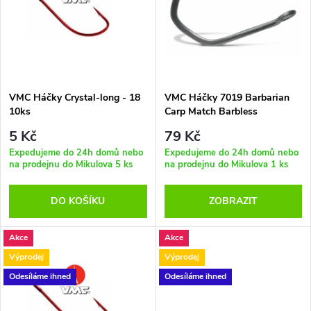
e
p
Abecedně
n
i
í
s
p
VMC Háčky Crystal-long - 18
VMC Háčky 7019 Barbarian
10ks
Carp Match Barbless
p
r
5 Kč
79 Kč
r
Expedujeme do 24h domů nebo
Expedujeme do 24h domů nebo
na prodejnu do Mikulova
5 ks
na prodejnu do Mikulova
1 ks
o
o
DO KOŠÍKU
ZOBRAZIT
d
d
u
Akce
Akce
u
Výprodej
Výprodej
k
Odesíláme ihned
Odesíláme ihned
k