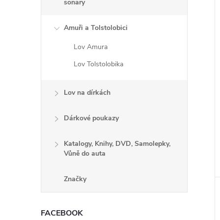
sonary
Amuři a Tolstolobici
Lov Amura
Lov Tolstolobika
Lov na dírkách
Dárkové poukazy
Katalogy, Knihy, DVD, Samolepky,
Vůně do auta
Značky
FACEBOOK