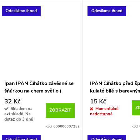
d
k
Odesíláme ihned
Odesíláme ihned
u
t
k
ů
t
ů
Ipan IPAN Čihátko závěsné se
IPAN Čihátko před šp
šňůrkou na chem.světlo (
kulaté bílé s barevný
bíločerné se zeleným koncem
proužkem 1gr
32 Kč
15 Kč
)
Z
Skladem na
Momentálně
ZOBRAZIT
ext.skladě. Na
nedostupné
dotaz do 3 dnů
Kód:
000000007252
Kód:
Odesíláme ihned
Odesíláme ihned