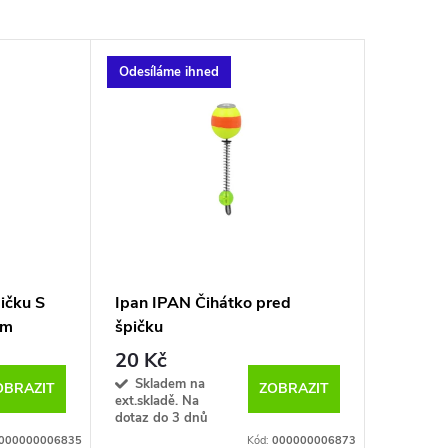
Odesíláme ihned
ičku S
Ipan IPAN Čihátko pred
ým
špičku
20 Kč
Skladem na
OBRAZIT
ZOBRAZIT
ext.skladě. Na
dotaz do 3 dnů
000000006835
Kód:
000000006873