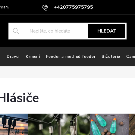
+420775975795
hrany osobních údajů
HLEDAT
y
Dravci
Krmení
Feeder a method feeder
Bižuterie
Cam
Hlásiče