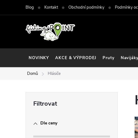
Přejít
Blog
Kontakt
Obchodní podmínky
Podmínky oc
na
obsah
NOVINKY
AKCE & VÝPRODEJ
Pruty
Naviják
Domů
Hlásiče
P
o
Dle ceny
s