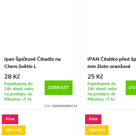
Ipan Špičkové Čihadlo na
IPAN Čihátko před šp
Chem.Světlo L
mm žluto-oranžové
28 Kč
25 Kč
Expedujeme do
Expedujeme do
ZOBRAZIT
DO
24h domů nebo
24h domů nebo
na prodejnu do
na prodejnu do
Mikulova
>5 ks
Mikulova
>5 ks
Kód:
000000069724
Akce
Akce
Výprodej
Výprodej