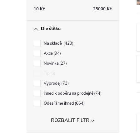
t
10
Kč
25000
Kč
r
Dle štítku
a
Na skladě
423
n
Akce
94
Novinka
27
n
Tip
0
í
Výprodej
73
Ihned k odběru na prodejně
74
p
Odesíláme ihned
664
a
ROZBALIT FILTR
n