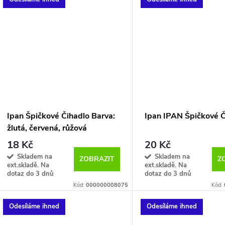
Ipan Špičkové Čihadlo Barva:
Ipan IPAN Špičkové Č
žlutá, červená, růžová
18 Kč
20 Kč
Skladem na
Skladem na
ZOBRAZIT
Z
ext.skladě. Na
ext.skladě. Na
dotaz do 3 dnů
dotaz do 3 dnů
Kód:
000000008075
Kód:
Odesíláme ihned
Odesíláme ihned