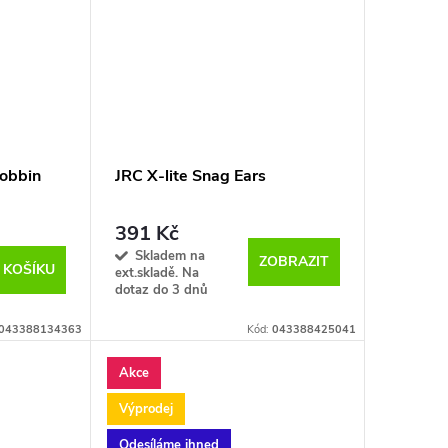
Bobbin
JRC X-lite Snag Ears
391 Kč
Skladem na
ZOBRAZIT
 KOŠÍKU
ext.skladě. Na
dotaz do 3 dnů
043388134363
Kód:
043388425041
Akce
Výprodej
Odesíláme ihned