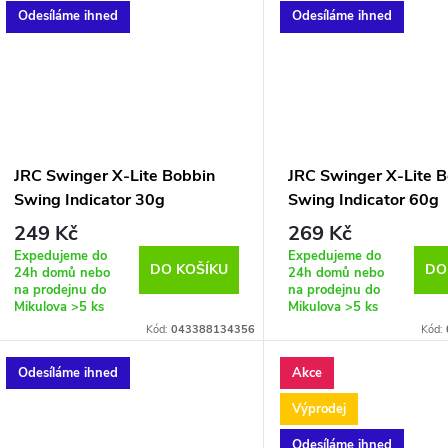
Odesíláme ihned
Odesíláme ihned
JRC Swinger X-Lite Bobbin
JRC Swinger X-Lite 
Swing Indicator 30g
Swing Indicator 60g
249 Kč
269 Kč
Expedujeme do
Expedujeme do
DO KOŠÍKU
DO
24h domů nebo
24h domů nebo
na prodejnu do
na prodejnu do
Mikulova
>5 ks
Mikulova
>5 ks
Kód:
043388134356
Kód:
Odesíláme ihned
Akce
Výprodej
Odesíláme ihned