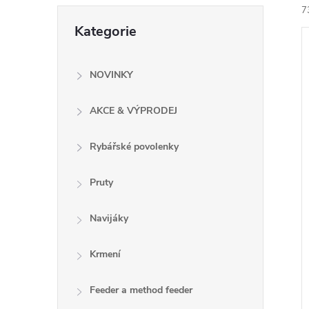
e
7
Přeskočit
Kategorie
kategorie
l
NOVINKY
AKCE & VÝPRODEJ
í
i
Rybářské povolenky
Pruty
Navijáky
Krmení
Feeder a method feeder