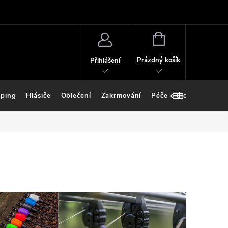
NÁKUPNÍ
KOŠÍK
Prázdný košík
Přihlášení
ping
Hlásiče
Oblečení
Zakrmování
Péče o úlovek
Stoj