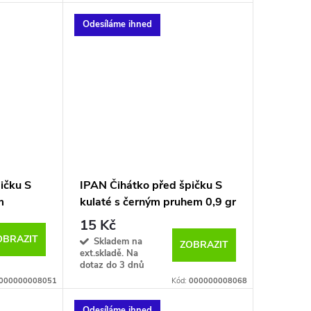
Odesíláme ihned
ičku S
IPAN Čihátko před špičku S
m
kulaté s černým pruhem 0,9 gr
15 Kč
OBRAZIT
Skladem na
ZOBRAZIT
ext.skladě. Na
dotaz do 3 dnů
000000008051
Kód:
000000008068
Odesíláme ihned