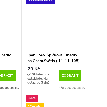
ihadlo
Ipan IPAN Špičkové Čihadlo
na Chem.Světlo ( 11-11-105)
20 Kč
Skladem na
OBRAZIT
ZOBRAZIT
ext.skladě. Na
dotaz do 3 dnů
000000008112
Kód:
000000008136
Akce
Výprodej