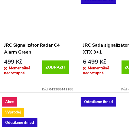
JRC Signalizátor Radar C4
JRC Sada signalizáto
Alarm Green
XTX 3+1
499 Kč
6 499 Kč
ZOBRAZIT
Z
Momentálně
Momentálně
nedostupné
nedostupné
Kód:
043388441188
Kód:
Akce
Odesíláme ihned
Výprodej
Odesíláme ihned