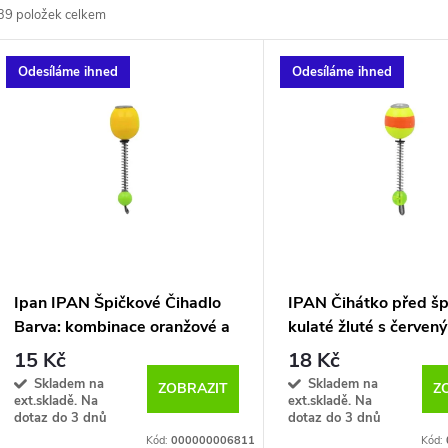
39
položek celkem
z
V
Odesíláme ihned
Odesíláme ihned
e
ý
n
p
p
s
r
p
Ipan IPAN Špičkové Čihadlo
IPAN Čihátko před šp
o
Barva: kombinace oranžové a
kulaté žluté s červen
r
žluté
pruhem 0,9 gr
15 Kč
18 Kč
d
Skladem na
Skladem na
ZOBRAZIT
Z
o
ext.skladě. Na
ext.skladě. Na
dotaz do 3 dnů
dotaz do 3 dnů
u
Kód:
000000006811
Kód: