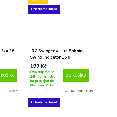
Odesíláme ihned
ičku 28
JRC Swinger X-Lite Bobbin
Swing Indicator 15 g
199 Kč
Expedujeme do
 KOŠÍKU
DO KOŠÍKU
24h domů nebo
na prodejnu do
Mikulova
>5 ks
Kód:
01196
Kód:
043388134349
Odesíláme ihned