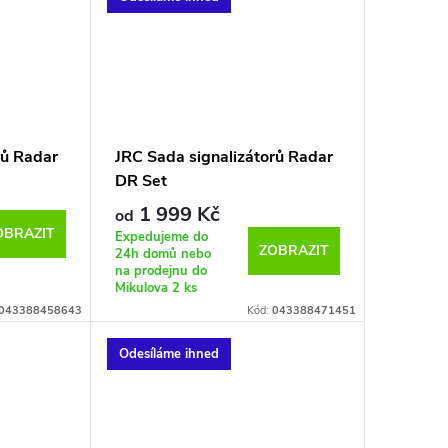
rů Radar
JRC Sada signalizátorů Radar
DR Set
1 999 Kč
od
OBRAZIT
Expedujeme do
ZOBRAZIT
24h domů nebo
na prodejnu do
Mikulova
2 ks
043388458643
Kód:
043388471451
Odesíláme ihned