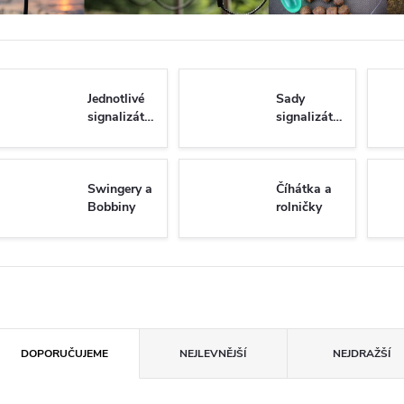
Jednotlivé
Sady
signalizátory
signalizátorů
Swingery a
Číhátka a
Bobbiny
rolničky
Ř
DOPORUČUJEME
NEJLEVNĚJŠÍ
NEJDRAŽŠÍ
a