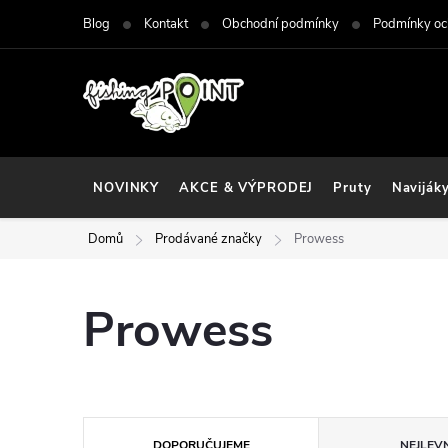
Přejít
Blog
Kontakt
Obchodní podmínky
Podmínky oc
na
obsah
NOVINKY
AKCE & VÝPRODEJ
Pruty
Naviják
Domů
Prodávané značky
Prowess
Prowess
Ř
DOPORUČUJEME
NEJLEVN