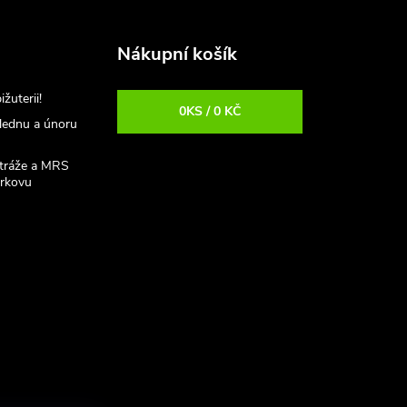
Nákupní košík
uterii!
0
KS /
0 KČ
 lednu a únoru
stráže a MRS
rkovu