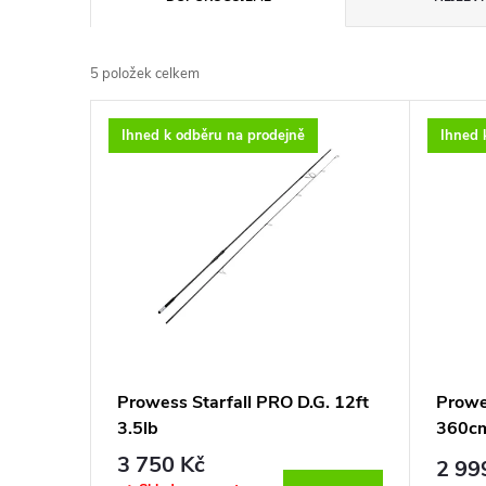
a
5
položek celkem
z
V
Ihned k odběru na prodejně
Ihned 
e
ý
n
p
í
i
p
s
r
p
Prowess Starfall PRO D.G. 12ft
Prowes
o
3.5lb
360cm
r
3 750 Kč
d
2 99