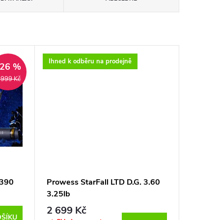
Ihned k odběru na prodejně
–26 %
 999 Kč
 390
Prowess StarFall LTD D.G. 3.60
3.25lb
2 699 Kč
OŠÍKU