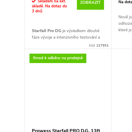
o
Skladem na ext.
Na dot
ZOBRAZIT
skladě. Na dotaz do
u
3 dnů
d
Nově js
k
odhozov
u
které j
Starfall Pro DG
je výsledkem dlouhé
Chorva
fáze vývoje a intenzivního testování a
t
Dominik
byl vyroben podle přesných pokynů a
k
Kód:
227951
nahazov
požadavků Dominika Grgace. Cíl
ů
tak mi 
projektu byl jasný. Vytvořit špičkový
Ihned k odběru na prodejně
t
tak sta
vrhací prut, který přináší maximální
tisícíc
vzdálenost bez kompromisů v kontrole
ů
ryby a úspěšnosti záseku.
Právě s tímto prutem Dominik Grgac
zvítězil na castingové soutěži v roce
2025, čímž potvrdil své vrhací
schopnosti i v závodních podmínkách.
Blank z vysokomodulového karbonu je
Prowess Starfall PRO D.G. 13ft