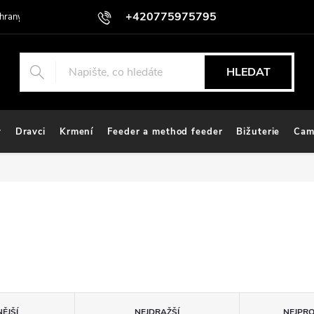
+420775975795
hrany osobních údajů
HLEDAT
y
Dravci
Krmení
Feeder a method feeder
Bižuterie
Cam
ĚJŠÍ
NEJDRAŽŠÍ
NEJPR