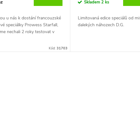
az
Skladem
2 ks
ou u nás k dostání francouzské
Limitovaná edice speciálů od mi
é speciálky Prowess Starfall,
dalekých náhozech D.G.
sme nechali 2 roky testovat v
Nově jsou u nás k dostání fran
tsku našim kamarádem
odhozové speciálky Prowess Sta
em a jelikož je to u nás pan
Kód:
31703
které jsme nechali 2 roky testov
ač, kdykoliv jsem mu dal udici,
Chorvatsku našim kamarádem
řekl přesně kde ji zlomí a taky se
Dominikem a jelikož je to u nás
lo, tady tyhle krásky za 2 roky a
nahazovač, kdykoliv jsem mu dal
h náhozech žádný problem.
tak mi řekl přesně kde ji zlomí a
tak stalo, tady tyhle krásky za 2
tisících náhozech žádný proble