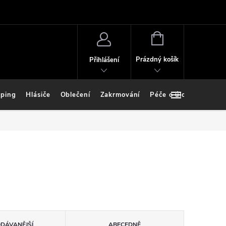
NÁKUPNÍ
KOŠÍK
Prázdný košík
Přihlášení
ping
Hlásiče
Oblečení
Zakrmování
Péče o úlovek
Stoj
ODÁVANĚJŠÍ
ABECEDNĚ