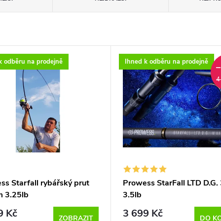
k odběru na prodejně
Ihned k odběru na prodejně
4
s Starfall rybářský prut
Prowess StarFall LTD D.G.
 3.25lb
3.5lb
9 Kč
3 699 Kč
ZOBRAZIT
DO K