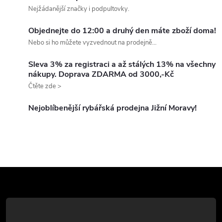
a
n
Nejžádanější značky i podpultovky.
k
c
Objednejte do 12:00 a druhý den máte zboží doma!
o
Nebo si ho můžete vyzvednout na prodejně...
í
v
á
Sleva 3% za registraci a až stálých 13% na všechny
p
nákupy. Doprava ZDARMA od 3000,-Kč
n
Čtěte zde >
r
í
v
Nejoblíbenější rybářská prodejna Jižní Moravy!
k
y
v
Z
ý
á
p