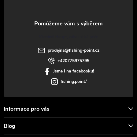
p
i
a
s
u
t
Vlastimil Haupt
í
prodejna
@
fishing-point.cz
+420775975795
Jsme i na facebooku!
fishing.point/
Informace pro vás
Blog