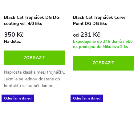
Black Cat Trojháček DG DG
Black Cat Trojháček Curve
coating vel. 4/0 5ks
Point DG DG 5ks
350 Kč
231 Kč
od
Na dotaz
Expedujeme do 24h domů nebo
na prodejnu do Mikulova
2 ks
ZOBRAZIT
ZOBRAZIT
Naprostá klasika mezi trojháčky.
Jakmile se jednou dostane do
kontaktu se sumčí tlamou,
okamžitě se zavrtá do hloubky
Odesíláme ihned
Odesíláme ihned
a svou kořist pevně drží.