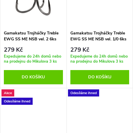
t
t
ů
ů
Gamakatsu Trojháčky Treble
Gamakatsu Trojháčky Treble
EWG SS ME NSB vel. 2 6ks
EWG SS ME NSB vel. 1/0 6ks
279 Kč
279 Kč
Expedujeme do 24h domů nebo
Expedujeme do 24h domů nebo
na prodejnu do Mikulova
3 ks
na prodejnu do Mikulova
3 ks
DO KOŠÍKU
DO KOŠÍKU
Akce
Odesíláme ihned
Odesíláme ihned