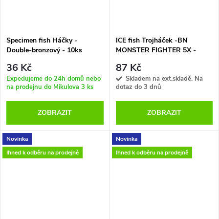
Specimen fish Háčky -
ICE fish Trojháček -BN
Double-bronzový - 10ks
MONSTER FIGHTER 5X -
vel.2-10ks
36 Kč
87 Kč
Expedujeme do 24h domů nebo
Skladem na ext.skladě. Na
na prodejnu do Mikulova
3 ks
dotaz do 3 dnů
ZOBRAZIT
ZOBRAZIT
Novinka
Novinka
Ihned k odběru na prodejně
Ihned k odběru na prodejně