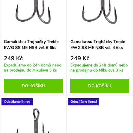
e
p
Abecedně
n
i
í
s
p
Gamakatsu Trojháčky Treble
Gamakatsu Trojháčky Treble
EWG SS ME NSB vel. 6 6ks
EWG SS ME NSB vel. 4 6ks
p
r
249 Kč
249 Kč
r
Expedujeme do 24h domů nebo
Expedujeme do 24h domů nebo
na prodejnu do Mikulova
5 ks
na prodejnu do Mikulova
3 ks
o
o
DO KOŠÍKU
DO KOŠÍKU
d
d
u
Odesíláme ihned
Odesíláme ihned
u
k
k