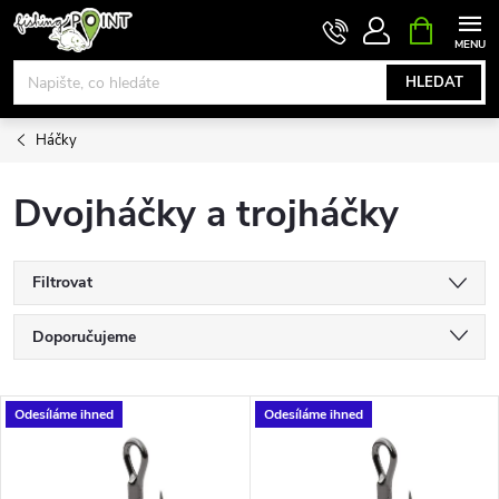
Přejít
NÁKUPNÍ
KOŠÍK
na
obsah
HLEDAT
Háčky
Dvojháčky a trojháčky
Filtrovat
Ř
Doporučujeme
a
Nejlevnější
V
Odesíláme ihned
Odesíláme ihned
Nejdražší
z
ý
Nejprodávanější