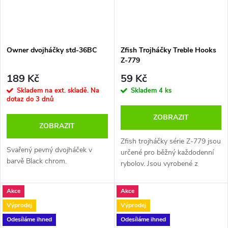
Owner dvojháčky std-36BC
Zfish Trojháčky Treble Hooks
Z-779
189 Kč
59 Kč
Skladem na ext. skladě. Na
Skladem
4 ks
dotaz do 3 dnů
ZOBRAZIT
ZOBRAZIT
Zfish trojháčky série Z-779 jsou
Svařený pevný dvojháček v
určené pro běžný každodenní
barvě Black chrom.
rybolov. Jsou vyrobené z
pevného materiálu, který vyniká
především vysokou pevnosti a
Akce
Akce
dlouhodobou ostrostí.
Výprodej
Výprodej
Odesíláme ihned
Odesíláme ihned