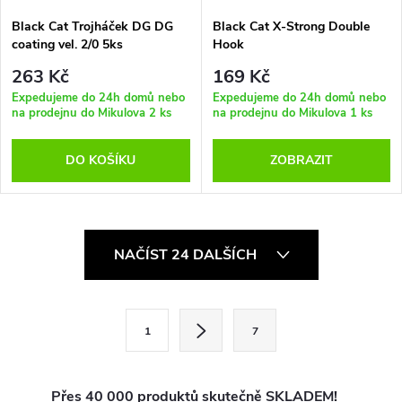
Black Cat Trojháček DG DG
Black Cat X-Strong Double
coating vel. 2/0 5ks
Hook
263 Kč
169 Kč
Expedujeme do 24h domů nebo
Expedujeme do 24h domů nebo
na prodejnu do Mikulova
2 ks
na prodejnu do Mikulova
1 ks
DO KOŠÍKU
ZOBRAZIT
O
NAČÍST 24 DALŠÍCH
v
l
S
1
7
t
á
r
d
á
Přes 40 000 produktů skutečně SKLADEM!