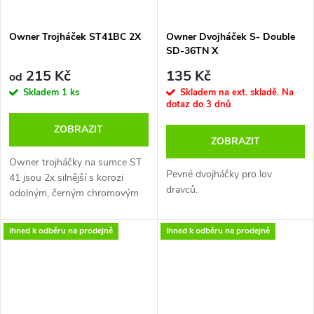
Owner Trojháček ST41BC 2X
Owner Dvojháček S- Double
SD-36TN X
215 Kč
135 Kč
od
Skladem
1 ks
Skladem na ext. skladě. Na
dotaz do 3 dnů
ZOBRAZIT
ZOBRAZIT
Owner trojháčky na sumce ST
Pevné dvojháčky pro lov
41 jsou 2x silnější s korozi
dravců.
odolným, černým chromovým
opracováním povrchu.
Ihned k odběru na prodejně
Ihned k odběru na prodejně