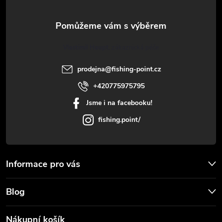
v
a
ý
t
p
Vlastimil Haupt
i
í
prodejna
@
fishing-point.cz
s
+420775975795
u
Jsme i na facebooku!
fishing.point/
Informace pro vás
Blog
Nákupní košík