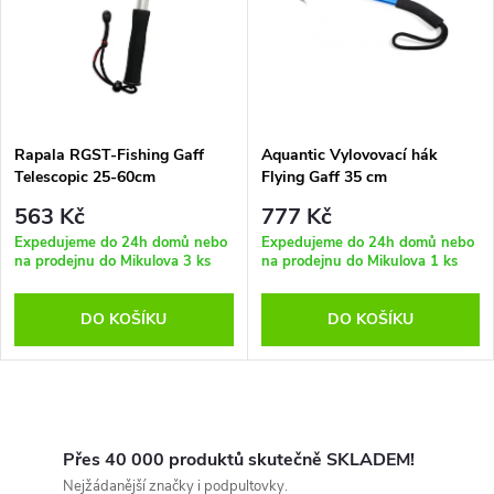
e
p
Abecedně
n
i
í
s
p
Rapala RGST-Fishing Gaff
Aquantic Vylovovací hák
Telescopic 25-60cm
Flying Gaff 35 cm
p
r
563 Kč
777 Kč
r
Expedujeme do 24h domů nebo
Expedujeme do 24h domů nebo
na prodejnu do Mikulova
3 ks
na prodejnu do Mikulova
1 ks
o
o
DO KOŠÍKU
DO KOŠÍKU
d
d
u
u
O
k
k
v
Přes 40 000 produktů skutečně SKLADEM!
Nejžádanější značky i podpultovky.