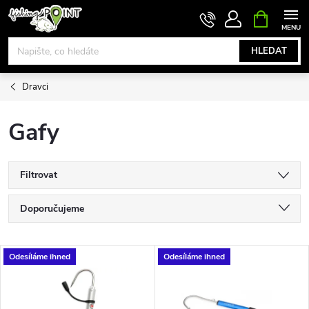
Přejít
NÁKUPNÍ
KOŠÍK
na
obsah
HLEDAT
Dravci
Gafy
Filtrovat
Ř
Doporučujeme
a
Nejlevnější
V
Odesíláme ihned
Odesíláme ihned
Nejdražší
z
ý
Nejprodávanější