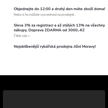
t
l
t
Objednejte do 12:00 a druhý den máte zboží doma!
ů
á
Nebo si ho můžete vyzvednout na prodejně...
ů
d
Sleva 3% za registraci a až stálých 13% na všechny
nákupy. Doprava ZDARMA od 3000,-Kč
a
Čtěte zde >
c
Nejoblíbenější rybářská prodejna Jižní Moravy!
í
p
r
Z
v
k
á
y
p