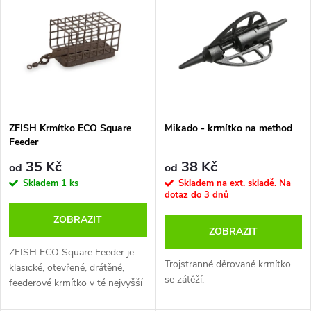
z
ý
Nejprodávanější
e
p
Abecedně
n
i
í
s
p
ZFISH Krmítko ECO Square
Mikado - krmítko na method
Feeder
p
r
35 Kč
38 Kč
od
od
r
Skladem
1 ks
Skladem na ext. skladě. Na
dotaz do 3 dnů
o
o
ZOBRAZIT
ZOBRAZIT
d
d
ZFISH ECO Square Feeder je
Trojstranné děrované krmítko
u
klasické, otevřené, drátěné,
se zátěží.
feederové krmítko v té nejvyšší
u
možné kvalitě materiálu i