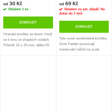
větru. Spolu s naší měkkou
30 Kč
69 Kč
od
od
formičkou tvoří velmi praktický
Skladem
1 ks
Skladem na ext. skladě. Na
a oblíbený set pro každodenní
dotaz do 3 dnů
rybolov.
ZOBRAZIT
ZOBRAZIT
Hra
naté krmítko se dnem. Hodí
Tyto nové vyměnitelné krmítka
se k lovu ve stojatých vodách.
Grub Feeder posouvají
Průměr 25 x 25 mm, délka 55
maskování náčiní na zcela
mm
novou úroveň a jsou tak
nejlepší krmítka na červy, jaké
kdy byly navrženy. Můžete
spojit umění maskování s
uměním dokonalé prezentace
nástrahy. Využívá náš systém
Inline Insert pro rychlou
výměnu krmítka bez nutnosti
použití horního převleku a
maximální bezpečnost návazce.
Jsou vybaveny gumovým „pop-