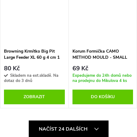
krmení nelepilo na formičku.
nástrahy. Využívá náš systém
Unikátní pružinový systém
Inline Insert pro rychlou
zabudovaný do formičky tak,
výměnu krmítka bez nutnosti
aby se zabránilo naplnění
použití horního převleku a
mechanismu přebytečným
maximální bezpečnost návazce.
krmení.
Jsou vybaveny gumovým „pop-
up držáčkem“ pro umístění
Browning Krmítko Big Pit
Korum Formička CAMO
nástrah přímo nad krmítko.
Large Feeder XL 60 g 4 cm 1
METHOD MOULD - SMALL
ks Ø 30 mm
80 Kč
69 Kč
Skladem na ext.skladě. Na
Expedujeme do 24h domů nebo
dotaz do 3 dnů
na prodejnu do Mikulova
4 ks
ZOBRAZIT
DO KOŠÍKU
O
NAČÍST 24 DALŠÍCH