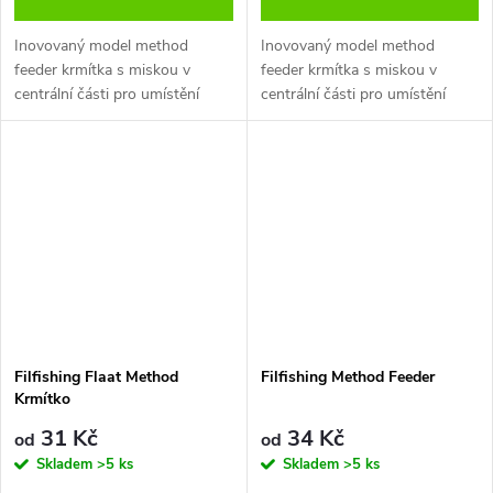
Inovovaný model method
Inovovaný model method
feeder krmítka s miskou v
feeder krmítka s miskou v
centrální části pro umístění
centrální části pro umístění
háčku s nástrahou přímo mezi
háčku s nástrahou přímo mezi
krmítkovou směs
.
krmítkovou směs
. Jeho
vynikajícími vlastnostmi jsou:
aerodynamický tvar s
namáčknutou směsí pro daleké
náhozy, plochý tvar s olověnou
zátěží po celé délce pro lepší
fixaci na dně (oceníte hlavně na
řece).Krmítko je primárně
určeno k použití v průběžné
sestavě, avšak za pomocí
Filfishing Flaat Method
Filfishing Method Feeder
obratlíku či gumového korálku
Krmítko
se může zafixovat a tím nám
vznikne buď pevná nebo
31 Kč
34 Kč
od
od
poloprůbežná montáž.
Skladem
>5 ks
Skladem
>5 ks