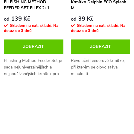
FILFISHING METHOD
Krmítko Delphin ECO Splash
up držáčkem“ pro umístění
FEEDER SET FILEX 2+1
M
nástrah přímo nad krmítko.
139 Kč
39 Kč
od
od
Skladem na ext. skladě. Na
Skladem na ext. skladě. Na
dotaz do 3 dnů
dotaz do 3 dnů
ZOBRAZIT
ZOBRAZIT
FIlfishing Method Feeder Set je
Revoluční feederové krmítko,
sada nejuniverzálnějších a
při kterém se olovo stává
nejpoužívanějších krmítek pro
minulostí.
úspěšný lov technikou method
feeder. Set obsahuje dvě
krmítka a silikonovou formičku,
se kterou velice rychle, snadno
a téměř dokonale krmítka
naplníte. Formička je vyrobena
v reflexní oranžové barvě, aby
byla co nejvíce viditelná, tím se
minimalizuje její neusálé hledání