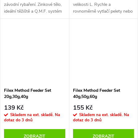
závodní rybaření. Zinkové tělo,
velikosti L. Rychle a
ideální těžiště a Q.M.F. systém
rovnoměrně vytlačí pelety nebo
pro rychlou výměnu.
krmení. Tlačítko usnadňuje
Konstrukce a těžiště posunuté
uvolnění z formy. Nezbytná na
do spodní části zajišťují daleké
závody, kde jde o každou
hody, padá přesně, drží
sekundu.
návnadu kompaktně.
Filex Method Feeder Set
Filex Method Feeder Set
20g,30g,40g
40g,50g,60g
139 Kč
155 Kč
Skladem na ext. skladě. Na
Skladem na ext. skladě. Na
dotaz do 3 dnů
dotaz do 3 dnů
ZOBRAZIT
ZOBRAZIT