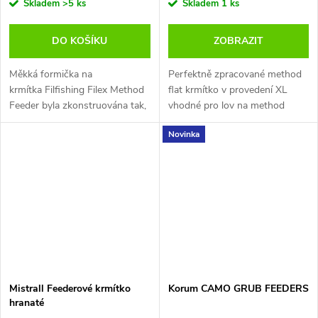
Skladem
>5 ks
Skladem
1 ks
DO KOŠÍKU
ZOBRAZIT
Měkká formička na
Perfektně zpracované method
krmítka Filfishing Filex Method
flat krmítko v provedení XL
Feeder byla zkonstruována tak,
vhodné pro lov na method
aby umožnila dokonalé naplnění
feeder nebo kaprařinu. Snadno
Novinka
filex krmítek a čímž nám vždy
udrží vaše krmení i s nástrahou
vznikne perfekní tvar krmení
i v proudící vodě. Jeho
nebo pelet včetně nástrahy s
vynikajícími vlastnostmi jsou
háčkem v krmítku
aerodynamický tvar pro přesné
a daleké nahazovaní, dobrá
fixace na dně a možnost vložit
nástrahu s háčkem přímo do
krmítka mezi žebra pro zvýšení
šance na úlovek. Se stlačenou
krmítkovou směsí nebo method
Mistrall Feederové krmítko
Korum CAMO GRUB FEEDERS
mixem nahodíte krmítko
hranaté
skutečně daleko i za silnějšího