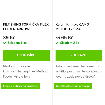
Change ). K dokonalému
70, 80 a 90g
a rychlému plnění těchto
krmítek jsou navrženy naprosto
přesné silikonové formičky se
stejným názvem " Arrow".
FILFISHING FORMIČKA FILEX
Korum Krmítko CAMO
Formičky jsou vyrobené z velice
FEEDER ARROW
METHOD - SMALL
měkkého silikonu, aby bylo
39 Kč
65 Kč
dosaženo co nejsnazšího
od
výjmutí plného krmítka ven z
Skladem
1 ks
Skladem
2 ks
formy a jsou provedeny v
reflexní oranžové barvě, aby
DO KOŠÍKU
ZOBRAZIT
byly co nejlépe vidět a předešlo
se tak i jejich ztrátě.
Měkká formička na
Tyto nové vyměnitelné method
krmítka Filfishing Filex Method
krmítka posouvají tento způsob
Feeder Arrow byla
lovu na zcela novou úroveň.
zkonstruována tak, aby
Používají se ve spojení s
Ihned k odběru na prodejně
Ihned k odběru na prodejně
umožnila dokonalé naplnění
formičkami Camo Method, kdy
krmítek Flex Method Feeder
můžete kombinovat umění
Arrow. Při použítí těchto
maskování s dokonalou
formiček Vám vznikne vždy
prezentací nástrahy. Používají