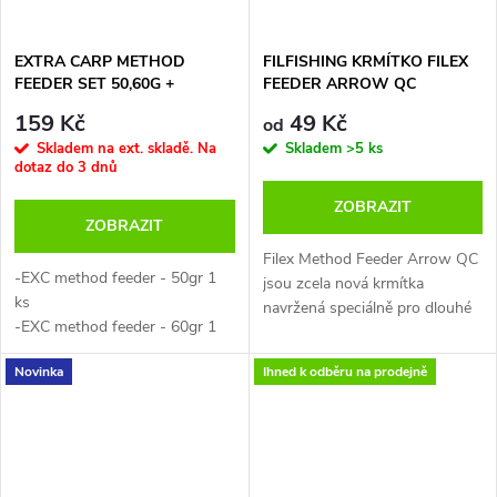
i případná ztráta. Samotná
krmítka jsou velice
EXTRA CARP METHOD
FILFISHING KRMÍTKO FILEX
aerodynamická a lze s nimi
FEEDER SET 50,60G +
FEEDER ARROW QC
snadno a daleko nahazovat.
FORMIČKA
Zátěž na zadní straně krmítka je
159 Kč
49 Kč
od
velice dobře rozložená a
Skladem na ext. skladě. Na
Skladem
>5 ks
díky výstupkům tato krmítka
dotaz do 3 dnů
dokonale drží na krmném místě
ZOBRAZIT
i v prudším proudu.
ZOBRAZIT
Filex Method Feeder Arrow QC
Nejpoužívanější method
-EXC method feeder - 50gr 1
jsou zcela nová krmítka
feeder krmítka
ks
navržená speciálně pro dlouhé
Sada obsahuje 2 krmítka
-EXC method feeder - 60gr 1
náhozy a velice rychlou výměnu
a plnící formičku
ks
zátěže, bez nutnosti upravovat
Ideálně rozložená zátěž a
Novinka
Ihned k odběru na prodejně
-EXC method formička - 1 ks
a měnit montáž. Vše lze
výstupky udrží krmítka
-EXC pevn.obratlík vel.10 - 2 ks
jednoduše rozpojit, vyměnit
namístě i v proudu
zátěž a opět sestavit, proto
Kvalitní materiály a
jsou tato krmítka nově
zpracování
označena jako "QC" ( Quick
Dostupné v gramážích :