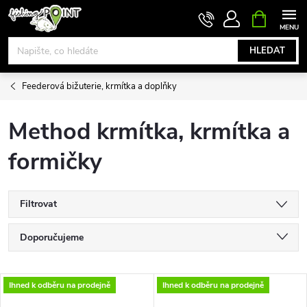
Přejít
NÁKUPNÍ
KOŠÍK
na
obsah
HLEDAT
Feederová bižuterie, krmítka a doplňky
Method krmítka, krmítka a
formičky
Filtrovat
Ř
Doporučujeme
a
Nejlevnější
V
Ihned k odběru na prodejně
Ihned k odběru na prodejně
Nejdražší