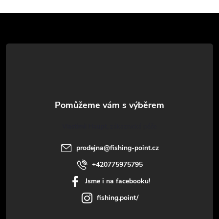
v
Z
ý
á
p
p
i
a
s
u
t
Vlastimil Haupt
í
prodejna
@
fishing-point.cz
+420775975795
Jsme i na facebooku!
fishing.point/