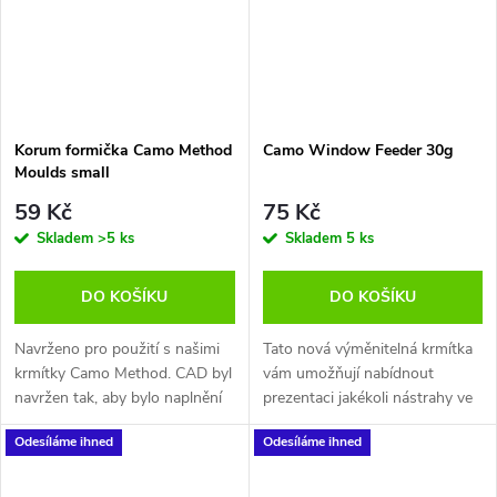
naprosto perfekní tvar krmení
náš systém Inline Insert pro
nebo pelet včetně nástrahy s
rychlou výměnu krmítka bez
háčkem v krmítku. Formička je
nutnosti použití převleků a pro
dostatečně měkká, což
maximální ochranu návazce.
umožňuje jednodužší vytlačení
krmítka z formičky ven.
Korum formička Camo Method
Camo Window Feeder 30g
Moulds small
Postup použití:
59 Kč
75 Kč
Tuto formičku naplníte po okraj
Skladem
>5 ks
Skladem
5 ks
krmením do kterého vložíte
háček s nástrahou, přiložíte
DO KOŠÍKU
DO KOŠÍKU
krmítko a zamáčknete
krmením. Tím vytvoříte pevnou
a symetrickou kuličku
Navrženo pro použití s našimi
Tato nová výměnitelná krmítka
(bábovičku) kterou můžete
krmítky Camo Method. CAD byl
vám umožňují nabídnout
nahodit.
navržen tak, aby bylo naplnění
prezentaci jakékoli nástrahy ve
snadné a efektivní. Krmení se
stylu Method feederu a bez
Odesíláme ihned
Odesíláme ihned
při plnění zužuje pro lepší
formičky.
aerodynamiku. Nepřilnavý
Můžete spojit umění maskování
povrch zajišťuje, aby se vaše
s uměním dokonalé prezentace