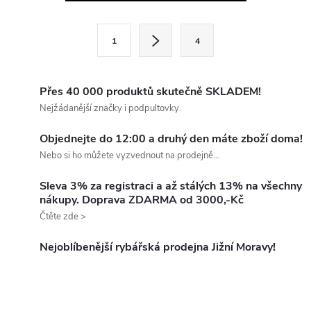
v
l
S
1
4
t
á
r
d
á
Přes 40 000 produktů skutečně SKLADEM!
a
n
Nejžádanější značky i podpultovky.
k
c
Objednejte do 12:00 a druhý den máte zboží doma!
o
Nebo si ho můžete vyzvednout na prodejně...
í
v
á
Sleva 3% za registraci a až stálých 13% na všechny
p
nákupy. Doprava ZDARMA od 3000,-Kč
n
Čtěte zde >
r
í
v
Nejoblíbenější rybářská prodejna Jižní Moravy!
k
y