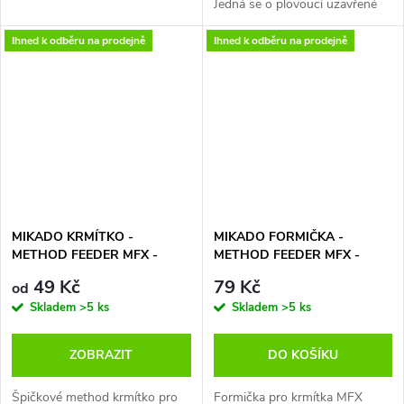
Jedná se o plovoucí uzavřené
že se jedná o bezolovnaté
krmítko, které vám umožní
krmítko a je tedy šetrné k
Ihned k odběru na prodejně
Ihned k odběru na prodejně
prezentovat volnou návnadu,
přírodě !
která padá bezprostředně nad
Dokonalé dílenské zpracování a
váš háček. Velké otvory pro
vysoká kvalita materiálů
použití s živými nástrahami,
Kvalitní povrchová úprava
krmením , peletami, a chlebem.
zvyšuje životnost
Integrovaná 3g zátěž ho
Hnědá barva s černým žíháním
stabilizuje při nahazování a
splyne se dnem a neruší ryby
dokonale prezentuje nástrahu.
Bezkonkurenční poměr ceny a
kvality
Dostupné v 6-ti gramážích 20 -
MIKADO KRMÍTKO -
MIKADO FORMIČKA -
80g
METHOD FEEDER MFX -
METHOD FEEDER MFX -
Q.M.F. vel. L
Q.M.F. PRESS MOULD - size L
49 Kč
79 Kč
od
- 1ks
Skladem
>5 ks
Skladem
>5 ks
ZOBRAZIT
DO KOŠÍKU
Špičkové method krmítko pro
Formička pro krmítka MFX