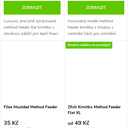
ZOBRAZIT
ZOBRAZIT
Luxusní, precizně zpracované
Inovovaný model method
method feeder flat krmítko s
feeder krmítka s miskou v
olověnou zátěží pro lepší fixací
centrální části pro umístění
v proudící vodě.
háčku s nástrahou přímo mezi
Ihned k odběru na prodejně
krmítkovou směs.
Filex Moulded Method Feeder
Zfish Krmitko Method Feeder
Flat XL
35 Kč
49 Kč
od