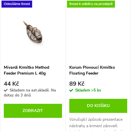
k
zpracování. Můžete si být jistí,
k
Odesíláme ihned
Ihned k odběru na prodejně
že tato krmítka díky svému
t
naprosto přesnému vyvážení,
t
vždy dosednou ke dnu tak, jak
ů
mají ( klecí nahoru ) nikoli na
ů
bok , nebo dokonce obráceně,
jak se u ostatních krmítek
běžně stává. Označení "ECO"
zde znamená, že se jedná o
bezolovnaté krmítko a je tedy
šetrné k přírodě ! Další výhodou
Mivardi Krmítko Method
Korum Plovoucí Krmítko
je, že je provedeno v přírodní
Feeder Premium L 40g
Floating Feeder
hnědé barvě s černým žíháním,
44 Kč
89 Kč
takže snadno splyne se dnem a
Skladem na ext.skladě. Na
Skladem
>5 ks
ryby mnohem méně ruší nebo
dotaz do 3 dnů
plaší. Jedná se tedy o velice
univerzální středně velké,
DO KOŠÍKU
hranaté feederové krmítko,
ZOBRAZIT
které si velmi rychle oblíbíte.
Vzrušující způsob prezentace
nástrahy a krmení zároveň.
Označení "ECO" zde znamená,