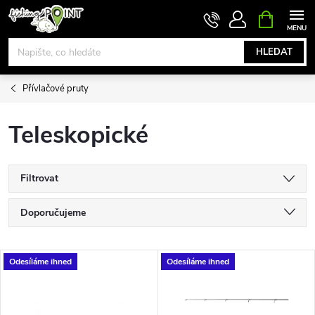
Přejít
NÁKUPNÍ
KOŠÍK
na
obsah
HLEDAT
Přívlačové pruty
Teleskopické
Filtrovat
Ř
Doporučujeme
a
Nejlevnější
V
Odesíláme ihned
Odesíláme ihned
Nejdražší
z
ý
Nejprodávanější