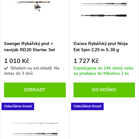
e
p
Abecedně
n
i
í
s
p
Saenger Rybářský prut +
Daiwa Rybářský prut Ninja
naviják RD20 Startec Set
Ext Spin 2,25 m 5-30 g
p
Forelle/ Barsch 240cm 10 -
r
1 010 Kč
1 727 Kč
40g
r
Skladem na ext.skladě. Na
Expedujeme do 24h domů nebo
dotaz do 3 dnů
na prodejnu do Mikulova
2 ks
o
o
ZOBRAZIT
DO KOŠÍKU
d
d
u
Odesíláme ihned
Odesíláme ihned
u
k
k