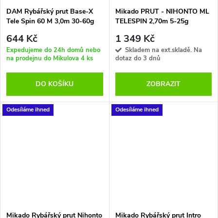
DAM Rybářský prut Base-X
Mikado PRUT - NIHONTO ML
Tele Spin 60 M 3,0m 30-60g
TELESPIN 2,70m 5-25g
644 Kč
1 349 Kč
Expedujeme do 24h domů nebo
Skladem na ext.skladě. Na
na prodejnu do Mikulova
4 ks
dotaz do 3 dnů
DO KOŠÍKU
ZOBRAZIT
Odesíláme ihned
Odesíláme ihned
Mikado Rybářský prut Nihonto
Mikado Rybářský prut Intro