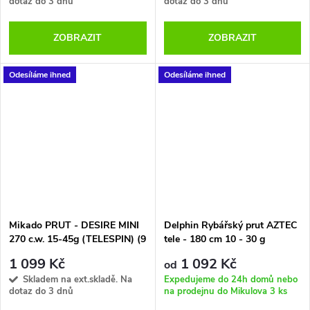
dotaz do 3 dnů
dotaz do 3 dnů
ZOBRAZIT
ZOBRAZIT
Odesíláme ihned
Odesíláme ihned
Mikado PRUT - DESIRE MINI
Delphin Rybářský prut AZTEC
270 c.w. 15-45g (TELESPIN) (9
tele - 180 cm 10 - 30 g
sec.)
1 099 Kč
1 092 Kč
od
Skladem na ext.skladě. Na
Expedujeme do 24h domů nebo
dotaz do 3 dnů
na prodejnu do Mikulova
3 ks