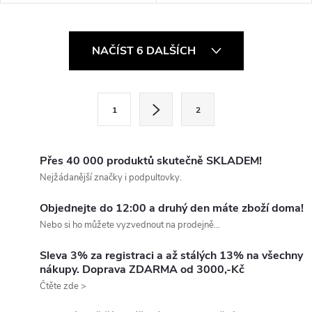
O
NAČÍST 6 DALŠÍCH
v
l
S
1
2
t
á
r
d
á
Přes 40 000 produktů skutečně SKLADEM!
a
n
Nejžádanější značky i podpultovky.
k
c
Objednejte do 12:00 a druhý den máte zboží doma!
o
Nebo si ho můžete vyzvednout na prodejně...
í
v
á
Sleva 3% za registraci a až stálých 13% na všechny
p
nákupy. Doprava ZDARMA od 3000,-Kč
n
Čtěte zde >
r
í