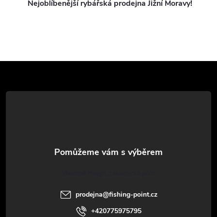
v
Nejoblíbenější rybářská prodejna Jižní Moravy!
k
y
v
Z
ý
á
p
p
i
a
s
u
t
Vlastimil Haupt
í
prodejna
@
fishing-point.cz
+420775975795