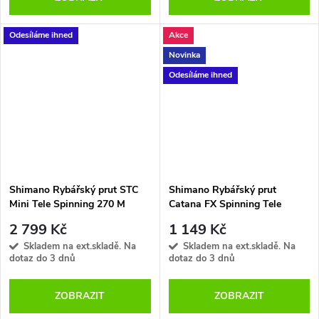
Odesíláme ihned
Akce
Novinka
Odesíláme ihned
Shimano Rybářský prut STC
Shimano Rybářský prut
Mini Tele Spinning 270 M
Catana FX Spinning Tele
2.70m 10-30g
Moderate Fast 2,10m 7-21g
2 799 Kč
1 149 Kč
5pc
Skladem na ext.skladě. Na
Skladem na ext.skladě. Na
dotaz do 3 dnů
dotaz do 3 dnů
ZOBRAZIT
ZOBRAZIT