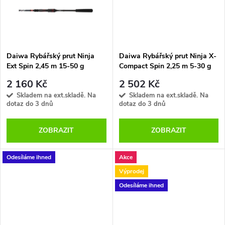
t
t
ů
ů
Daiwa Rybářský prut Ninja
Daiwa Rybářský prut Ninja X-
Ext Spin 2,45 m 15-50 g
Compact Spin 2,25 m 5-30 g
2 160 Kč
2 502 Kč
Skladem na ext.skladě. Na
Skladem na ext.skladě. Na
dotaz do 3 dnů
dotaz do 3 dnů
ZOBRAZIT
ZOBRAZIT
Odesíláme ihned
Akce
Výprodej
Odesíláme ihned