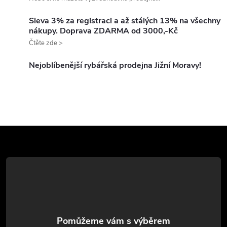
í
v
á
Sleva 3% za registraci a až stálých 13% na všechny
p
nákupy. Doprava ZDARMA od 3000,-Kč
n
Čtěte zde >
r
í
v
Nejoblíbenější rybářská prodejna Jižní Moravy!
k
y
v
Z
ý
á
p
p
i
a
s