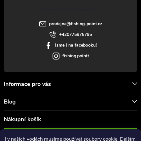
u
t
Vlastimil Haupt
í
prodejna
@
fishing-point.cz
+420775975795
Jsme i na facebooku!
fishing.point/
Informace pro vás
Blog
Nákupní košík
0
KS /
0 KČ
I v našich vodách musíme používat soubory cookie. Dalším