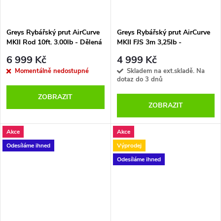
Greys Rybářský prut AirCurve
Greys Rybářský prut AirCurve
MKII Rod 10ft. 3.00lb - Dělená
MKII FJS 3m 3,25lb -
rukojeť
duplonová rukojeť - 50mm
6 999 Kč
4 999 Kč
Momentálně nedostupné
Skladem na ext.skladě. Na
dotaz do 3 dnů
ZOBRAZIT
ZOBRAZIT
Akce
Akce
Odesíláme ihned
Výprodej
Odesíláme ihned