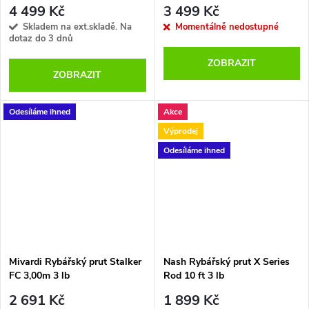
4 499 Kč
3 499 Kč
Skladem na ext.skladě. Na
Momentálně nedostupné
dotaz do 3 dnů
ZOBRAZIT
ZOBRAZIT
Odesíláme ihned
Akce
Výprodej
Odesíláme ihned
Mivardi Rybářský prut Stalker
Nash Rybářský prut X Series
FC 3,00m 3 lb
Rod 10 ft 3 lb
2 691 Kč
1 899 Kč