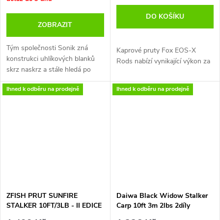
DO KOŠÍKU
ZOBRAZIT
Tým společnosti Sonik zná
Kaprové pruty Fox EOS-X
konstrukci uhlíkových blanků
Rods nabízí vynikající výkon za
skrz naskrz a stále hledá po
skvělou cenu, mají tužším a
celém světě ty nejlepší možné
citlivější blank s lehkou
Ihned k odběru na prodejně
Ihned k odběru na prodejně
materiály za co nejlepší ceny.
uhlíkovou konstrukcí a
Nová řada prutů HEROX jsou
stylovým minimalistickým očky.
výsledkem tohoto
neutuchajícího úsilí v kombinaci
s důkladnými znalostmi a
Eos X Rods:
zkušenostmi při navrhování
těch nejlepších kaprových
Kaprové pruty navržení pro
prutů. Pruty řady HEROX jsou
nesrovnatelný výkon za skvělé
štíhlejší, lehčí a rychlejší než
ceny
kterýkoli z jejich předchůdců v
Tužší blanky zlepšují citlivost
ZFISH PRUT SUNFIRE
Daiwa Black Widow Stalker
této mimořádně příznivé
prutu
STALKER 10FT/3LB - II EDICE
Carp 10ft 3m 2lbs 2díly
cenové hladině. Progresivní
Lehké zpracování s uhlíkem s