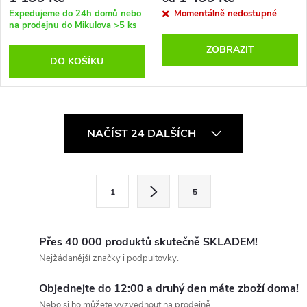
Expedujeme do 24h domů nebo
Momentálně nedostupné
na prodejnu do Mikulova
>5 ks
ZOBRAZIT
DO KOŠÍKU
O
NAČÍST 24 DALŠÍCH
v
l
S
1
5
t
á
r
d
á
Přes 40 000 produktů skutečně SKLADEM!
a
n
Nejžádanější značky i podpultovky.
k
c
Objednejte do 12:00 a druhý den máte zboží doma!
o
Nebo si ho můžete vyzvednout na prodejně...