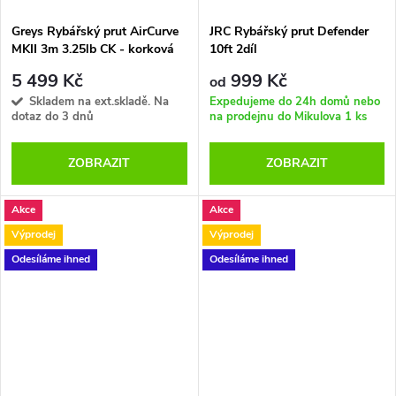
Greys Rybářský prut AirCurve
JRC Rybářský prut Defender
MKII 3m 3.25lb CK - korková
10ft 2díl
rukojeť - 50mm
5 499 Kč
999 Kč
od
Skladem na ext.skladě. Na
Expedujeme do 24h domů nebo
dotaz do 3 dnů
na prodejnu do Mikulova
1 ks
ZOBRAZIT
ZOBRAZIT
Akce
Akce
Výprodej
Výprodej
Odesíláme ihned
Odesíláme ihned