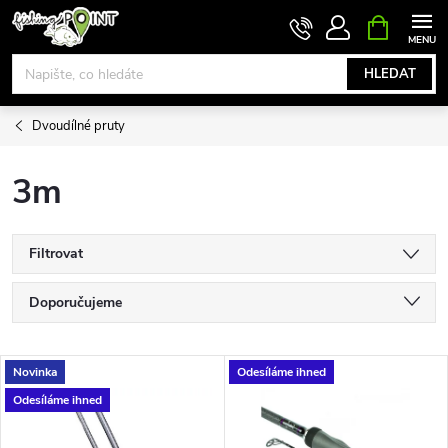
Přejít
NÁKUPNÍ
KOŠÍK
na
obsah
HLEDAT
Dvoudílné pruty
3m
Filtrovat
Ř
Doporučujeme
a
Nejlevnější
V
Novinka
Odesíláme ihned
Nejdražší
z
Odesíláme ihned
ý
Nejprodávanější