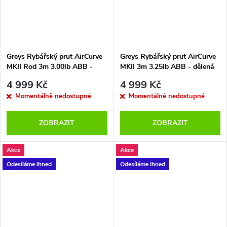
t
t
ů
ů
Greys Rybářský prut AirCurve
Greys Rybářský prut AirCurve
MKII Rod 3m 3.00lb ABB -
MKII 3m 3.25lb ABB - dělená
dvoudílná rukojeť - 50mm
rukojeť - 50mm
4 999 Kč
4 999 Kč
Momentálně nedostupné
Momentálně nedostupné
ZOBRAZIT
ZOBRAZIT
Akce
Akce
Odesíláme ihned
Odesíláme ihned