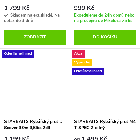
1 799 Kč
999 Kč
Skladem na ext.skladě. Na
Expedujeme do 24h domů nebo
dotaz do 3 dnů
na prodejnu do Mikulova
>5 ks
ZOBRAZIT
DO KOŠÍKU
Odesíláme ihned
Akce
Výprodej
Odesíláme ihned
STARBAITS Rybářský prut D
STARBAITS Rybářský prut M4
Scover 3,0m 3,5lbs 2díl
T-SPEC 2-dílný
1 199 Kč
1 499 Kč
od