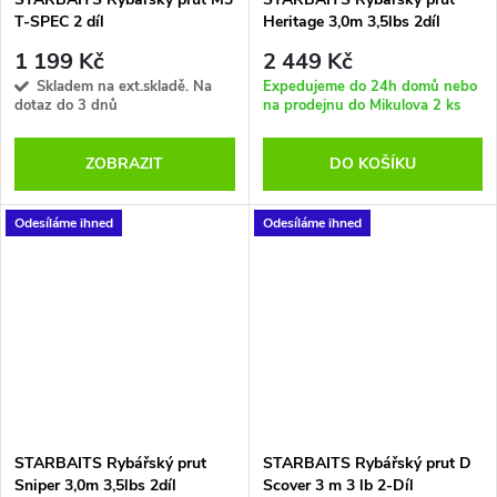
zamotání vlasce • 40mm vodicí
T-SPEC 2 díl
Heritage 3,0m 3,5lbs 2díl
očko na 10ft modelech • 50mm
1 199 Kč
2 449 Kč
vodicí očko na ostatních
Skladem na ext.skladě. Na
Expedujeme do 24h domů nebo
modelech (12ft a delší) • 17mm
dotaz do 3 dnů
na prodejnu do Mikulova
2 ks
černé DPS sedlo navijáku
vhodné pro všechny big pit
navijáky • Maximálně šetrný
ZOBRAZIT
DO KOŠÍKU
Sonik klip na vlasec • Úzká,
rozšiřující se rukojeť z kvalitní
Odesíláme ihned
Odesíláme ihned
japonské smršťovací gumy •
Laserem vyryté ‚S‘ logo na
černé koncovce prutu
STARBAITS Rybářský prut
STARBAITS Rybářský prut D
Sniper 3,0m 3,5lbs 2díl
Scover 3 m 3 lb 2-Díl