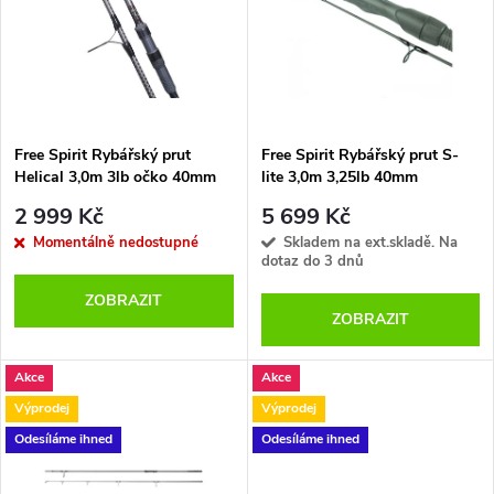
e
p
Abecedně
n
i
í
s
p
Free Spirit Rybářský prut
Free Spirit Rybářský prut S-
Helical 3,0m 3lb očko 40mm
lite 3,0m 3,25lb 40mm
p
r
2 999 Kč
5 699 Kč
r
Momentálně nedostupné
Skladem na ext.skladě. Na
dotaz do 3 dnů
o
o
ZOBRAZIT
ZOBRAZIT
d
d
u
Akce
Akce
u
Výprodej
Výprodej
k
Odesíláme ihned
Odesíláme ihned
k