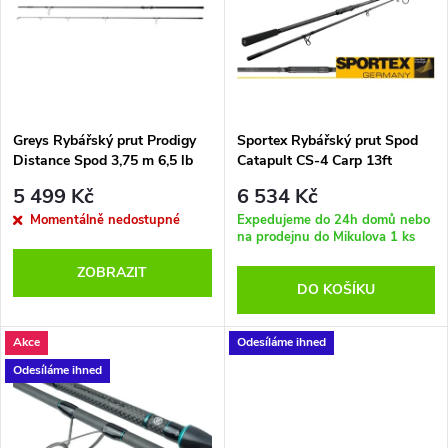
e
p
Abecedně
n
i
í
s
p
Greys Rybářský prut Prodigy
Sportex Rybářský prut Spod
Distance Spod 3,75 m 6,5 lb
Catapult CS-4 Carp 13ft
p
396cm - 6,5lbs
r
5 499 Kč
6 534 Kč
r
Momentálně nedostupné
Expedujeme do 24h domů nebo
na prodejnu do Mikulova
1 ks
o
o
ZOBRAZIT
DO KOŠÍKU
d
d
u
Akce
Odesíláme ihned
u
Odesíláme ihned
k
k