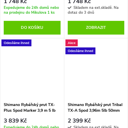
1 748 Kč
1 748 Kč
Expedujeme do 24h domů nebo
Skladem na ext.skladě. Na
na prodejnu do Mikulova
1 ks
dotaz do 3 dnů
DO KOŠÍKU
ZOBRAZIT
Odesíláme ihned
Akce
Odesíláme ihned
Shimano Rybářský prut TX-
Shimano Rybářský prut Tribal
Plus Spod Marker 3,9 m 5 lb
TX-A Spod 3,96m 5lb 50mm
3 839 Kč
2 399 Kč
Expedujeme do 24h domů nebo
Skladem na ext.skladě. Na