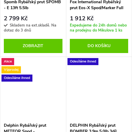
Spomb Rybářský prut SPOMB
Fox International Rybářský
- E 13ft 5.5lb
prut Eos-X Spod/Marker Full
Shrink 3,9 m 13 ft 5,5 lb
2 799 Kč
1 912 Kč
Skladem na ext.skladě. Na
Expedujeme do 24h domů nebo
dotaz do 3 dnů
na prodejnu do Mikulova
1 ks
ZOBRAZIT
DO KOŠÍKU
Akce
Odesíláme ihned
Výprodej
Odesíláme ihned
Delphin Rybářský prut
DELPHIN Rybářský prut
METEOR Spod -
BOMBER 3,9m 5,0lb 3díl