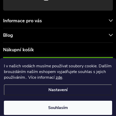
Informace pro vás
Blog
Nákupní košík
0
KS /
0 KČ
I v našich vodách musíme používat soubory cookie. Dalším
brouzdáním naším eshopem vyjadřujete souhlas s jejich
používáním.. Více informací
zde
.
Nastavení
Copyright 2026
FishingPoint
. Všechna práva vyhrazena.
Souhlasím
Vytvořil Shoptet