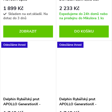
390cm/5.00lbs/3 díly
1 899 Kč
2 233 Kč
Skladem na ext.skladě. Na
Expedujeme do 24h domů nebo
dotaz do 3 dnů
na prodejnu do Mikulova
1 ks
ZOBRAZIT
DO KOŠÍKU
Odesíláme ihned
Odesíláme ihned
Delphin Rybářský prut
Delphin Rybářský prut
APOLLO GenerationX -
APOLLO GenerationX -
380cm/5lbs/2 díly
390cm/5lbs/3 díly