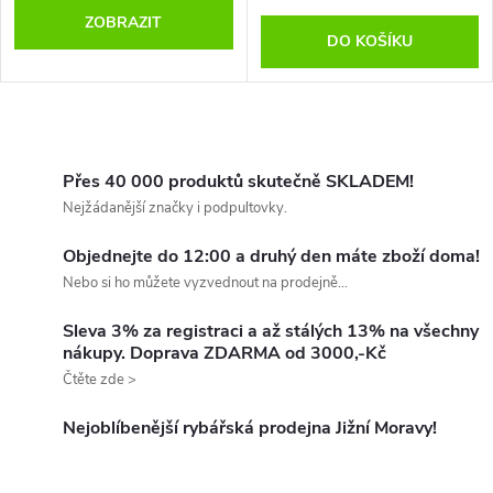
ZOBRAZIT
DO KOŠÍKU
O
v
Přes 40 000 produktů skutečně SKLADEM!
Nejžádanější značky i podpultovky.
l
Objednejte do 12:00 a druhý den máte zboží doma!
á
Nebo si ho můžete vyzvednout na prodejně...
d
Sleva 3% za registraci a až stálých 13% na všechny
nákupy. Doprava ZDARMA od 3000,-Kč
a
Čtěte zde >
c
Nejoblíbenější rybářská prodejna Jižní Moravy!
í