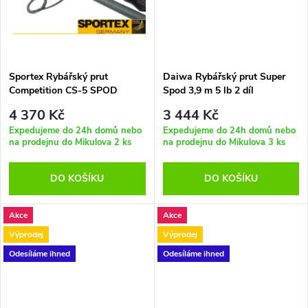
t
t
ů
ů
Sportex Rybářský prut
Daiwa Rybářský prut Super
Competition CS-5 SPOD
Spod 3,9 m 5 lb 2 díl
396cm / 5,50lb 2-díl
4 370 Kč
3 444 Kč
Expedujeme do 24h domů nebo
Expedujeme do 24h domů nebo
na prodejnu do Mikulova
2 ks
na prodejnu do Mikulova
3 ks
DO KOŠÍKU
DO KOŠÍKU
Akce
Akce
Výprodej
Výprodej
Odesíláme ihned
Odesíláme ihned