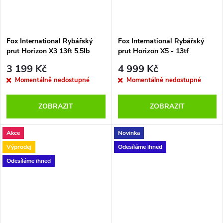
Fox International Rybářský
Fox International Rybářský
prut Horizon X3 13ft 5.5lb
prut Horizon X5 - 13tf
Spod Rod Abbreviated Handle
Spod/Marker Full Shrink 3,9m
3 199 Kč
4 999 Kč
Momentálně nedostupné
Momentálně nedostupné
ZOBRAZIT
ZOBRAZIT
Akce
Novinka
Výprodej
Odesíláme ihned
Odesíláme ihned