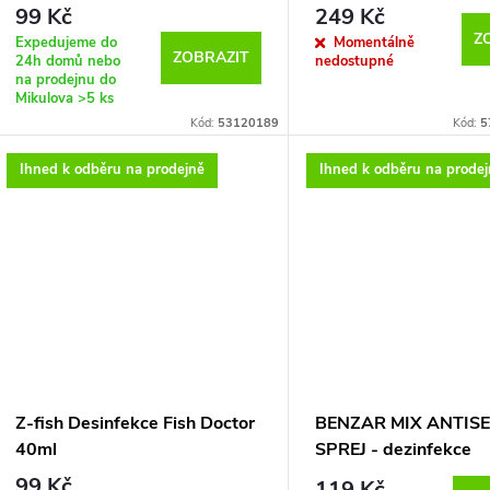
100ml
99 Kč
249 Kč
Z
Expedujeme do
Momentálně
ZOBRAZIT
24h domů nebo
nedostupné
na prodejnu do
Mikulova
>5 ks
Kód:
53120189
Kód:
5
Ihned k odběru na prodejně
Ihned k odběru na prode
Z-fish Desinfekce Fish Doctor
BENZAR MIX ANTIS
40ml
SPREJ - dezinfekce
99 Kč
119 Kč