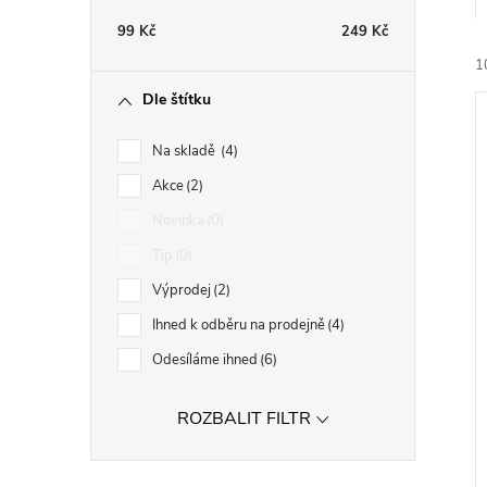
t
99
Kč
249
Kč
r
1
Dle štítku
a
Na skladě
4
n
Akce
2
Novinka
0
n
í
Tip
0
i
í
Výprodej
2
Ihned k odběru na prodejně
4
p
Odesíláme ihned
6
a
ROZBALIT FILTR
n