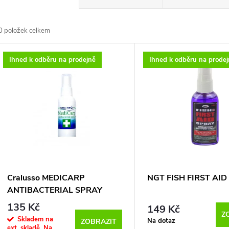
a
0
položek celkem
z
V
Ihned k odběru na prodejně
Ihned k odběru na prode
e
ý
n
p
p
s
r
p
Cralusso MEDICARP
NGT FISH FIRST AID
o
ANTIBACTERIAL SPRAY
r
135 Kč
149 Kč
d
Z
Skladem na
Na dotaz
ZOBRAZIT
ext. skladě. Na