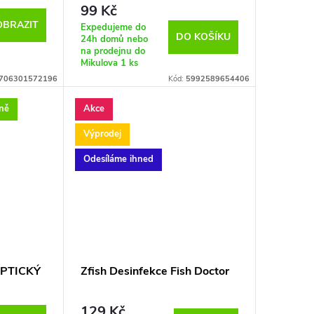
99 Kč
OBRAZIT
Expedujeme do
DO KOŠÍKU
24h domů nebo
na prodejnu do
Mikulova
1 ks
706301572196
Kód:
5992589654406
jně
Akce
Výprodej
Odesíláme ihned
EPTICKÝ
Zfish Desinfekce Fish Doctor
129 Kč