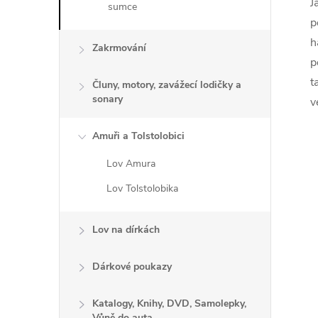
J
sumce
p
h
Zakrmování
í
p
t
Čluny, motory, zavážecí lodičky a
sonary
v
r
Amuři a Tolstolobici
Lov Amura
Lov Tolstolobika
Lov na dírkách
Dárkové poukazy
Katalogy, Knihy, DVD, Samolepky,
Vůně do auta