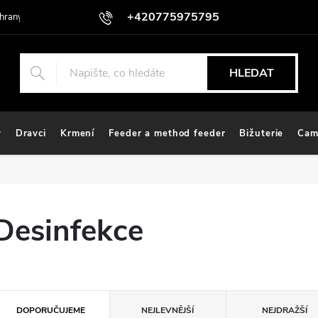
+420775975795
hrany osobních údajů
HLEDAT
y
Dravci
Krmení
Feeder a method feeder
Bižuterie
Cam
Desinfekce
Ř
DOPORUČUJEME
NEJLEVNĚJŠÍ
NEJDRAŽŠÍ