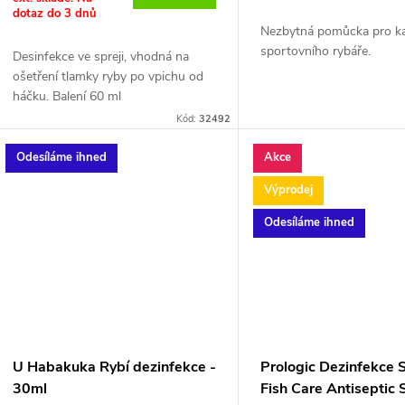
o
dotaz do 3 dnů
u
Nezbytná pomůcka pro k
d
sportovního rybáře.
Desinfekce ve spreji, vhodná na
k
ošetření tlamky ryby po vpichu od
u
háčku. Balení 60 ml
t
Kód:
32492
k
ů
Odesíláme ihned
Akce
t
Výprodej
ů
Odesíláme ihned
U Habakuka Rybí dezinfekce -
Prologic Dezinfekce S
30ml
Fish Care Antiseptic 