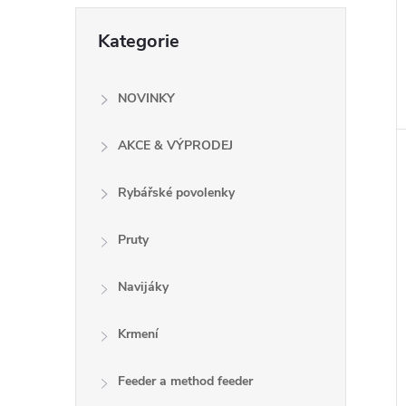
e
Přeskočit
Kategorie
kategorie
l
NOVINKY
AKCE & VÝPRODEJ
Rybářské povolenky
Pruty
Navijáky
Krmení
Feeder a method feeder