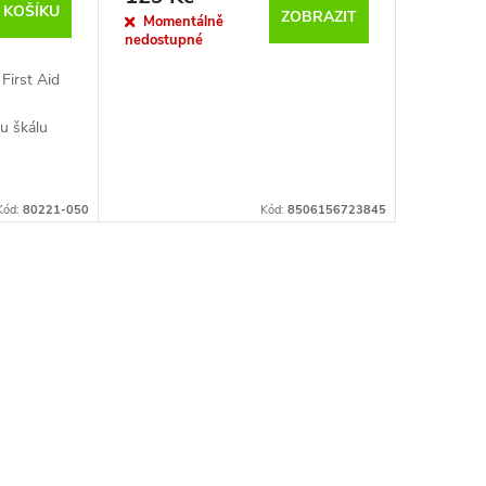
 KOŠÍKU
ZOBRAZIT
Momentálně
nedostupné
 First Aid
ou škálu
ryb, které
 závodního
Kód:
80221-050
Kód:
8506156723845
 důležitou
štěstí
důležité,
era nebo