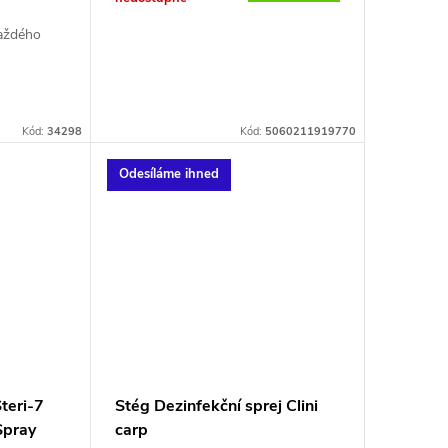
aždého
Kód:
34298
Kód:
5060211919770
Odesíláme ihned
teri-7
Stég Dezinfekční sprej Clini
Spray
carp