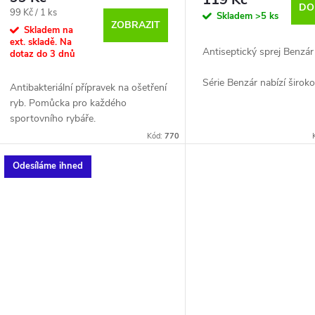
DO
Měrná
99 Kč / 1 ks
Skladem
>5 ks
ZOBRAZIT
cena:
Skladem na
ext. skladě. Na
Antiseptický sprej Benzár
dotaz do 3 dnů
Série Benzár nabízí širok
Antibakteriální přípravek na ošetření
výrobků k lovu nedravých 
ryb. Pomůcka pro každého
byly vyrobeny na základě
sportovního rybáře.
zkušeností dlouholetého
Kód:
770
rybáře Zsolta Benzára.
Odesíláme ihned
V moderní rybařině hraje
úlohu ochrana ryb, což na
stále více lidí považuje za 
ať už jde o soukromá jez
přírodní vody.