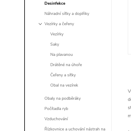
Desinfekce
Náhradní síťky a doplňky
Vezírky a čeřeny
Vezírky
Saky
Na plavanou
Drátěné na úhoře
Čeřeny a síťky
Obal na vezírek
V
l
Obaly na podběráky
d
s
Počítadla ryb
m
Vzduchování
Řízkovnice a uchování nástrah na