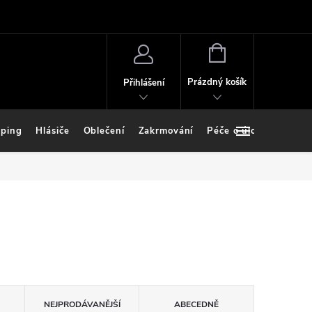
NÁKUPNÍ
KOŠÍK
Prázdný košík
Přihlášení
ping
Hlásiče
Oblečení
Zakrmování
Péče o úlovek
Stoj
NEJPRODÁVANĚJŠÍ
ABECEDNĚ