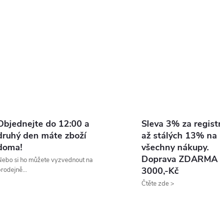
s
u
Objednejte do 12:00 a
Sleva 3% za registr
druhý den máte zboží
až stálých 13% na
doma!
všechny nákupy.
Doprava ZDARMA 
ebo si ho můžete vyzvednout na
3000,-Kč
rodejně...
Čtěte zde >