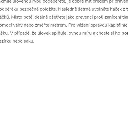
a
akmile ulovenou rybu podeberete, je dobré mít předem připrav
odběráku bezpečně položíte. Následně šetrně uvolněte háček z
c
áčků
. Místo poté ideálně ošetřete
jako prevenci proti zanícení tl
omocí
váhy
nebo změřte
metrem
. Pro vážení opravdu kapitálníc
ašku. V případě, že úlovek splňuje lovnou míru a chcete si ho
po
p
ezírku nebo saku
.
v
k
y
v
ý
p