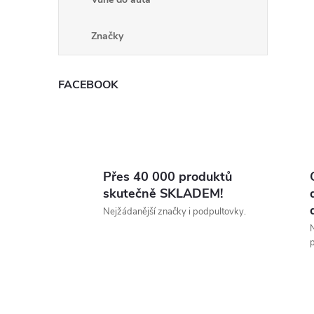
i
Značky
FACEBOOK
Přes 40 000 produktů
skutečně SKLADEM!
Nejžádanější značky i podpultovky.
N
p