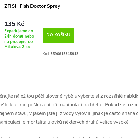
ZFISH Fish Doctor Sprey
135 Kč
Expedujeme do
DO KOŠÍKU
24h domů nebo
na prodejnu do
Mikulova
2 ks
Kód:
8590615815943
O
v
ěnujte náležitou péči ulovené rybě a vyberte si z rozsáhlé nabí
ošlo k jejímu poškození při manipulaci na břehu. Pokud se rozhod
tejném stavu, v jakém jste ji z vody vylovili, jinak je často snah
á
anipulaci je mortalita úlovků některých druhů velice vysoká.
d