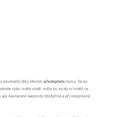
dky produktů díky kterým
předejdete
tomu, že by
nete rybu vrátit vodě, měla by se do ní vrátit ve
a o její navrácení naprosto zbytečná a při nesprávné