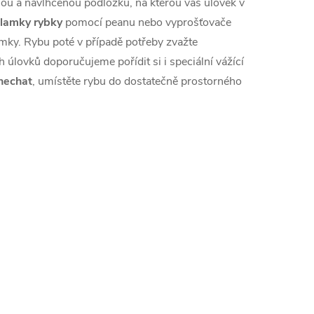
enou a navlhčenou
podložku
, na kterou váš úlovek v
tlamky rybky
pomocí
peanu nebo vyprošťovače
amky. Rybu poté v případě potřeby zvažte
h úlovků doporučujeme pořídit si i speciální vážící
nechat
, umístěte rybu do dostatečně prostorného