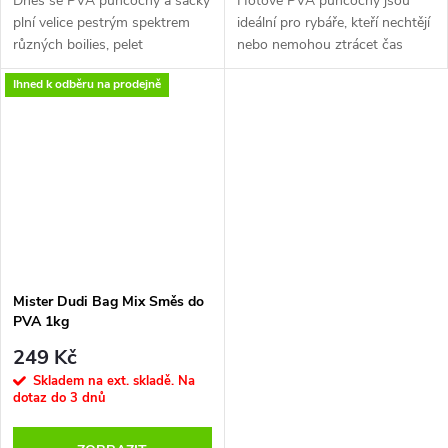
Dnes se PVA punčochy a sáčky
Hotové PVA punčochy jsou
plní velice pestrým spektrem
ideální pro rybáře, kteří nechtějí
různých boilies, pelet
nebo nemohou ztrácet čas
a všemožných dalších věcí. Je
s výrobou vlastních PVA.
Ihned k odběru na prodejně
to ohromě úspěšný trend, který
Skvělé i pro rybářské závody,
přináší při použití malého
kde času není nikdy dost.
množství vnadidla super
výsledky.
Mister Dudi Bag Mix Směs do
PVA 1kg
249 Kč
Skladem na ext. skladě. Na
dotaz do 3 dnů