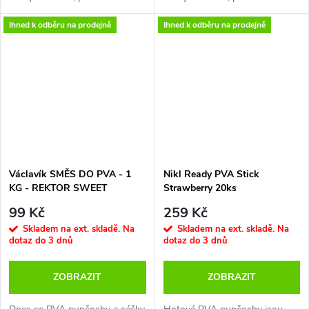
produkt obsahuje kvalitní směs
a všemožných dalších věcí. Je
a všemožných dalších věcí. Je
- krmivo a přidané
Ihned k odběru na prodejně
Ihned k odběru na prodejně
to ohromě úspěšný trend, který
to ohromě úspěšný trend, který
aminokyseliny, na omega 3
přináší při použití malého
přináší při použití malého
mastné kyseliny bohatý rybí olej
množství vnadidla super
množství vnadidla super
a esenciální oleje.
výsledky
výsledky.
PROFESIONÁLNÍ VÝROBEK,
NEJEN PRO PROFÍKY!
Václavík SMĚS DO PVA - 1
Nikl Ready PVA Stick
KG - REKTOR SWEET
Strawberry 20ks
99 Kč
259 Kč
Skladem na ext. skladě. Na
Skladem na ext. skladě. Na
dotaz do 3 dnů
dotaz do 3 dnů
ZOBRAZIT
ZOBRAZIT