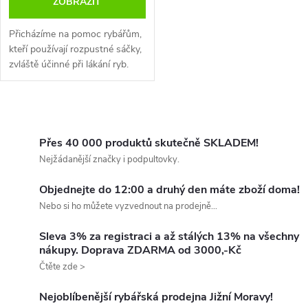
ZOBRAZIT
Přicházíme na pomoc rybářům,
kteří používají rozpustné sáčky,
zvláště účinné při lákání ryb.
O
v
Přes 40 000 produktů skutečně SKLADEM!
Nejžádanější značky i podpultovky.
l
Objednejte do 12:00 a druhý den máte zboží doma!
á
Nebo si ho můžete vyzvednout na prodejně...
d
Sleva 3% za registraci a až stálých 13% na všechny
nákupy. Doprava ZDARMA od 3000,-Kč
a
Čtěte zde >
c
Nejoblíbenější rybářská prodejna Jižní Moravy!