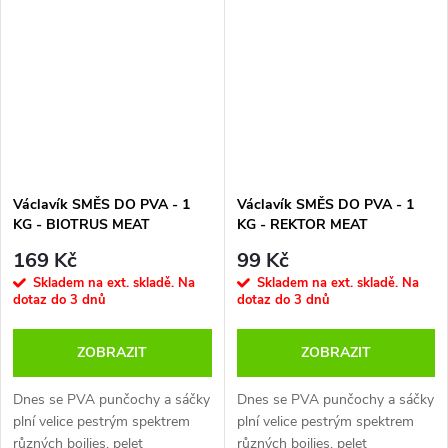
nábojů, které díky speciálnímu
Základ tvoří vybrané ALLER
procesu výroby po dosáhnutí
pelety zpracované do drcené
dna okamžitě vybouchnou do
formy a doplněné malým
okolí nástrahy.
Pomocí nich
množstvím strouhanky
dosáhneme precizní vábivou
Cílem není jednotná frakce ale
sílu bez toho, abychom museli
vícevrstvový krmný obraz kde
na břehu naplňovat PVA síťku
se jednotlivé částice aktivují
beztak náchylnou na poškození.
rozdílným tempem
Za každým sáčkem se ukrývají
Václavík SMĚS DO PVA - 1
Václavík SMĚS DO PVA - 1
roky závodního rybaření,
KG - BIOTRUS MEAT
KG - REKTOR MEAT
několik tisíc hodin strávených
na vodním břehu.
169 Kč
99 Kč
Skladem na ext. skladě. Na
Skladem na ext. skladě. Na
PVA BOMBS přizpůsobené
dotaz do 3 dnů
dotaz do 3 dnů
speciálním podmínkám jsou
dostupné v 5 různých
ZOBRAZIT
ZOBRAZIT
příchutích, proto je můžeme
úspěšně použít v každé situaci.
Dnes se PVA punčochy a sáčky
Dnes se PVA punčochy a sáčky
Můžeme je ještě vylepšit dipem
plní velice pestrým spektrem
plní velice pestrým spektrem
nepoškozujícím PVA. Každý
různých boilies, pelet
různých boilies, pelet