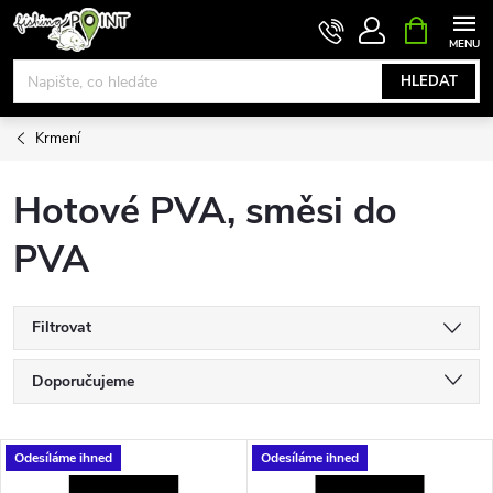
Přejít
NÁKUPNÍ
KOŠÍK
na
obsah
HLEDAT
Krmení
Hotové PVA, směsi do
PVA
Filtrovat
Ř
Doporučujeme
a
Nejlevnější
V
Odesíláme ihned
Odesíláme ihned
Nejdražší