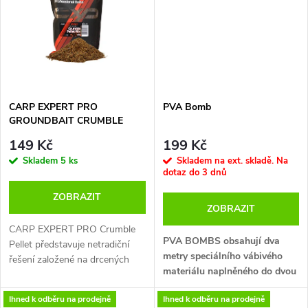
k
k
t
t
ů
ů
CARP EXPERT PRO
PVA Bomb
GROUNDBAIT CRUMBLE
PELLET MIX DRCENÉ PELETY
149 Kč
199 Kč
800G
Skladem
5 ks
Skladem na ext. skladě. Na
dotaz do 3 dnů
ZOBRAZIT
ZOBRAZIT
CARP EXPERT PRO Crumble
PVA BOMBS obsahují dva
Pellet představuje netradiční
metry speciálního vábivého
řešení založené na drcených
materiálu naplněného do dvou
peletách které vytváří
metrů kvalitní PVA síťky. V
strukturovaný krmný materiál v
Ihned k odběru na prodejně
Ihned k odběru na prodejně
balení se nachází 20 ks
prémiové kategorii