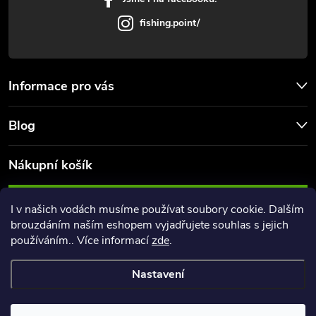
u
fishing.point/
Informace pro vás
Blog
Nákupní košík
0
KS /
0 KČ
I v našich vodách musíme používat soubory cookie. Dalším
brouzdáním naším eshopem vyjadřujete souhlas s jejich
používáním.. Více informací
zde
.
Nastavení
Copyright 2026
FishingPoint
. Všechna práva vyhrazena.