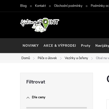
Přejít
Blog
Kontakt
Obchodní podmínky
Podmínky oc
na
obsah
NOVINKY
AKCE & VÝPRODEJ
Pruty
Naviják
Domů
Péče o úlovek
Vezírky a čeřeny
Obal na 
P
o
Dle ceny
s