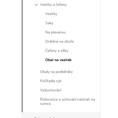
Vezírky a čeřeny
Vezírky
Saky
l
Na plavanou
Drátěné na úhoře
Čeřeny a síťky
Obal na vezírek
Obaly na podběráky
Počítadla ryb
í
Vzduchování
Řízkovnice a uchování nástrah na
sumce
r