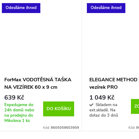
Odesíláme ihned
Odesíláme ihned
ForMax VODOTĚSNÁ TAŠKA
ELEGANCE METHOD T
NA VEZÍREK 60 x 9 cm
vezírek PRO
639 Kč
1 049 Kč
Expedujeme do
Skladem na
Z
DO KOŠÍKU
24h domů nebo
ext.skladě. Na
na prodejnu do
dotaz do 3 dnů
Mikulova
1 ks
Kód:
8605059603909
Kód:
8