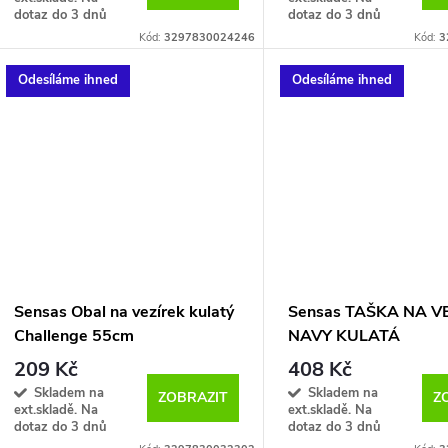
o
dotaz do 3 dnů
dotaz do 3 dnů
u
Kód:
3297830024246
Kód:
3
d
k
Odesíláme ihned
Odesíláme ihned
u
t
k
ů
t
ů
Sensas Obal na vezírek kulatý
Sensas TAŠKA NA V
Challenge 55cm
NAVY KULATÁ
209 Kč
408 Kč
Skladem na
Skladem na
ZOBRAZIT
Z
ext.skladě. Na
ext.skladě. Na
dotaz do 3 dnů
dotaz do 3 dnů