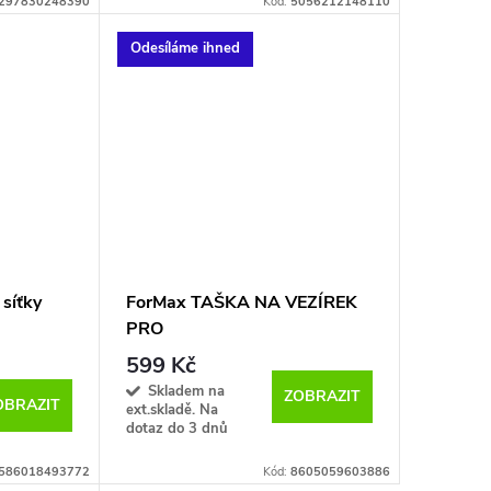
297830248390
Kód:
5056212148110
Odesíláme ihned
 síťky
ForMax TAŠKA NA VEZÍREK
PRO
599 Kč
Skladem na
ZOBRAZIT
OBRAZIT
ext.skladě. Na
dotaz do 3 dnů
586018493772
Kód:
8605059603886