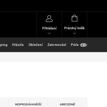
NÁKUPNÍ
KOŠÍK
Prázdný košík
Přihlášení
ping
Hlásiče
Oblečení
Zakrmování
Péče o úlovek
Stoj
NEJPRODÁVANĚJŠÍ
ABECEDNĚ