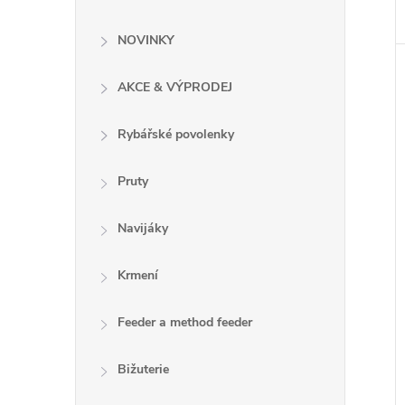
e
NOVINKY
l
AKCE & VÝPRODEJ
Rybářské povolenky
Pruty
Navijáky
Krmení
Feeder a method feeder
Bižuterie