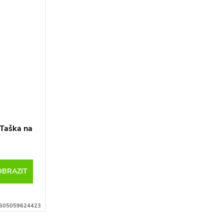
aška na
OBRAZIT
605059624423