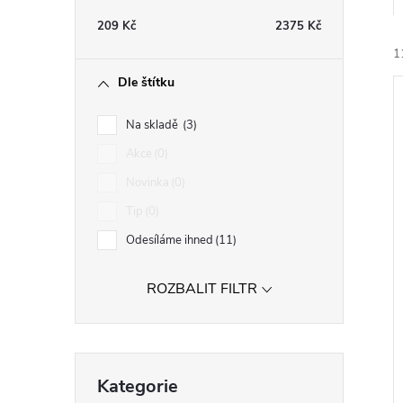
t
209
Kč
2375
Kč
r
1
Dle štítku
a
Na skladě
3
n
Akce
0
Novinka
0
n
í
Tip
0
i
í
Odesíláme ihned
11
p
ROZBALIT FILTR
a
Přeskočit
n
Kategorie
kategorie