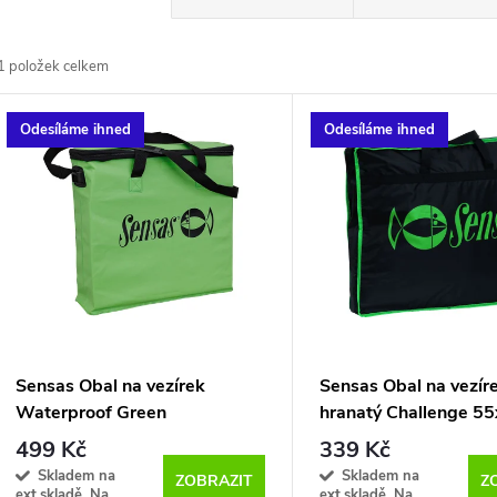
a
1
položek celkem
z
V
Odesíláme ihned
Odesíláme ihned
e
ý
n
p
p
s
r
p
Sensas Obal na vezírek
Sensas Obal na vezír
o
Waterproof Green
hranatý Challenge 5
r
Rectangular
komora
499 Kč
339 Kč
d
Skladem na
Skladem na
ZOBRAZIT
Z
ext.skladě. Na
ext.skladě. Na