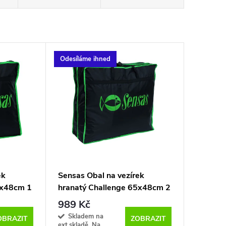
Odesíláme ihned
ek
Sensas Obal na vezírek
5x48cm 1
hranatý Challenge 65x48cm 2
komory
989 Kč
Skladem na
OBRAZIT
ZOBRAZIT
ext.skladě. Na