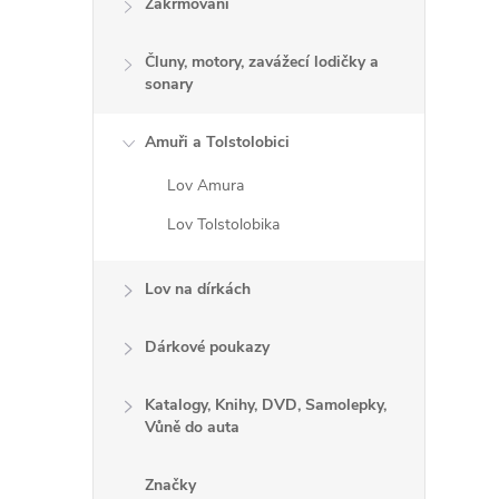
Zakrmování
Čluny, motory, zavážecí lodičky a
sonary
Amuři a Tolstolobici
Lov Amura
Lov Tolstolobika
i
Lov na dírkách
Dárkové poukazy
Katalogy, Knihy, DVD, Samolepky,
Vůně do auta
Značky