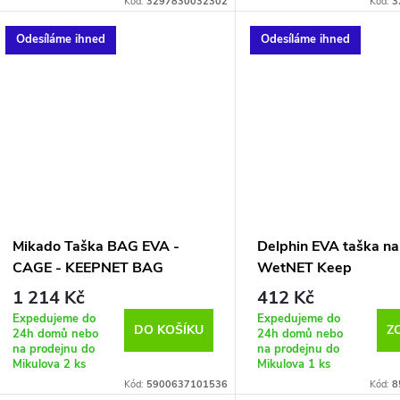
Kód:
3297830032302
Kód:
3
Odesíláme ihned
Odesíláme ihned
Mikado Taška BAG EVA -
Delphin EVA taška na
CAGE - KEEPNET BAG
WetNET Keep
(60x55x20cm)
1 214 Kč
412 Kč
Expedujeme do
Expedujeme do
DO KOŠÍKU
Z
24h domů nebo
24h domů nebo
na prodejnu do
na prodejnu do
Mikulova
2 ks
Mikulova
1 ks
Kód:
5900637101536
Kód:
8