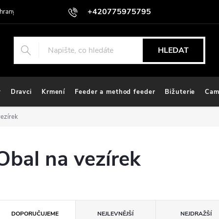
+420775975795
hrany osobních údajů
HLEDAT
y
Dravci
Krmení
Feeder a method feeder
Bižuterie
Cam
vezírek
Obal na vezírek
Ř
DOPORUČUJEME
NEJLEVNĚJŠÍ
NEJDRAŽŠÍ