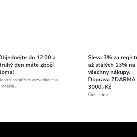
Objednejte do 12:00 a
Sleva 3% za registr
druhý den máte zboží
až stálých 13% na
doma!
všechny nákupy.
Doprava ZDARMA 
ebo si ho můžete vyzvednout na
3000,-Kč
rodejně...
Čtěte zde >