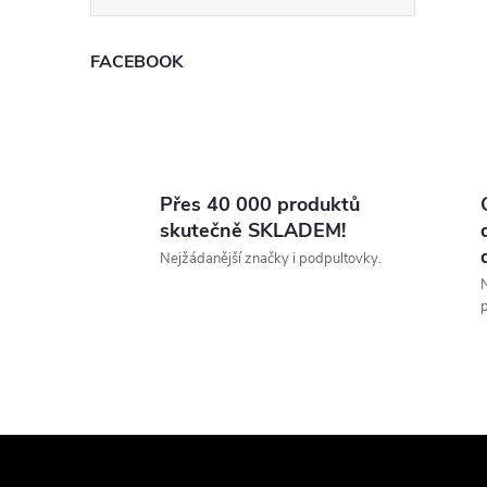
FACEBOOK
Přes 40 000 produktů
skutečně SKLADEM!
Nejžádanější značky i podpultovky.
N
p
Z