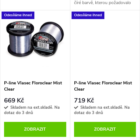
u
číré barvě, kterou požadovalo
k
stále více a více zákazníků.
k
Odesíláme ihned
Odesíláme ihned
t
t
ů
ů
P-line Vlasec Floroclear Mist
P-line Vlasec Floroclear Mist
Clear
Clear
669 Kč
719 Kč
Skladem na ext.skladě. Na
Skladem na ext.skladě. Na
dotaz do 3 dnů
dotaz do 3 dnů
ZOBRAZIT
ZOBRAZIT