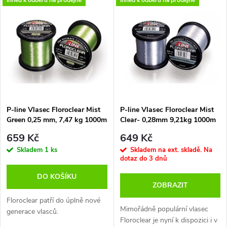
V
Nejdražší
z
ý
Nejprodávanější
e
p
Abecedně
n
i
í
s
p
P-line Vlasec Floroclear Mist
P-line Vlasec Floroclear Mist
Green 0,25 mm, 7,47 kg 1000m
Clear- 0,28mm 9,21kg 1000m
p
r
659 Kč
649 Kč
r
Skladem
1 ks
Skladem na ext. skladě. Na
dotaz do 3 dnů
o
o
DO KOŠÍKU
ZOBRAZIT
d
d
Floroclear patří do úplně nové
Mimořádně populární vlasec
u
generace vlasců.
Floroclear je nyní k dispozici i v