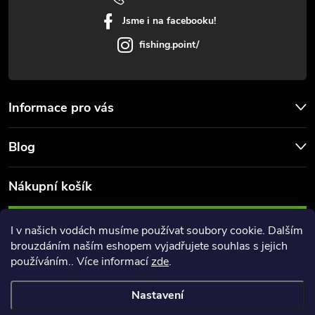
k
Jsme i na facebooku!
y
fishing.point/
v
ý
Informace pro vás
p
Blog
i
s
Nákupní košík
u
0
KS /
0 KČ
I v našich vodách musíme používat soubory cookie. Dalším
brouzdáním naším eshopem vyjadřujete souhlas s jejich
používáním.. Více informací
zde
.
Nastavení