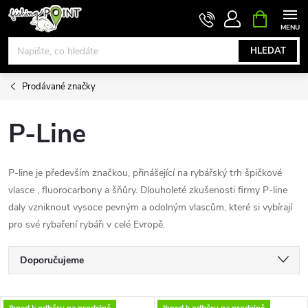
Přejít
NÁKUPNÍ
KOŠÍK
na
obsah
HLEDAT
Prodávané značky
P-Line
P-line je především značkou, přinášející na rybářský trh špičkové
vlasce , fluorocarbony a šňůry. Dlouholeté zkušenosti firmy P-line
daly vzniknout vysoce pevným a odolným vlascům, které si vybírají
pro své rybaření rybáři v celé Evropě.
Ř
Doporučujeme
a
Nejlevnější
Ihned k odběru na prodejně
Ihned k odběru na prodejně