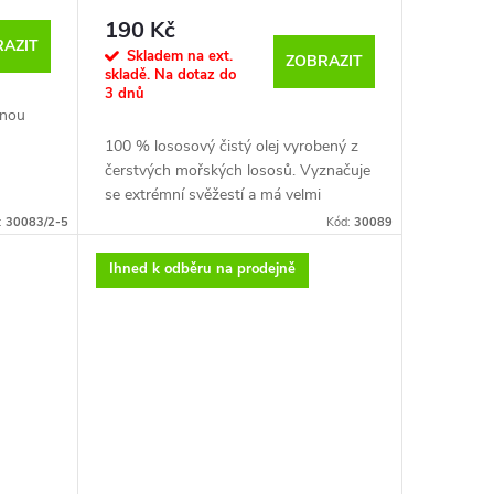
190 Kč
AZIT
Skladem na ext.
ZOBRAZIT
skladě. Na dotaz do
3 dnů
enou
100 % lososový čistý olej vyrobený z
čerstvých mořských lososů. Vyznačuje
á
se extrémní svěžestí a má velmi
vysokou čistotu. Norský losos má
:
30083/2-5
Kód:
30089
vy. Je
vynikající nutriční hodnoty, které
. Co je
poskytují vysoce kvalitní bílkoviny a
Ihned k odběru na prodejně
í ke
širokou škálu vitamínů a minerálů,
 ve
včetně vitaminů A a D, fosfor, hořčík,
a přidat
selen a jód. Lososový olej je vynikajícím
nebo s
zdrojem Omega 3 mastných kyselin
zici je
EPA (kyselina eikosapentaenová) a
bo
DHA (kyselina dokosahexaenová).
ou
Je výborným atraktorem s vysokou
ím
energetickou hodnotou.