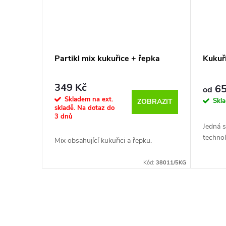
aminokyseliny v kombinaci ideální pro
výživu. Stará se v těle o vybudování
imunoglobulinu - to jsou bílkoviny,
které jako protilátka zabraňují infekcím,
ještě dříve, než mohou být jejich
Partikl mix kukuřice + řepka
Kukuř
symptomy zřejmé.
349 Kč
65
od
Skladem na ext.
Skl
ZOBRAZIT
skladě. Na dotaz do
3 dnů
Jedná s
technol
Mix obsahující kukuřici a řepku.
Kód:
38011/5KG
O