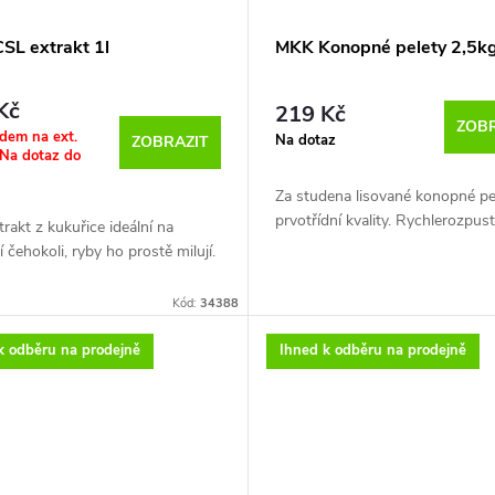
malého množství Kyseliny mrave
Tato kyselina slouží jako konzer
SL extrakt 1l
MKK Konopné pelety 2,5k
zároveň jako atraktor pro ryby. 
chuť není na škodu!!!
Kč
219 Kč
ZOBR
dem na ext.
Na dotaz
ZOBRAZIT
 Na dotaz do
Za studena lisované konopné pe
prvotřídní kvality. Rychlerozpust
rakt z kukuřice ideální na
í čehokoli, ryby ho prostě milují.
Kód:
34388
k odběru na prodejně
Ihned k odběru na prodejně