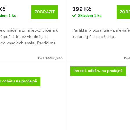
Kč
199 Kč
ZOBRAZIT
ZOBR
adem
1 ks
Skladem
1 ks
e o máčená zrna řepky, určená k
Partikl mix obsahuje v páře vař
 pužití. Je též vhodná jako
kukuřici,pšenici a řepku.
 do vnadících směsí. Partikl má
Jedná se o kukuřičná zrna vařen
akyslou chuť, která je
technologií v páře. Jedná se o
ena přidáním malého množství
Kód:
30080/5KG
Kód
nejšetrnější způsob tepelné úpra
y mravenčí. Tato kyselina slouží
zachována přirozená chut a vůně
nzervant a zároveň jako atraktor
Ihned k odběru na prodejně
ale nejdůležitější je, že nedocház
y. Nakyslá chuť není na škodu!!!
ztrátě živin v důsledku vyvaření
k odběru na prodejně
vodě!!!!!Stačí jej vybrat z pytlíku 
k Vámi vybrané krmné směsi, a
ním zakrmit samostatně. K dispo
verze se samotnou kukuřicí ane
partiklový mix obsahující směs
semen. Partikl má jemně nakysl
chuť, která je způsobena přidán