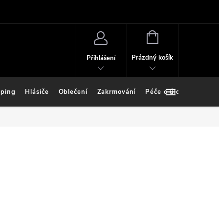
NÁKUPNÍ
KOŠÍK
Prázdný košík
Přihlášení
ping
Hlásiče
Oblečení
Zakrmování
Péče o úlovek
Stoj