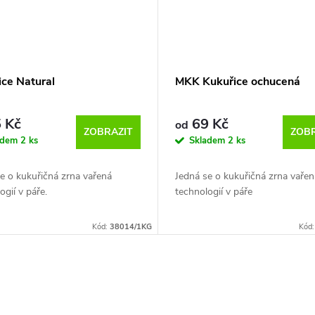
ice Natural
MKK Kukuřice ochucená
 Kč
69 Kč
od
ZOBRAZIT
ZOBR
adem
2 ks
Skladem
2 ks
e o kukuřičná zrna vařená
Jedná se o kukuřičná zrna vařen
ogií v páře.
technologií v páře
Kód:
38014/1KG
Kód