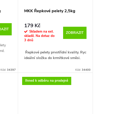
nčí.
vant a
g
MKK Řepkové pelety 2,5kg
Nakyslá
179 Kč
AZIT
Skladem na ext.
ZOBRAZIT
skladě. Na dotaz do
3 dnů
lety
né.
Řepkové pelety prvotřídní kvality. Rychlorozpustné. po
ideální složka do krmítkové směsi.
Kód:
34397
Kód:
34400
Ihned k odběru na prodejně