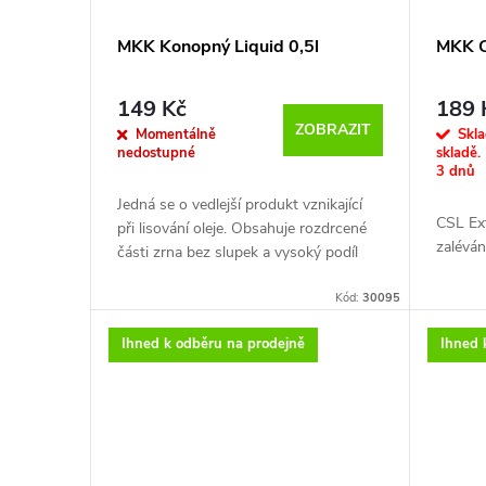
Tato kyselina slouží jako konzervant a
zároveň jako atraktor pro ryby. Nakyslá
MKK Konopný Liquid 0,5l
MKK C
chuť není na škodu!!!
Po vhození do vody vytváří pro ryby
149 Kč
189 
neodolatelný mrak jemných částic!!!
ZOBRAZIT
Momentálně
Skla
nedostupné
skladě.
3 dnů
Jedná se o vedlejší produkt vznikající
POPIS
CSL Ext
při lisování oleje. Obsahuje rozdrcené
zaléván
části zrna bez slupek a vysoký podíl
oleje.
Kód:
30095
Konopí seté (cannabis sativa):
složení: kukuřice, řepka, pšenice
Ihned k odběru na prodejně
Ihned 
Ze všech rostlin má konopí nejvyšší
obsah esenciálních mastných
kyselin. Mimořádně vysoký obsah
edestinu a výskyt určitých bílkovin jako
albumin, protože konopné semeno
obsahuje veškeré esenciální