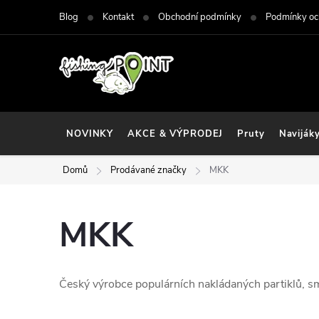
Přejít
Blog
Kontakt
Obchodní podmínky
Podmínky oc
na
obsah
NOVINKY
AKCE & VÝPRODEJ
Pruty
Naviják
Domů
Prodávané značky
MKK
MKK
Český výrobce populárních nakládaných partiklů, sm