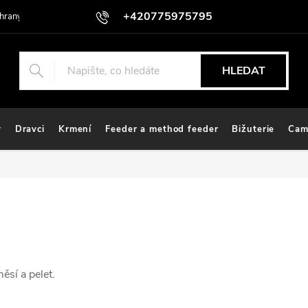
+420775975795
hrany osobních údajů
HLEDAT
y
Dravci
Krmení
Feeder a method feeder
Bižuterie
Cam
ěsí a pelet.