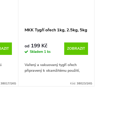
MKK Tygří ořech 1kg, 2.5kg, 5kg
199 Kč
od
AZIT
ZOBRAZIT
Skladem
1 ks
á
Vařený a vakuovaný tygří ořech
připravený k okamžitému použití,
Tento tygří ořech pochází ze
:
38017/1KG
Kód:
38023/1KG
Španělska, má opravdu vysokou
kvalitu i výhodnou cenu. Skvěle se
hodí jako doplněk krmných směsí v
jakémkoli ročním období.