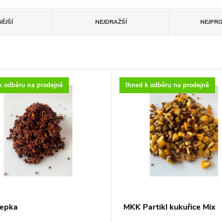
ĚJŠÍ
NEJDRAŽŠÍ
NEJPR
k odběru na prodejně
Ihned k odběru na prodejně
epka
MKK Partikl kukuřice Mix