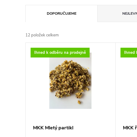
Ř
DOPORUČUJEME
NEJLEVN
a
12
položek celkem
z
V
Ihned k odběru na prodejně
Ihned 
e
ý
n
p
í
i
p
s
r
p
MKK Mletý partikl
MKK ř
o