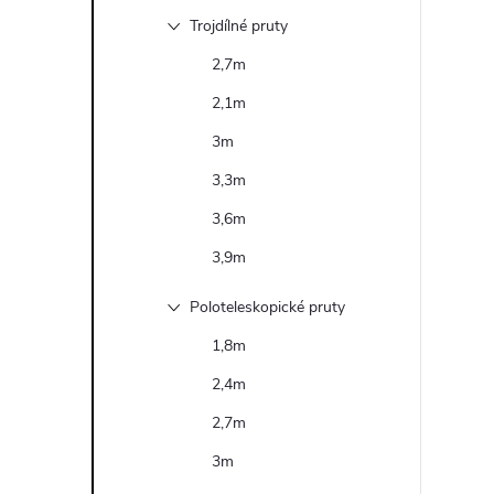
e
Trojdílné pruty
2,7m
l
2,1m
3m
3,3m
3,6m
3,9m
Poloteleskopické pruty
1,8m
2,4m
2,7m
3m