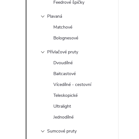
Feedrové špičky
Plavaná
Matchové
Bolognesové
Přívlačové pruty
Dvoudílné
Baitcastové
Vícedílné - cestovní
Teleskopické
Ultralight
Jednodílné
Sumcové pruty