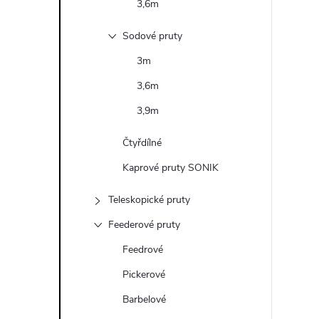
3,6m
Sodové pruty
3m
3,6m
3,9m
Čtyřdílné
Kaprové pruty SONIK
Teleskopické pruty
Feederové pruty
Feedrové
Pickerové
Barbelové