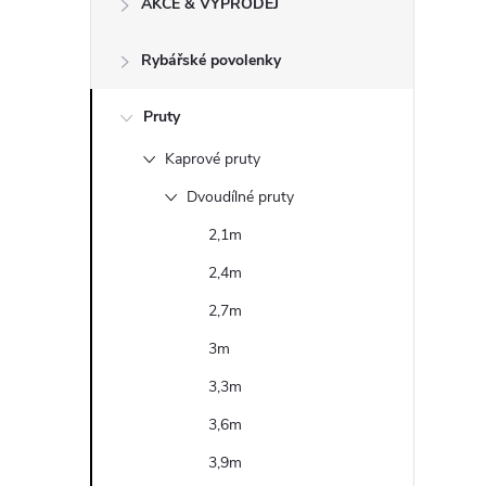
AKCE & VÝPRODEJ
t
Rybářské povolenky
r
a
Pruty
Kaprové pruty
n
Dvoudílné pruty
n
2,1m
2,4m
í
2,7m
p
3m
3,3m
a
3,6m
n
3,9m