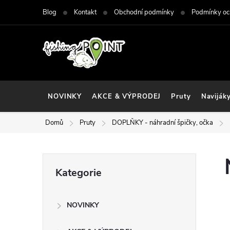
Přejít
Blog
Kontakt
Obchodní podmínky
Podmínky oc
na
obsah
NOVINKY
AKCE & VÝPRODEJ
Pruty
Naviják
Domů
Pruty
DOPLŇKY - náhradní špičky, očka
P
Přeskočit
Kategorie
kategorie
o
NOVINKY
s