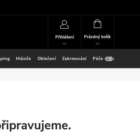
NÁKUPNÍ
KOŠÍK
Prázdný košík
Přihlášení
ping
Hlásiče
Oblečení
Zakrmování
Péče o úlovek
Stoj
připravujeme.