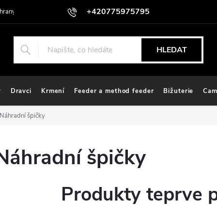
+420775975795
hrany osobních údajů
HLEDAT
y
Dravci
Krmení
Feeder a method feeder
Bižuterie
Cam
Náhradní špičky
Náhradní špičky
Produkty teprve 