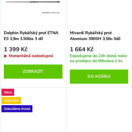
t
t
ů
ů
Delphin Rybářský prut ETNA
Mivardi Rybářský prut
E3 3,9m 3.50lbs 3 díl
Atomium 390SH 3,5lb-3díl
1 399 Kč
1 664 Kč
Momentálně nedostupné
Expedujeme do 24h domů nebo
na prodejnu do Mikulova
1 ks
ZOBRAZIT
DO KOŠÍKU
Akce
Výprodej
Odesíláme ihned