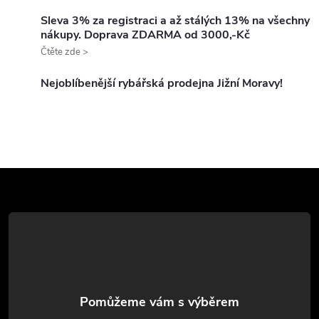
d
Sleva 3% za registraci a až stálých 13% na všechny
nákupy. Doprava ZDARMA od 3000,-Kč
a
Čtěte zde >
c
Nejoblíbenější rybářská prodejna Jižní Moravy!
í
p
r
Z
v
k
á
y
p
v
a
ý