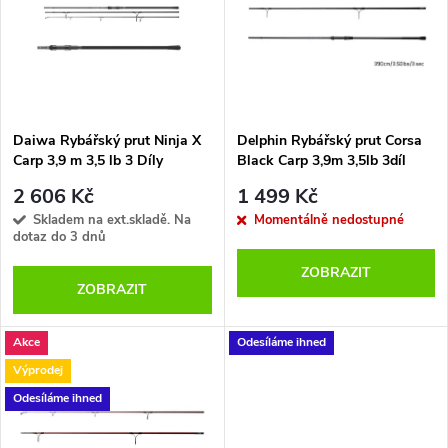
e
p
Abecedně
n
i
í
s
p
Daiwa Rybářský prut Ninja X
Delphin Rybářský prut Corsa
Carp 3,9 m 3,5 lb 3 Díly
Black Carp 3,9m 3,5lb 3díl
p
r
2 606 Kč
1 499 Kč
r
Skladem na ext.skladě. Na
Momentálně nedostupné
dotaz do 3 dnů
o
o
ZOBRAZIT
ZOBRAZIT
d
d
u
Akce
Odesíláme ihned
u
Výprodej
k
Odesíláme ihned
k