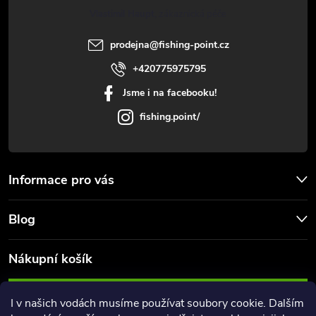
t
p
Vlastimil Haupt
i
í
prodejna
@
fishing-point.cz
s
+420775975795
u
Jsme i na facebooku!
fishing.point/
Informace pro vás
Blog
Nákupní košík
0
KS /
0 KČ
I v našich vodách musíme používat soubory cookie. Dalším