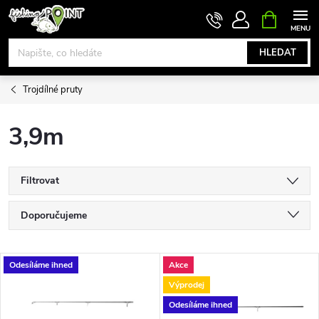
Přejít
NÁKUPNÍ
KOŠÍK
na
obsah
HLEDAT
Trojdílné pruty
3,9m
Filtrovat
Ř
Doporučujeme
a
Nejlevnější
V
Odesíláme ihned
Akce
Nejdražší
z
Výprodej
ý
Nejprodávanější
Odesíláme ihned