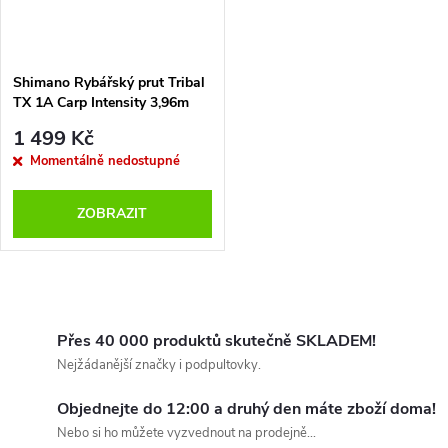
Shimano Rybářský prut Tribal
TX 1A Carp Intensity 3,96m
3,5lb 3dílný
1 499 Kč
Momentálně nedostupné
ZOBRAZIT
O
v
Přes 40 000 produktů skutečně SKLADEM!
Nejžádanější značky i podpultovky.
l
Objednejte do 12:00 a druhý den máte zboží doma!
á
Nebo si ho můžete vyzvednout na prodejně...