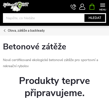
Přejít
NÁKUPNÍ
KOŠÍK
na
obsah
HLEDAT
Olova, zátěže a backleady
Betonové zátěže
Nové certifikované ekologické betonové zátěže pro sportovní a
rekreační rybolov
Produkty teprve
připravujeme.