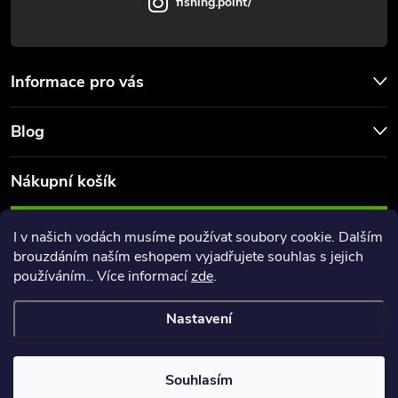
fishing.point/
Informace pro vás
Blog
Nákupní košík
0
KS /
0 KČ
I v našich vodách musíme používat soubory cookie. Dalším
brouzdáním naším eshopem vyjadřujete souhlas s jejich
používáním.. Více informací
zde
.
Nastavení
Copyright 2026
FishingPoint
. Všechna práva vyhrazena.
Souhlasím
Vytvořil Shoptet