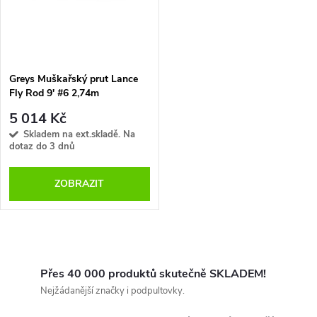
t
t
ů
ů
Greys Muškařský prut Lance
Fly Rod 9' #6 2,74m
5 014 Kč
Skladem na ext.skladě. Na
dotaz do 3 dnů
ZOBRAZIT
O
v
Přes 40 000 produktů skutečně SKLADEM!
Nejžádanější značky i podpultovky.
l