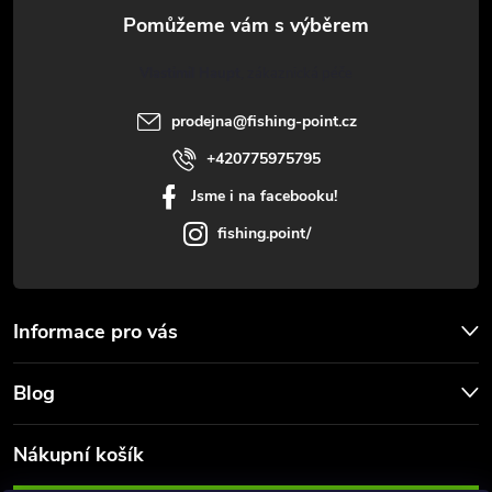
a
ý
t
p
Vlastimil Haupt
i
í
prodejna
@
fishing-point.cz
s
+420775975795
u
Jsme i na facebooku!
fishing.point/
Informace pro vás
Blog
Nákupní košík