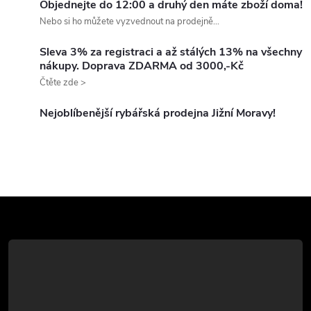
Objednejte do 12:00 a druhý den máte zboží doma!
á
Nebo si ho můžete vyzvednout na prodejně...
d
Sleva 3% za registraci a až stálých 13% na všechny
nákupy. Doprava ZDARMA od 3000,-Kč
a
Čtěte zde >
c
Nejoblíbenější rybářská prodejna Jižní Moravy!
í
p
r
Z
v
k
á
y
p
v