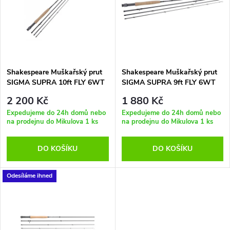
e
p
Abecedně
n
i
í
s
p
Shakespeare Muškařský prut
Shakespeare Muškařský prut
SIGMA SUPRA 10ft FLY 6WT
SIGMA SUPRA 9ft FLY 6WT
p
r
2 200 Kč
1 880 Kč
r
Expedujeme do 24h domů nebo
Expedujeme do 24h domů nebo
na prodejnu do Mikulova
1 ks
na prodejnu do Mikulova
1 ks
o
o
DO KOŠÍKU
DO KOŠÍKU
d
d
u
Odesíláme ihned
u
k
k