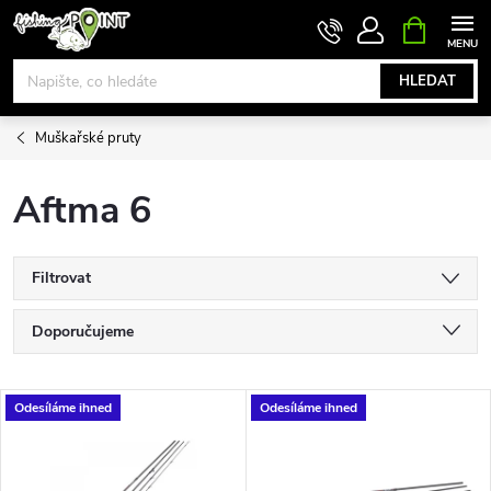
Přejít
NÁKUPNÍ
KOŠÍK
na
obsah
HLEDAT
Muškařské pruty
Aftma 6
Filtrovat
Ř
Doporučujeme
a
Nejlevnější
V
Odesíláme ihned
Odesíláme ihned
Nejdražší
z
ý
Nejprodávanější