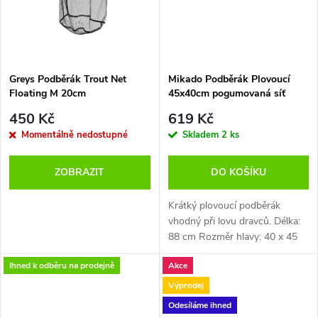
t
t
ů
ů
Greys Podběrák Trout Net
Mikado Podběrák Plovoucí
Floating M 20cm
45x40cm pogumovaná síť
450 Kč
619 Kč
Momentálně nedostupné
Skladem
2 ks
ZOBRAZIT
DO KOŠÍKU
Krátký plovoucí podběrák
vhodný při lovu dravců. Délka:
88 cm Rozměr hlavy: 40 x 45
cm.
Ihned k odběru na prodejně
Akce
Výprodej
Odesíláme ihned