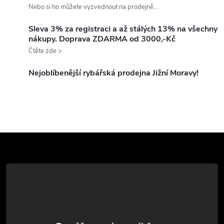
o
Nebo si ho můžete vyzvednout na prodejně...
í
v
á
Sleva 3% za registraci a až stálých 13% na všechny
p
nákupy. Doprava ZDARMA od 3000,-Kč
n
Čtěte zde >
r
í
v
Nejoblíbenější rybářská prodejna Jižní Moravy!
k
y
v
Z
ý
á
p
p
i
a
s