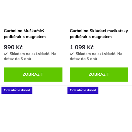
Garbolino Muškařský
Garbolino Skládací muškařský
podběrák s magnetem
podběrák s magnetem
Magirus+Aimant 34x42
Magirus+Aimant 34x42
990 Kč
1 099 Kč
Skladem na ext.skladě. Na
Skladem na ext.skladě. Na
dotaz do 3 dnů
dotaz do 3 dnů
ZOBRAZIT
ZOBRAZIT
Odesíláme ihned
Odesíláme ihned