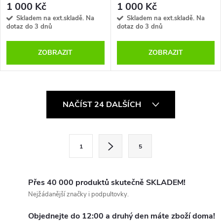
1 000 Kč
1 000 Kč
Skladem na ext.skladě. Na
Skladem na ext.skladě. Na
dotaz do 3 dnů
dotaz do 3 dnů
ZOBRAZIT
ZOBRAZIT
O
NAČÍST 24 DALŠÍCH
v
l
S
1
5
t
á
r
d
á
Přes 40 000 produktů skutečně SKLADEM!
a
n
Nejžádanější značky i podpultovky.
k
c
Objednejte do 12:00 a druhý den máte zboží doma!