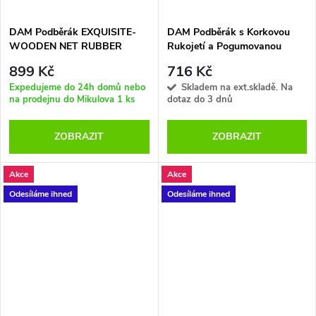
DAM Podběrák EXQUISITE-
DAM Podběrák s Korkovou
WOODEN NET RUBBER
Rukojetí a Pogumovanou
MESH 60x40x80 cm
Síťkou WATKESCHER MIT
899 Kč
716 Kč
KORKGRIFF 60X28CM
Expedujeme do 24h domů nebo
Skladem na ext.skladě. Na
GUMMIERT
na prodejnu do Mikulova
1 ks
dotaz do 3 dnů
ZOBRAZIT
ZOBRAZIT
Akce
Akce
Odesíláme ihned
Odesíláme ihned