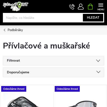
Přejít
NÁKUPNÍ
KOŠÍK
na
obsah
HLEDAT
Podběráky
Přívlačové a muškařské
Filtrovat
Ř
Doporučujeme
a
Nejlevnější
V
Odesíláme ihned
Odesíláme ihned
Nejdražší
z
ý
Nejprodávanější