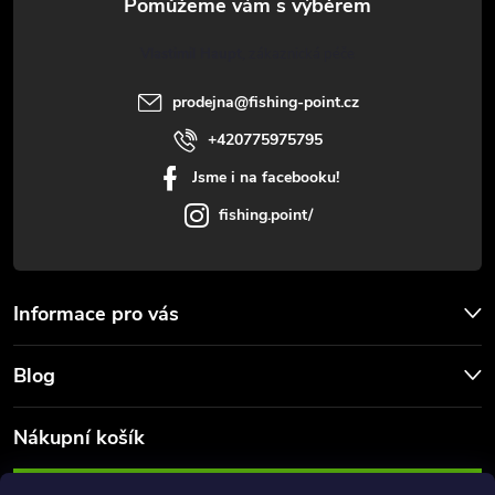
u
t
Vlastimil Haupt
í
prodejna
@
fishing-point.cz
+420775975795
Jsme i na facebooku!
fishing.point/
Informace pro vás
Blog
Nákupní košík
0
KS /
0 KČ