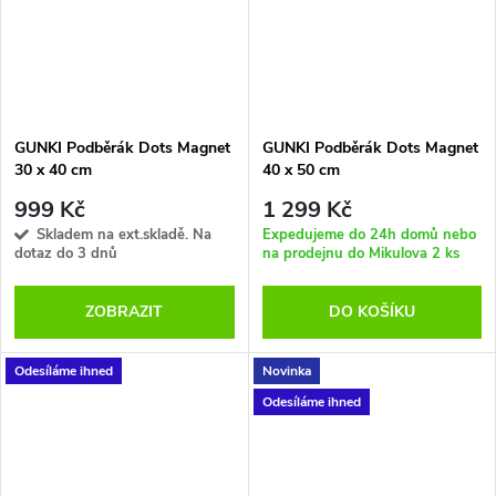
GUNKI Podběrák Dots Magnet
GUNKI Podběrák Dots Magnet
30 x 40 cm
40 x 50 cm
999 Kč
1 299 Kč
Skladem na ext.skladě. Na
Expedujeme do 24h domů nebo
dotaz do 3 dnů
na prodejnu do Mikulova
2 ks
ZOBRAZIT
DO KOŠÍKU
Odesíláme ihned
Novinka
Odesíláme ihned