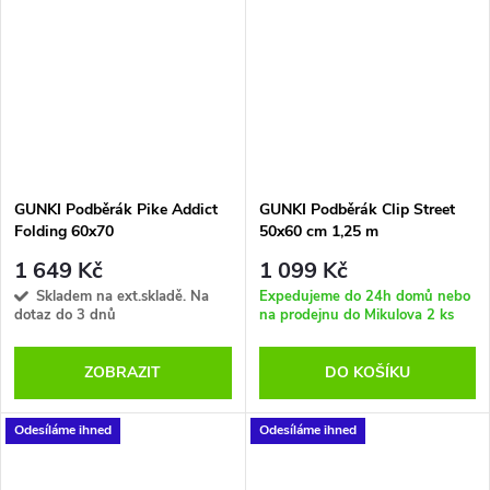
očekávání. Černá pogumovaná
síťka je osazena v pevném
hliníkovém rámu. Pogumovaná
síťka s velkou životností velmi
rychle schne a nepohlcuje
zápach. Po uvolnění pojistného
klipu je možné podběrákovou
hlavu sklopit a rukojeť zasunout
dovnitř, čímž docílíte velmi
GUNKI Podběrák Pike Addict
GUNKI Podběrák Clip Street
kompaktních přepravních
Folding 60x70
50x60 cm 1,25 m
rozměrů. Podběrák je vhodný
pro lov velkých kaprů, ale stejně
1 649 Kč
1 099 Kč
tak i dravců ze břehu i ze člunu.
Skladem na ext.skladě. Na
Expedujeme do 24h domů nebo
dotaz do 3 dnů
na prodejnu do Mikulova
2 ks
ZOBRAZIT
DO KOŠÍKU
Odesíláme ihned
Odesíláme ihned