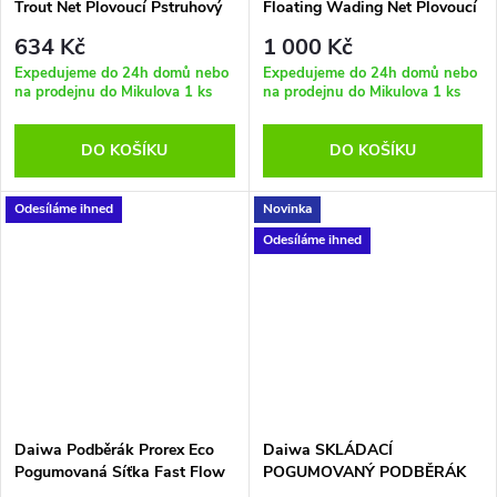
Trout Net Plovoucí Pstruhový
Floating Wading Net Plovoucí
55x45 cm
55x45 cm
634 Kč
1 000 Kč
Expedujeme do 24h domů nebo
Expedujeme do 24h domů nebo
na prodejnu do Mikulova
1 ks
na prodejnu do Mikulova
1 ks
DO KOŠÍKU
DO KOŠÍKU
Odesíláme ihned
Novinka
Odesíláme ihned
Daiwa Podběrák Prorex Eco
Daiwa SKLÁDACÍ
Pogumovaná Síťka Fast Flow
POGUMOVANÝ PODBĚRÁK
Boat Net 1,85 m 75x65 cm
PROREX 2,5m 60x50cm