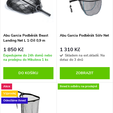
e
p
Abecedně
n
i
í
s
p
Abu Garcia Podběrák Beast
Abu Garcia Podběrák Sölv Net
Landing Net L 1-Díl 0,9 m
p
70x60 cm
r
1 850 Kč
1 310 Kč
r
Expedujeme do 24h domů nebo
Skladem na ext.skladě. Na
na prodejnu do Mikulova
1 ks
dotaz do 3 dnů
o
o
DO KOŠÍKU
ZOBRAZIT
d
d
u
Akce
Ihned k odběru na prodejně
u
Výprodej
k
Odesíláme ihned
k