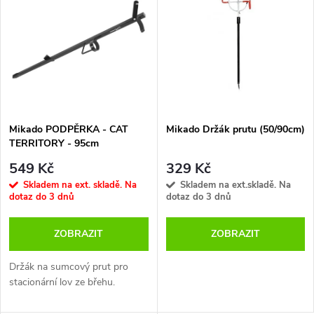
z
ý
Nejprodávanější
e
p
Abecedně
n
i
í
s
p
Mikado PODPĚRKA - CAT
Mikado Držák prutu (50/90cm)
TERRITORY - 95cm
p
r
549 Kč
329 Kč
r
Skladem na ext. skladě. Na
Skladem na ext.skladě. Na
dotaz do 3 dnů
dotaz do 3 dnů
o
o
ZOBRAZIT
ZOBRAZIT
d
d
Držák na sumcový prut pro
u
stacionární lov ze břehu.
u