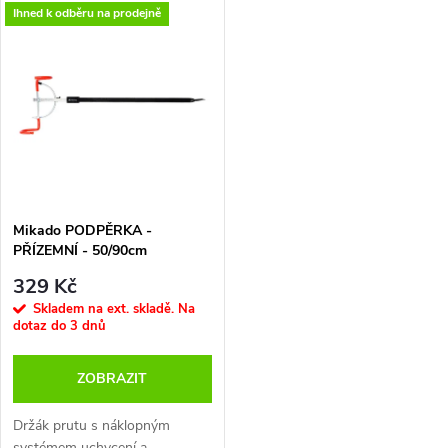
k
k
Ihned k odběru na prodejně
t
t
ů
ů
Mikado PODPĚRKA -
PŘÍZEMNÍ - 50/90cm
329 Kč
Skladem na ext. skladě. Na
dotaz do 3 dnů
ZOBRAZIT
Držák prutu s náklopným
systémem uchycení a