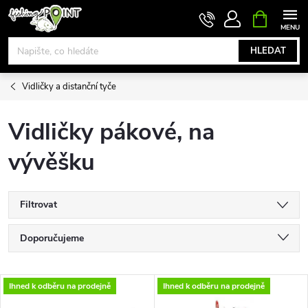
Přejít
NÁKUPNÍ
KOŠÍK
na
obsah
HLEDAT
Vidličky a distanční tyče
Vidličky pákové, na
vývěšku
Filtrovat
Ř
Doporučujeme
a
Nejlevnější
V
Ihned k odběru na prodejně
Ihned k odběru na prodejně
Nejdražší