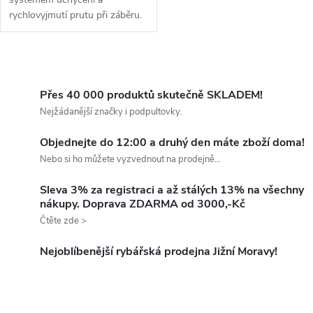
rychlovyjmutí prutu při záběru.
O
v
Přes 40 000 produktů skutečně SKLADEM!
Nejžádanější značky i podpultovky.
l
Objednejte do 12:00 a druhý den máte zboží doma!
á
Nebo si ho můžete vyzvednout na prodejně...
d
Sleva 3% za registraci a až stálých 13% na všechny
nákupy. Doprava ZDARMA od 3000,-Kč
a
Čtěte zde >
c
Nejoblíbenější rybářská prodejna Jižní Moravy!
í
p