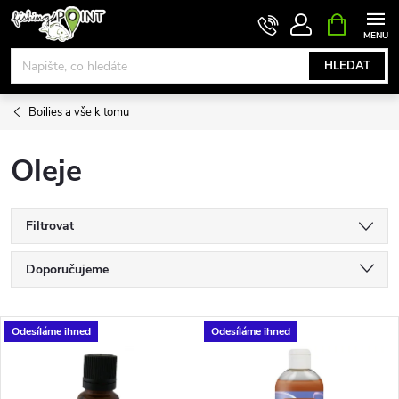
Přejít
NÁKUPNÍ
KOŠÍK
na
obsah
HLEDAT
Boilies a vše k tomu
Oleje
Filtrovat
Ř
Doporučujeme
a
Nejlevnější
V
Odesíláme ihned
Odesíláme ihned
Nejdražší
z
ý
Nejprodávanější