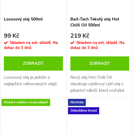
Lososový olej 500ml
Bait-Tech Tekutý olej Hot
Chilli Oil 500ml
99 Kč
219 Kč
Skladem na ext. skladě. Na
Skladem na ext. skladě. Na
dotaz do 3 dnů
dotaz do 3 dnů
ZOBRAZIT
ZOBRAZIT
Lososový olej je jedním z
Nový olej Hot Chilli Oil
nejlepších rafinovaných olejů.
obsahuje vyběrový rybí olej s
pikantní náloží, která rozhýbá
chuťové buňky každého kapra.
Ihned k odběru na prodejně
Novinka
Odesíláme ihned