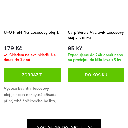
UFO FISHING Lososový olej 1l
Carp Servis Václavík Lososový
olej - 500 ml
179 Kč
95 Kč
Skladem na ext. skladě. Na
Expedujeme do 24h domů nebo
dotaz do 3 dnů
na prodejnu do Mikulova
>5 ks
ZOBRAZIT
DO KOŠÍKU
Vysoce kvalitní lososový
olej
je nejen nezbytná přísada
při výrobě špičkového boilies,
ale také jako
výtečný doplněk
stravy pro psy a kočky.
O
NAČÍST 16 DALŠÍCH