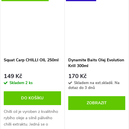
antioxidanty proti žluknutí.
Doporučujeme použít nejen při
výrobě boilies, ale pro
zatraktivnění návnad.
Dávkování 20 – 30 ml na 1kg.
Squat Carp CHILLI OIL 250ml
Dynamite Baits Olej Evolution
Krill 300ml
149 Kč
170 Kč
Skladem
2 ks
Skladem na ext.skladě. Na
dotaz do 3 dnů
DO KOŠÍKU
ZOBRAZIT
Chilli oil je vyroben z kvalitního
rybího oleje a silně pálivého
chilli extraktu. Jedná se o