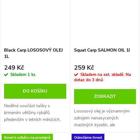
bílkoviny a širokou škálu
vitamínů a minerálů, včetně
vitaminů A a D, fosfor, hořčík,
selen a jód. Lososový olej je
vynikajícím zdrojem Omega 3
mastných kyselin EPA (kyselina
eikosapentaenová) a DHA
Black Carp LOSOSOVÝ OLEJ
Squat Carp SALMON OIL 1l
(kyselina dokosahexaenová).
1L
Je výborným atraktorem s
249 Kč
259 Kč
vysokou energetickou
Skladem
1 ks
Skladem na ext. skladě. Na
hodnotou.
dotaz do 3 dnů
DO KOŠÍKU
ZOBRAZIT
Nedílná součást tašky s
Lososový olej je významným
krmením většiny rybářů
zdrojem nenasycených
především v letních měsících.
mastných kyselin, ale
samozřejmě také výborný
Ihned k odběru na prodejně
Odesíláme ihned
atraktor. Obsahuje přírodní