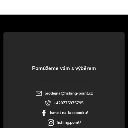
y
v
Z
ý
á
p
p
i
a
s
u
t
Vlastimil Haupt
í
prodejna
@
fishing-point.cz
+420775975795
Jsme i na facebooku!
fishing.point/