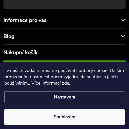
Informace pro vás
Blog
Nákupní košík
0
KS /
0 KČ
I v našich vodách musíme používat soubory cookie. Dalším
brouzdáním naším eshopem vyjadřujete souhlas s jejich
používáním.. Více informací
zde
.
Nastavení
Copyright 2026
FishingPoint
. Všechna práva vyhrazena.
Souhlasím
Vytvořil Shoptet