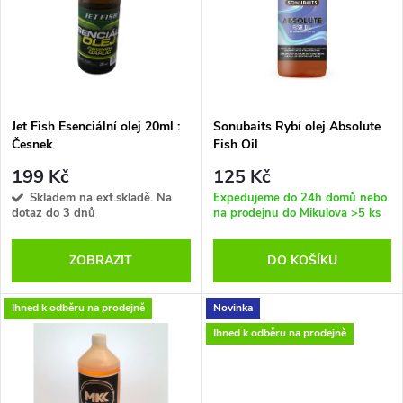
e
p
Abecedně
n
i
í
s
p
Jet Fish Esenciální olej 20ml :
Sonubaits Rybí olej Absolute
Česnek
Fish Oil
p
r
199 Kč
125 Kč
r
Skladem na ext.skladě. Na
Expedujeme do 24h domů nebo
dotaz do 3 dnů
na prodejnu do Mikulova
>5 ks
o
o
ZOBRAZIT
DO KOŠÍKU
d
d
u
Ihned k odběru na prodejně
Novinka
u
Ihned k odběru na prodejně
k
k