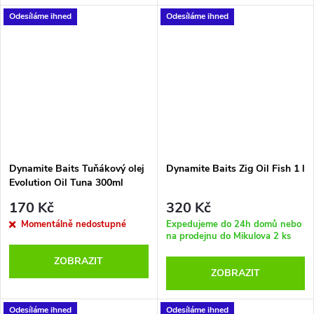
významný zdroj nenasycených
Odesíláme ihned
Odesíláme ihned
mastných kyselin, ale
samozřejmě také výborný
atraktor s pronikavou chutí a
vůní. Doporučujeme použít
nejen při výrobě boilies, ale i pro
zatraktivnění návnad.
Dávkování 20 – 30 ml na 1kg.
Dynamite Baits Tuňákový olej
Dynamite Baits Zig Oil Fish 1 l
Evolution Oil Tuna 300ml
170 Kč
320 Kč
Momentálně nedostupné
Expedujeme do 24h domů nebo
na prodejnu do Mikulova
2 ks
ZOBRAZIT
ZOBRAZIT
Odesíláme ihned
Odesíláme ihned