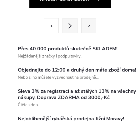
v
l
S
1
2
t
á
r
d
á
Přes 40 000 produktů skutečně SKLADEM!
a
n
Nejžádanější značky i podpultovky.
k
c
Objednejte do 12:00 a druhý den máte zboží doma!
o
Nebo si ho můžete vyzvednout na prodejně...
í
v
á
Sleva 3% za registraci a až stálých 13% na všechny
p
nákupy. Doprava ZDARMA od 3000,-Kč
n
Čtěte zde >
r
í
v
Nejoblíbenější rybářská prodejna Jižní Moravy!
k