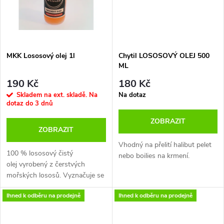
t
t
ů
ů
MKK Lososový olej 1l
Chytil LOSOSOVÝ OLEJ 500
ML
190 Kč
180 Kč
Skladem na ext. skladě. Na
Na dotaz
dotaz do 3 dnů
ZOBRAZIT
ZOBRAZIT
Vhodný na přelití halibut pelet
100 % lososový čistý
nebo boilies na krmení.
olej vyrobený z čerstvých
mořských lososů. Vyznačuje se
extrémní svěžestí a má velmi
Ihned k odběru na prodejně
Ihned k odběru na prodejně
vysokou čistotu. Norský losos
má vynikající nutriční hodnoty,
které poskytují vysoce kvalitní