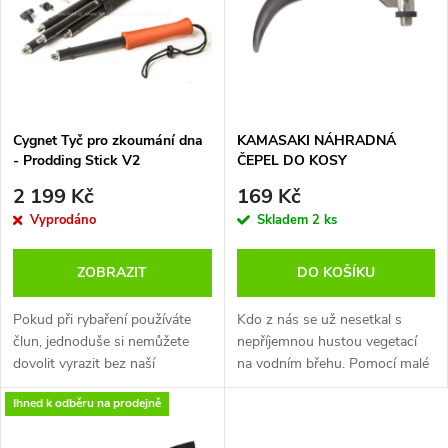
e
p
Abecedně
n
i
í
s
p
Cygnet Tyč pro zkoumání dna
KAMASAKI NÁHRADNÁ
- Prodding Stick V2
ČEPEL DO KOSY
p
r
2 199 Kč
169 Kč
r
Vyprodáno
Skladem
2 ks
o
o
ZOBRAZIT
DO KOŠÍKU
d
d
Pokud při rybaření používáte
Kdo z nás se už nesetkal s
u
člun, jednoduše si nemůžete
nepříjemnou hustou vegetací
dovolit vyrazit bez naší
na vodním břehu. Pomocí malé
u
Prodding Stick. Jednotlivé části
hlavice na sekání od
k
Ihned k odběru na prodejně
se do sebe snadno přišroubují a
společnosti Kamasaki se
k
dobře viditelnými značkami
dokážeme v okamžiku zbavit