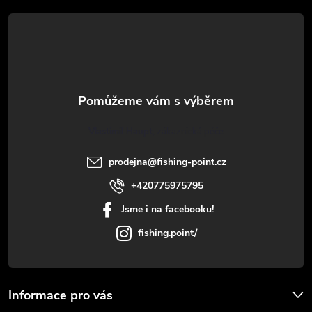
k
á
y
p
v
a
ý
t
p
Vlastimil Haupt
i
í
prodejna
@
fishing-point.cz
s
+420775975795
u
Jsme i na facebooku!
fishing.point/
Informace pro vás