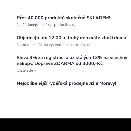
kontrolu hloubky lovu, zatímco
O
2 další hroty umožňují kontrolu
struktury dna. Dodávaná v
v
Přes 40 000 produktů skutečně SKLADEM!
transportním pouzdře.
Nejžádanější značky i podpultovky.
l
Objednejte do 12:00 a druhý den máte zboží doma!
á
Nebo si ho můžete vyzvednout na prodejně...
d
Sleva 3% za registraci a až stálých 13% na všechny
nákupy. Doprava ZDARMA od 3000,-Kč
a
Čtěte zde >
c
Nejoblíbenější rybářská prodejna Jižní Moravy!
í
p
r
Z
v