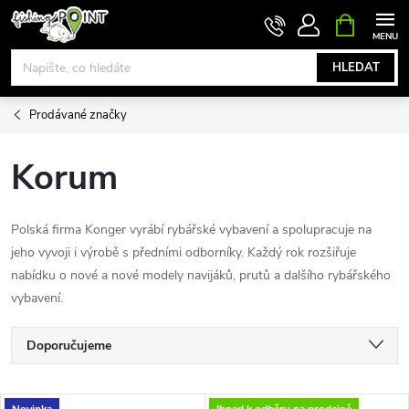
Přejít
NÁKUPNÍ
KOŠÍK
na
obsah
HLEDAT
Prodávané značky
Korum
Polská firma Konger vyrábí rybářské vybavení a spolupracuje na
jeho vyvoji i výrobě s předními odborníky. Každý rok rozšiřuje
nabídku o nové a nové modely navijáků, prutů a dalšího rybářského
vybavení.
Ř
Doporučujeme
a
Nejlevnější
Novinka
Ihned k odběru na prodejně