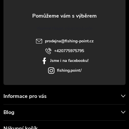
v
Dostupné ve velikostech 6, 8,
a
10, 12, 14
k
t
y
Vlastimil Haupt
í
v
prodejna
@
fishing-point.cz
+420775975795
ý
Jsme i na facebooku!
p
fishing.point/
i
s
Informace pro vás
u
Blog
Nákupní košík