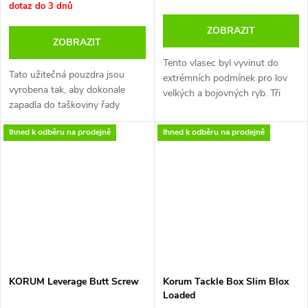
dotaz do 3 dnů
ZOBRAZIT
ZOBRAZIT
Tento vlasec byl vyvinut do
Tato užitečná pouzdra jsou
extrémních podmínek pro lov
vyrobena tak, aby dokonale
velkých a bojovných ryb. Tři
zapadla do taškoviny řady
průměry.
Korum.
Ihned k odběru na prodejně
Ihned k odběru na prodejně
Lze je použít na zátěže, krmítka,
koncové montáže, vlasce a
libovolný počet doplňků, které
si můžete vzít s sebou na břeh.
Díky průhledným víkům
Gunsmoke je snadno vidět, co
je uvnitř.
Vyrobeno z odolného materiálu
EVA, který zajišťuje pevnost a
dlouhou životnost.
KORUM Leverage Butt Screw
Korum Tackle Box Slim Blox
K dispozici v objemu:
Loaded
-1,5 l - 15 x 11,5 x 8,5 cm