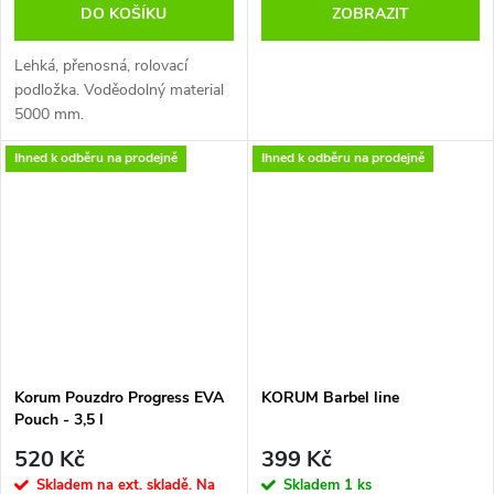
DO KOŠÍKU
ZOBRAZIT
jehlové ložisko
Převodový poměr 5,1:1
Lehká, přenosná, rolovací
Kapacita vlasce 0,30 mm/200 m
podložka. Voděodolný material
Maximální odpor 8 kg
5000 mm.
Hmotnost 380 g
Obsahuje D poutka pro
Ihned k odběru na prodejně
Ihned k odběru na prodejně
připevnění k taškám a batohům
Korum během přepravy.
Rychleschnoucí materiál.
Rozměry 95 cm x 50 cm.
Korum Pouzdro Progress EVA
KORUM Barbel line
Pouch - 3,5 l
520 Kč
399 Kč
Skladem na ext. skladě. Na
Skladem
1 ks