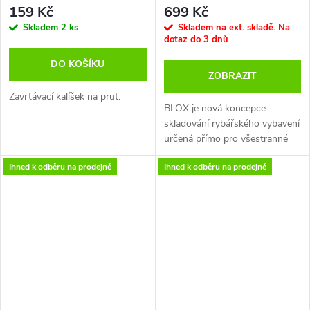
-3,5 l 25 x 16 x 9,5 cm.
159 Kč
699 Kč
Skladem
2 ks
Skladem na ext. skladě. Na
dotaz do 3 dnů
DO KOŠÍKU
ZOBRAZIT
Zavrtávací kalíšek na prut.
BLOX je nová koncepce
skladování rybářského vybavení
určená přímo pro všestranné
rybáře. Je navržena tak, abyste
Ihned k odběru na prodejně
Ihned k odběru na prodejně
na jednom přehledném místě
uložili vše, co potřebujete.
Model Slim má centrální
pracovní plochu a více
vestavěných přihrádek na
příslušenství. Všechny vaše
nástroje na nástrahy se úhledně
zacvaknou do víka. Ideální pro
rybáře, kteří si s sebou nosí
minimum výbavy, nebo jako