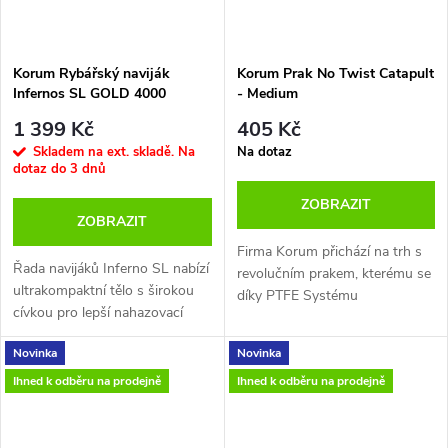
Jehly, vrtáček, vyháčkovač a
nůžky se úhledně zacvaknou na
své místo, zatímco hlavní box
Korum Rybářský naviják
Korum Prak No Twist Catapult
lze upravit pomocí přepážek
Infernos SL GOLD 4000
- Medium
tak, aby vyhovoval vašim
potřebám.
1 399 Kč
405 Kč
Ve víku jsou také umístěny dvě
Skladem na ext. skladě. Na
Na dotaz
mělké schránky RIG BLOX,
dotaz do 3 dnů
které uchovávají všechny vaše
ZOBRAZIT
hotové návazce v bezpečí před
ZOBRAZIT
povětrnostními vlivy.
Firma Korum přichází na trh s
Dodává se s teleskopickými
Řada navijáků Inferno SL nabízí
revolučním prakem, kterému se
nohami, které vám umožní mít
ultrakompaktní tělo s širokou
díky PTFE Systému
box v dosažitelné vzdálenosti
cívkou pro lepší nahazovací
nezamotává guma při
při lovu z křesla nebo vám
vlastnosti.
přistřelování návnad.
umožní udržet si dokonalý
Novinka
Novinka
pořádek při chytání z
Ihned k odběru na prodejně
Ihned k odběru na prodejně
přístřešku.
Dodává se s odolnou, pevnou
rukojetí pro přenášení, bočním