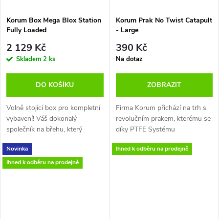
Korum Box Mega Blox Station
Korum Prak No Twist Catapult
Fully Loaded
- Large
2 129 Kč
390 Kč
Skladem
2 ks
Na dotaz
DO KOŠÍKU
ZOBRAZIT
Volně stojící box pro kompletní
Firma Korum přichází na trh s
vybavení! Váš dokonalý
revolučním prakem, kterému se
společník na břehu, který
díky PTFE Systému
uchová všechny vaše koncové
nezamotává guma při
Novinka
Ihned k odběru na prodejně
náčiní, nástroje a návazce v
přistřelování návnad.
jedné super pevné jednotce.
Ihned k odběru na prodejně
Velikost krabičky BLOX jsme
pečlivě přizpůsobili tak, aby se
do ní vešly nezbytné produkty,
jako jsou cívky vlasce, balíčky
háčků a další příslušenství.