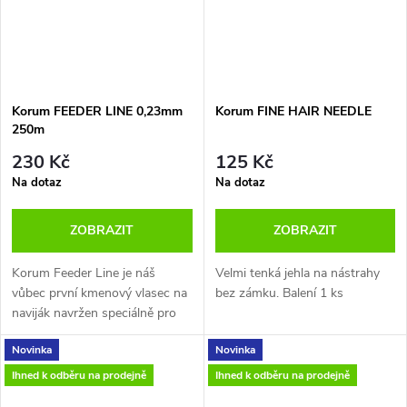
madlem, bezpečnými klipy a
těsněním.
Součástí balení je také
vestavěný metr pro vázání
návazců.
Velikost krabičky Šířka 36 x
Korum FEEDER LINE 0,23mm
Korum FINE HAIR NEEDLE
Délka26 x Výška 11,5 cm.
250m
Nohy: Výška 33-55 cm.
230 Kč
125 Kč
Obsahuje:
Na dotaz
Na dotaz
5 x Ti nástrahové jehly
ZOBRAZIT
ZOBRAZIT
1 x vyháčkovač. 1 x nůžky
1 x nůžky
Korum Feeder Line je náš
Velmi tenká jehla na nástrahy
2 x Slim Rig Blox
vůbec první kmenový vlasec na
bez zámku. Balení 1 ks
4 x hluboké přihrádky
naviják navržen speciálně pro
9 x dělené sekce (s možností
moderní rybolovné techniky s
přizpůsobení).
Novinka
Novinka
krmítkem.
1 x dlouhá úložná sekce.
Ihned k odběru na prodejně
Ihned k odběru na prodejně
4 x teleskopické nohy Power
Cam.