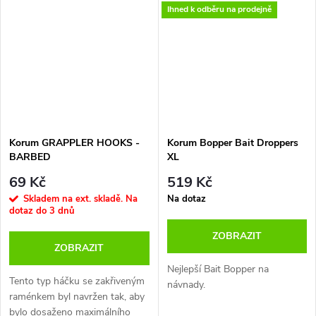
poskytují perfektní maskované
Ihned k odběru na prodejně
zase extrémně pevný, odolný a
návazce pro lov na boilies či
ostrý. Celý návazec je zakončen
pelety.
čirou nekonečnou zarážkou. Na
horní části je pevná smyčka,
pro snadnou výměnu návazce.
Korum GRAPPLER HOOKS -
Korum Bopper Bait Droppers
BARBED
XL
69 Kč
519 Kč
Skladem na ext. skladě. Na
Na dotaz
dotaz do 3 dnů
ZOBRAZIT
ZOBRAZIT
Nejlepší Bait Bopper na
Tento typ háčku se zakřiveným
návnady.
raménkem byl navržen tak, aby
bylo dosaženo maximálního