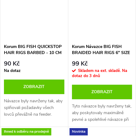
Korum BIG FISH QUICKSTOP
Korum Návazce BIG FISH
HAIR RIGS BARBED - 10 CM
BRAIDED HAIR RIGS 6" SIZE
8 BARBED
90 Kč
99 Kč
Na dotaz
Skladem na ext. skladě. Na
dotaz do 3 dnů
ZOBRAZIT
ZOBRAZIT
Návazce byly navrženy tak, aby
Tyto návazce byly navrženy tak,
splňovali požadavky všech
aby poskytovaly maximálně
lovců převážně na feeder.
pevné a spolehlivé návazce při
Průměry vlasců jsou
lovu větších ryb. Kvalitní šnůrka
dostatečné silné, nový háček
Ihned k odběru na prodejně
Novinka
Smokescreen a japonské háčky
Allrounder z Japonské oceli je