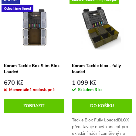
V
Nejdražší
z
Odesíláme ihned
ý
Nejprodávanější
e
p
Abecedně
n
i
í
s
p
Korum Tackle Box Slim Blox
Korum Tackle blox - fully
Loaded
loaded
p
r
670 Kč
1 099 Kč
r
Momentálně nedostupné
Skladem
3 ks
o
o
ZOBRAZIT
DO KOŠÍKU
d
d
Tackle Blox Fully LoadedBLOX
u
představuje nový koncept pro
ukládání náčiní zaměřený na