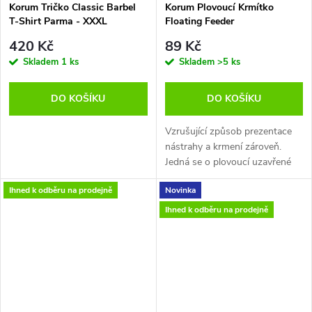
Korum Tričko Classic Barbel
Korum Plovoucí Krmítko
druhá krabička pro vaše
T-Shirt Parma - XXXL
Floating Feeder
rybářské vybavení. • Odolná
konstrukce• Kvalitní těsnění•
420 Kč
89 Kč
Nejorganizovanější krabička na
Skladem
1 ks
Skladem
>5 ks
rybářské vybavení• Kompletní s
x 5 Ti nástroji na nástrahy• 196
DO KOŠÍKU
DO KOŠÍKU
mm (D) x 250 (Š) x 55 mm (V)
Vzrušující způsob prezentace
nástrahy a krmení zároveň.
Jedná se o plovoucí uzavřené
krmítko, které vám umožní
Ihned k odběru na prodejně
Novinka
prezentovat volnou návnadu,
která padá bezprostředně nad
Ihned k odběru na prodejně
váš háček. Velké otvory pro
použití s živými nástrahami,
krmením , peletami, a chlebem.
Integrovaná 3g zátěž ho
stabilizuje při nahazování a
dokonale prezentuje nástrahu.