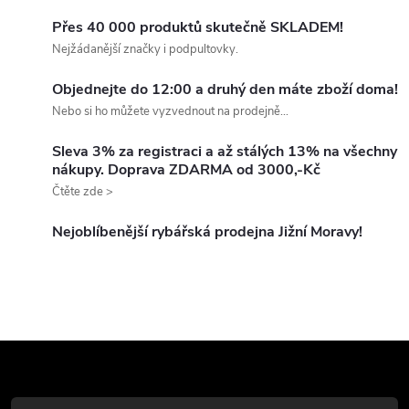
t
t
v
Přes 40 000 produktů skutečně SKLADEM!
ů
Nejžádanější značky i podpultovky.
ů
l
Objednejte do 12:00 a druhý den máte zboží doma!
á
Nebo si ho můžete vyzvednout na prodejně...
d
Sleva 3% za registraci a až stálých 13% na všechny
nákupy. Doprava ZDARMA od 3000,-Kč
a
Čtěte zde >
c
Nejoblíbenější rybářská prodejna Jižní Moravy!
í
p
r
Z
v
k
á