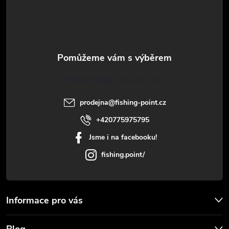
y
p
v
a
ý
t
p
Vlastimil Haupt
i
í
prodejna
@
fishing-point.cz
s
+420775975795
u
Jsme i na facebooku!
fishing.point/
Informace pro vás
Blog