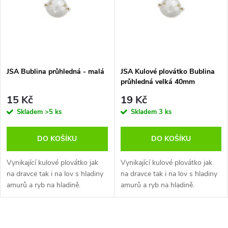
e
p
Abecedně
n
i
í
s
p
JSA Bublina průhledná - malá
JSA Kulové plovátko Bublina
průhledná velká 40mm
p
r
15 Kč
19 Kč
r
Skladem
>5 ks
Skladem
3 ks
o
o
DO KOŠÍKU
DO KOŠÍKU
d
d
Vynikající kulové plovátko jak
Vynikající kulové plovátko jak
u
na dravce tak i na lov s hladiny
na dravce tak i na lov s hladiny
amurů a ryb na hladině.
amurů a ryb na hladině.
u
k
k
O