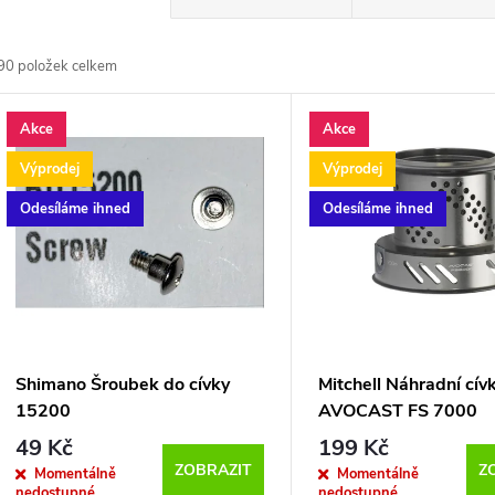
a
90
položek celkem
z
V
Akce
Akce
e
ý
Výprodej
Výprodej
n
Odesíláme ihned
Odesíláme ihned
p
p
s
r
p
Shimano Šroubek do cívky
Mitchell Náhradní cí
o
15200
AVOCAST FS 7000
r
49 Kč
199 Kč
d
ZOBRAZIT
Z
Momentálně
Momentálně
nedostupné
nedostupné