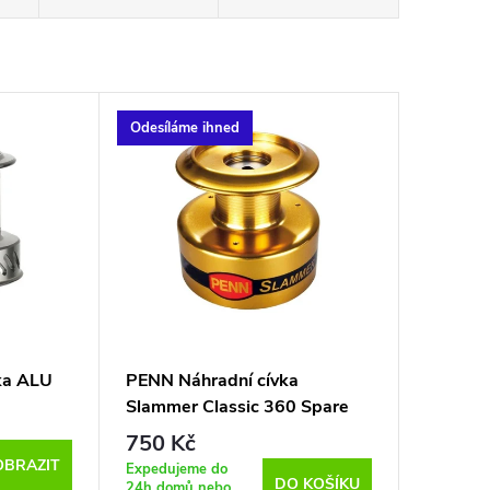
Odesíláme ihned
vka ALU
PENN Náhradní cívka
Slammer Classic 360 Spare
Spool
750 Kč
OBRAZIT
Expedujeme do
DO KOŠÍKU
24h domů nebo