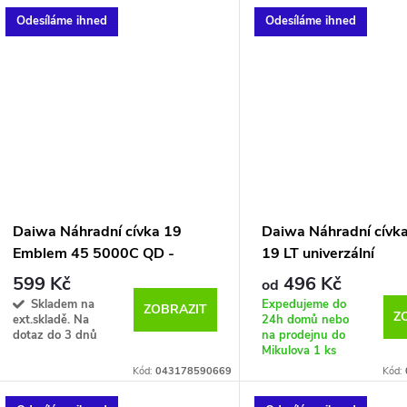
Odesíláme ihned
Odesíláme ihned
Daiwa Náhradní cívka 19
Daiwa Náhradní cívk
Emblem 45 5000C QD -
19 LT univerzální
300m - 0,35mm
599 Kč
496 Kč
od
Skladem na
Expedujeme do
ZOBRAZIT
Z
ext.skladě. Na
24h domů nebo
dotaz do 3 dnů
na prodejnu do
Mikulova
1 ks
Kód:
043178590669
Kód: