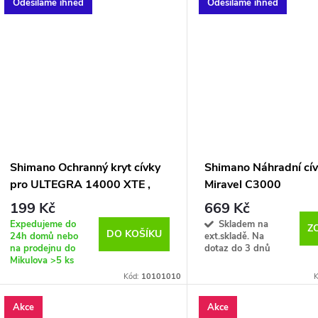
Odesíláme ihned
Odesíláme ihned
Shimano Ochranný kryt cívky
Shimano Náhradní cí
pro ULTEGRA 14000 XTE ,
Miravel C3000
XSE , XR XTE , XR XSE ,
199 Kč
669 Kč
SPEEDMASTER 14000 XTD
Expedujeme do
Skladem na
Z
DO KOŠÍKU
24h domů nebo
ext.skladě. Na
na prodejnu do
dotaz do 3 dnů
Mikulova
>5 ks
Kód:
10101010
K
Akce
Akce