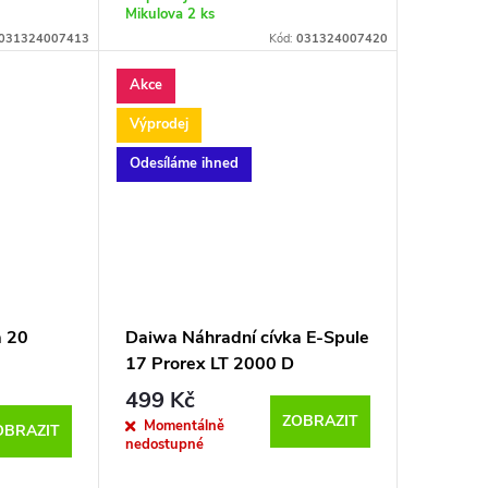
Mikulova
2 ks
031324007413
Kód:
031324007420
Akce
Výprodej
Odesíláme ihned
a 20
Daiwa Náhradní cívka E-Spule
17 Prorex LT 2000 D
499 Kč
ZOBRAZIT
Momentálně
OBRAZIT
nedostupné