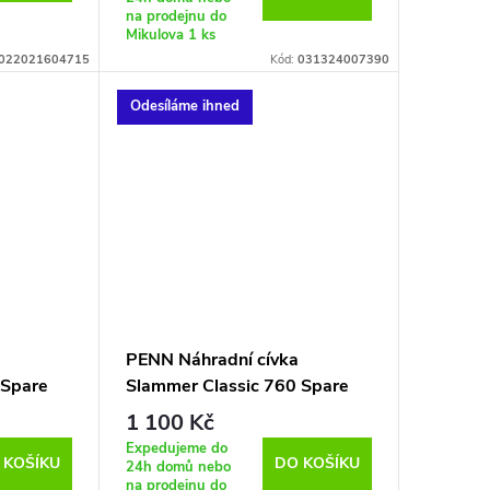
na prodejnu do
Mikulova
1 ks
022021604715
Kód:
031324007390
Odesíláme ihned
PENN Náhradní cívka
 Spare
Slammer Classic 760 Spare
Spool
1 100 Kč
Expedujeme do
 KOŠÍKU
DO KOŠÍKU
24h domů nebo
na prodejnu do