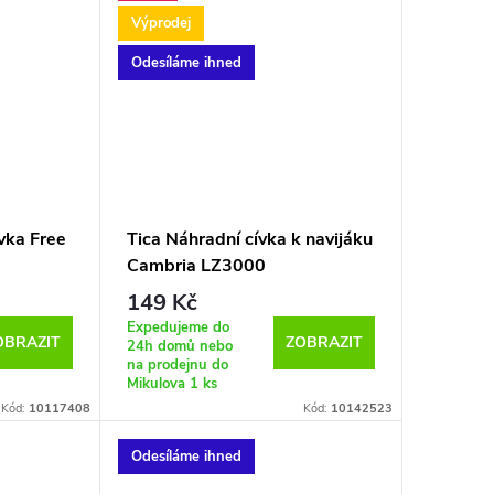
Výprodej
Odesíláme ihned
vka Free
Tica Náhradní cívka k navijáku
Cambria LZ3000
149 Kč
Expedujeme do
OBRAZIT
ZOBRAZIT
24h domů nebo
na prodejnu do
Mikulova
1 ks
Kód:
10117408
Kód:
10142523
Odesíláme ihned