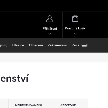
NÁKUPNÍ
KOŠÍK
Prázdný košík
Přihlášení
ping
Hlásiče
Oblečení
Zakrmování
Péče o úlovek
Stoj
šenství
NEJPRODÁVANĚJŠÍ
ABECEDNĚ