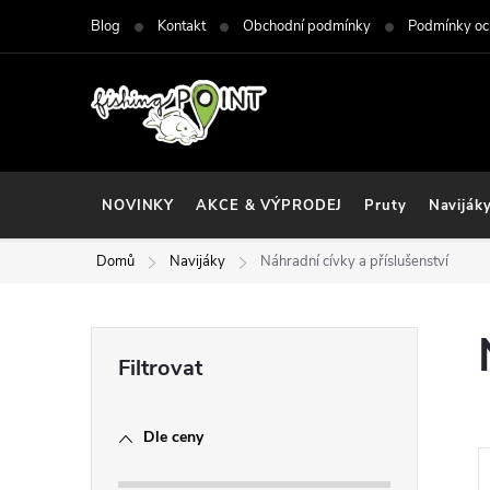
Přejít
Blog
Kontakt
Obchodní podmínky
Podmínky oc
na
obsah
NOVINKY
AKCE & VÝPRODEJ
Pruty
Naviják
Domů
Navijáky
Náhradní cívky a příslušenství
P
o
Dle ceny
s