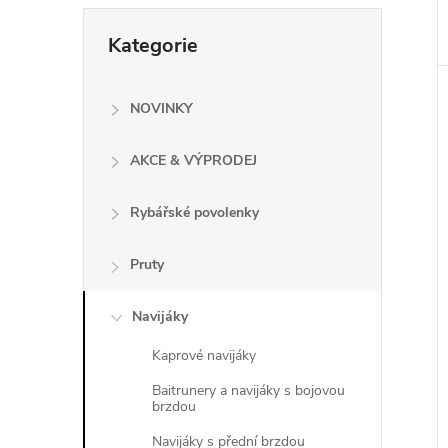
e
Přeskočit
Kategorie
kategorie
l
NOVINKY
AKCE & VÝPRODEJ
Rybářské povolenky
Pruty
Navijáky
Kaprové navijáky
Baitrunery a navijáky s bojovou
brzdou
Navijáky s přední brzdou