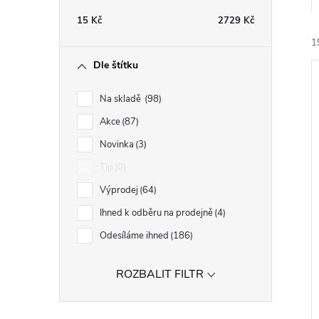
t
15
Kč
2729
Kč
r
1
Dle štítku
a
Na skladě
98
n
Akce
87
Novinka
3
n
í
Tip
0
i
í
Výprodej
64
Ihned k odběru na prodejně
4
p
Odesíláme ihned
186
a
ROZBALIT FILTR
n