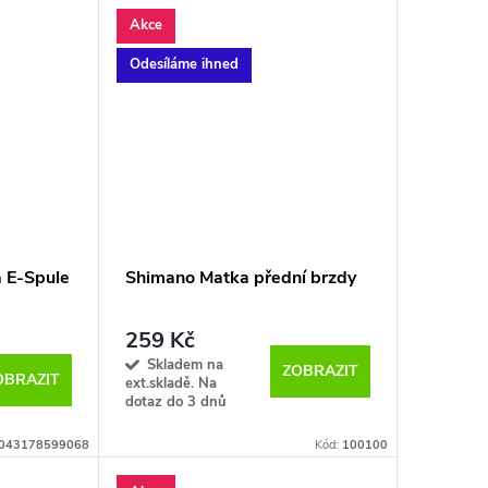
Akce
Odesíláme ihned
a E-Spule
Shimano Matka přední brzdy
259 Kč
Skladem na
ZOBRAZIT
OBRAZIT
ext.skladě. Na
dotaz do 3 dnů
043178599068
Kód:
100100