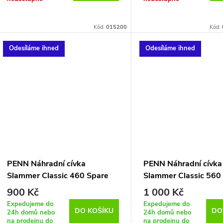
o
u
d
Kód:
015200
Kód:
k
u
Odesíláme ihned
Odesíláme ihned
t
k
ů
t
ů
PENN Náhradní cívka
PENN Náhradní cívka
Slammer Classic 460 Spare
Slammer Classic 560
Spool
Spool
900 Kč
1 000 Kč
Expedujeme do
Expedujeme do
DO KOŠÍKU
DO
24h domů nebo
24h domů nebo
na prodejnu do
na prodejnu do