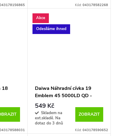
043178156865
Kód:
043178582268
Akce
Odesíláme ihned
a 18
Daiwa Náhradní cívka 19
Emblem 45 5000LD QD -
530m - 0,35mm
549 Kč
Skladem na
OBRAZIT
ZOBRAZIT
ext.skladě. Na
dotaz do 3 dnů
043178588031
Kód:
043178590652