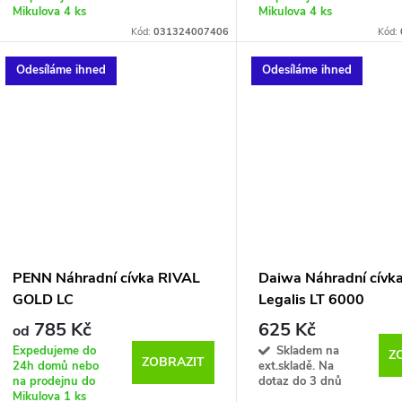
Mikulova
4 ks
Mikulova
4 ks
Kód:
031324007406
Kód:
Odesíláme ihned
Odesíláme ihned
PENN Náhradní cívka RIVAL
Daiwa Náhradní cívk
GOLD LC
Legalis LT 6000
785 Kč
625 Kč
od
Expedujeme do
Skladem na
Z
ZOBRAZIT
24h domů nebo
ext.skladě. Na
na prodejnu do
dotaz do 3 dnů
Mikulova
1 ks