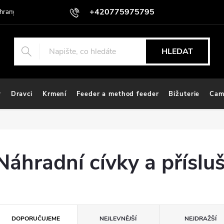
+420775975795
hrany osobních údajů
HLEDAT
y
Dravci
Krmení
Feeder a method feeder
Bižuterie
Cam
Náhradní cívky a příslu
Ř
DOPORUČUJEME
NEJLEVNĚJŠÍ
NEJDRAŽŠÍ