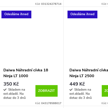
Kód:
031324278714
Kód:
Odesíláme ihned
Odesíláme ihned
Daiwa Náhradní cívka 18
Daiwa Náhradní cívk
Ninja LT 1000
Ninja LT 2500
350 Kč
449 Kč
Skladem na
Skladem na
ZOBRAZIT
Z
ext.skladě. Na
ext.skladě. Na
dotaz do 3 dnů
dotaz do 3 dnů
Kód:
043178588017
Kód: