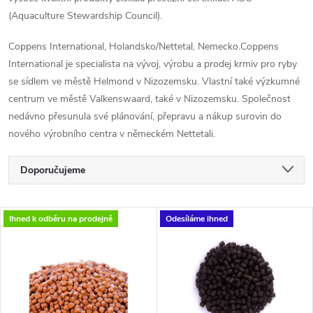
(Aquaculture Stewardship Council).
Coppens International, Holandsko/Nettetal, Nemecko.Coppens
International je specialista na vývoj, výrobu a prodej krmiv pro ryby
se sídlem ve městě Helmond v Nizozemsku. Vlastní také výzkumné
centrum ve městě Valkenswaard, také v Nizozemsku. Společnost
nedávno přesunula své plánování, přepravu a nákup surovin do
nového výrobního centra v německém Nettetali.
Ř
Doporučujeme
a
Nejlevnější
V
Ihned k odběru na prodejně
Odesíláme ihned
Nejdražší
z
ý
Nejprodávanější
e
p
Abecedně
n