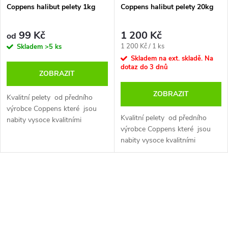
Coppens halibut pelety 1kg
Coppens halibut pelety 20kg
99 Kč
1 200 Kč
od
Měrná
1 200 Kč / 1 ks
Skladem
>5 ks
cena:
Skladem na ext. skladě. Na
dotaz do 3 dnů
ZOBRAZIT
ZOBRAZIT
Kvalitní pelety od předního
výrobce Coppens které jsou
Kvalitní pelety od předního
nabity vysoce kvalitními
výrobce Coppens které jsou
přísadami jako je maso
nabity vysoce kvalitními
mořských ryb, rybí olej a krevní
přísadami jako je maso
proteiny a další.
mořských ryb, rybí olej a krevní
proteiny a další.
O
v
l