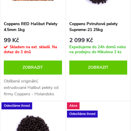
i
í
s
p
Coppens RED Halibut Pelety
Coppens Pstruhové pelety
4.5mm 1kg
Supreme-21 25kg
p
r
99 Kč
2 099 Kč
r
Skladem na ext. skladě. Na
Expedujeme do 24h domů nebo
dotaz do 3 dnů
na prodejnu do Mikulova
3 ks
o
o
ZOBRAZIT
ZOBRAZIT
d
d
Oblíbené originální,
u
extrudované Halibut pelety od
u
firmy Coppens - Holandsko
k
k
Odesíláme ihned
Akce
t
Odesíláme ihned
t