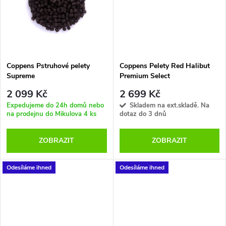
ů
ů
Coppens Pstruhové pelety
Coppens Pelety Red Halibut
Supreme
Premium Select
2 099 Kč
2 699 Kč
Expedujeme do 24h domů nebo
Skladem na ext.skladě. Na
na prodejnu do Mikulova
4 ks
dotaz do 3 dnů
ZOBRAZIT
ZOBRAZIT
Odesíláme ihned
Odesíláme ihned