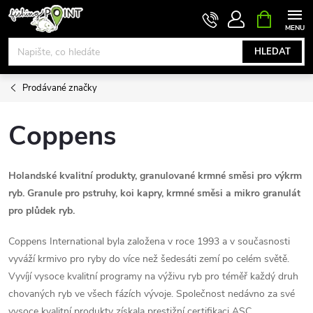
Přejít
NÁKUPNÍ
KOŠÍK
na
obsah
HLEDAT
Prodávané značky
Coppens
Holandské kvalitní produkty, granulované krmné směsi pro výkrm
ryb. Granule pro pstruhy, koi kapry, krmné směsi a mikro granulát
pro plůdek ryb.
Coppens International byla založena v roce 1993 a v současnosti
vyváží krmivo pro ryby do více než šedesáti zemí po celém světě.
Vyvíjí vysoce kvalitní programy na výživu ryb pro téměř každý druh
chovaných ryb ve všech fázích vývoje. Společnost nedávno za své
vysoce kvalitní produkty získala prestižní certifikaci ASC