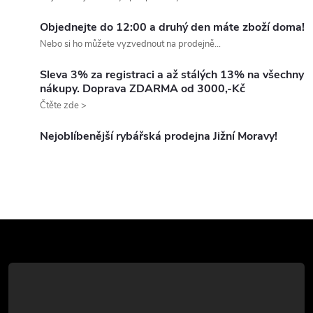
l
Objednejte do 12:00 a druhý den máte zboží doma!
á
Nebo si ho můžete vyzvednout na prodejně...
d
Sleva 3% za registraci a až stálých 13% na všechny
nákupy. Doprava ZDARMA od 3000,-Kč
a
Čtěte zde >
c
Nejoblíbenější rybářská prodejna Jižní Moravy!
í
p
r
Z
v
k
á
y
p