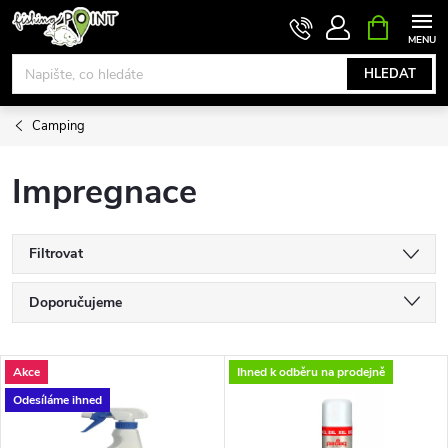
Přejít
NÁKUPNÍ
KOŠÍK
na
obsah
HLEDAT
Camping
Impregnace
Filtrovat
Ř
Doporučujeme
a
Nejlevnější
V
Akce
Ihned k odběru na prodejně
Nejdražší
z
Odesíláme ihned
ý
Nejprodávanější