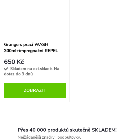
Grangers prací WASH
300ml+impregnační REPEL
sprej 275ml
650 Kč
Skladem na ext.skladě. Na
dotaz do 3 dnů
ZOBRAZIT
O
v
Přes 40 000 produktů skutečně SKLADEM!
Nejžádanější značky i podpultovky.