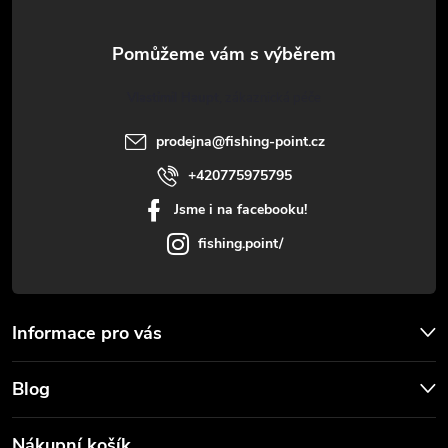
v
a
ý
t
p
Vlastimil Haupt
i
í
prodejna
@
fishing-point.cz
s
+420775975795
u
Jsme i na facebooku!
fishing.point/
Informace pro vás
Blog
Nákupní košík