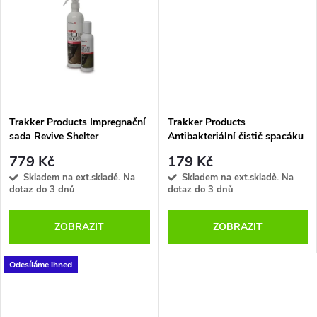
t
t
ů
ů
Trakker Products Impregnační
Trakker Products
sada Revive Shelter
Antibakteriální čistič spacáku
Reproofing Kit
Revive Sleeping Bag Anti-Bac
779 Kč
179 Kč
Wash
Skladem na ext.skladě. Na
Skladem na ext.skladě. Na
dotaz do 3 dnů
dotaz do 3 dnů
ZOBRAZIT
ZOBRAZIT
Odesíláme ihned