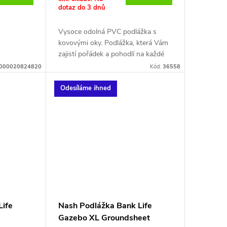
dotaz do 3 dnů
Vysoce odolná PVC podlážka s
kovovými oky. Podlážka, která Vám
zajistí pořádek a pohodlí na každé
výpravě.
000020824820
Kód:
36558
Kompatibilní s T1200 Bank Life
Odesíláme ihned
Gazebo a pro centrální prostor
T1303 Nash Base Camp
Life
Nash Podlážka Bank Life
Gazebo XL Groundsheet