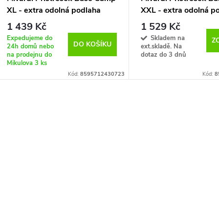
XL - extra odolná podlaha
XXL - extra odolná p
1 439 Kč
1 529 Kč
Expedujeme do
Skladem na
Z
DO KOŠÍKU
24h domů nebo
ext.skladě. Na
na prodejnu do
dotaz do 3 dnů
Mikulova
3 ks
Kód:
8595712430723
Kód:
8
O
v
á
d
a