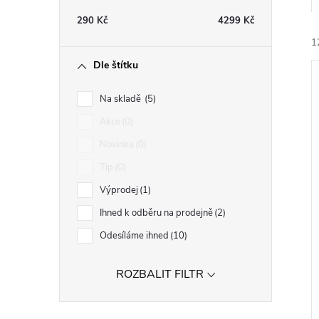
t
290
Kč
4299
Kč
r
1
Dle štítku
a
Na skladě
5
n
Akce
0
Novinka
0
n
í
Tip
0
i
í
Výprodej
1
Ihned k odběru na prodejně
2
p
Odesíláme ihned
10
a
ROZBALIT FILTR
n