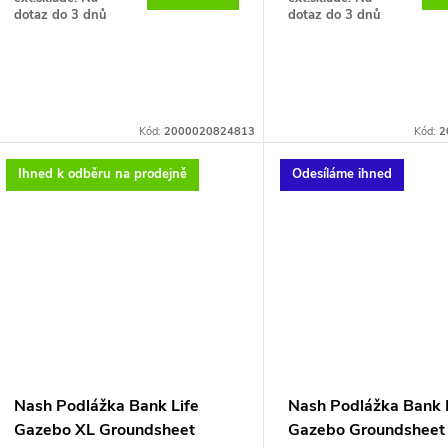
o
dotaz do 3 dnů
dotaz do 3 dnů
u
d
k
u
t
Kód:
2000020824813
Kód:
2
k
ů
Ihned k odběru na prodejně
Odesíláme ihned
t
ů
Nash Podlážka Bank Life
Nash Podlážka Bank 
Gazebo XL Groundsheet
Gazebo Groundsheet