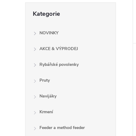
e
Přeskočit
Kategorie
kategorie
l
NOVINKY
AKCE & VÝPRODEJ
Rybářské povolenky
Pruty
Navijáky
Krmení
Feeder a method feeder