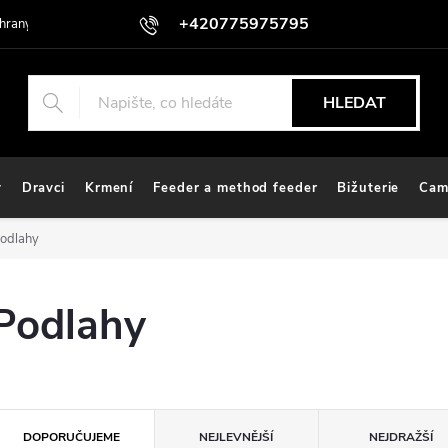
+420775975795
hrany osobních údajů
HLEDAT
y
Dravci
Krmení
Feeder a method feeder
Bižuterie
Cam
odlahy
Podlahy
Ř
DOPORUČUJEME
NEJLEVNĚJŠÍ
NEJDRAŽŠÍ