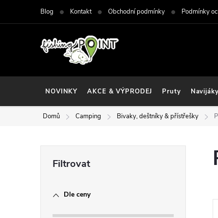
Přejít
Blog
Kontakt
Obchodní podmínky
Podmínky oc
na
obsah
NOVINKY
AKCE & VÝPRODEJ
Pruty
Naviják
Domů
Camping
Bivaky, deštníky & přístřešky
P
P
o
Dle ceny
s