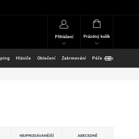
NÁKUPNÍ
KOŠÍK
Prázdný košík
Přihlášení
ping
Hlásiče
Oblečení
Zakrmování
Péče o úlovek
Stoj
NEJPRODÁVANĚJŠÍ
ABECEDNĚ