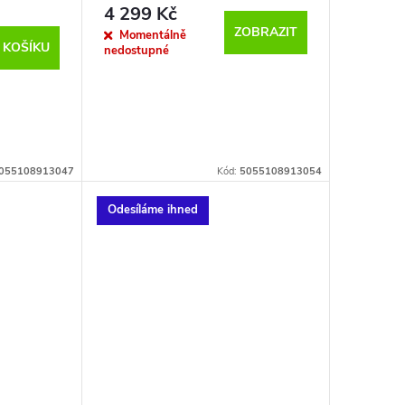
4 299 Kč
ZOBRAZIT
Momentálně
 KOŠÍKU
nedostupné
055108913047
Kód:
5055108913054
Odesíláme ihned