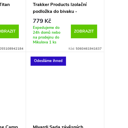
Titan
Trakker Products Izolační
podložka do bivaku -
Insulated Bivvy Mat
779 Kč
Expedujeme do
OBRAZIT
ZOBRAZIT
24h domů nebo
na prodejnu do
Mikulova
1 ks
055108942184
Kód:
5060461941637
Odesíláme ihned
ase Camp
Mivardi Sada závěsných