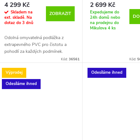
4 299 Kč
2 699 Kč
Skladem na
Expedujeme do
ZOBRAZIT
DO
ext. skladě. Na
24h domů nebo
dotaz do 3 dnů
na prodejnu do
Mikulova
4 ks
Odolná omyvatelná podlážka z
extrapevného PVC pro čistotu a
pohodlí za každých podmínek.
Podlážka je opatřena kovovými očky
Kód:
36561
Kód:
5
pro uchycení ke Gazebo Pro a XL
Pro.
Výprodej
Odesíláme ihned
Odesíláme ihned
Kompatibilní s T1200 Bank Life
Gazebo a pro centrální prostor
T1303 Nash Base Camp.