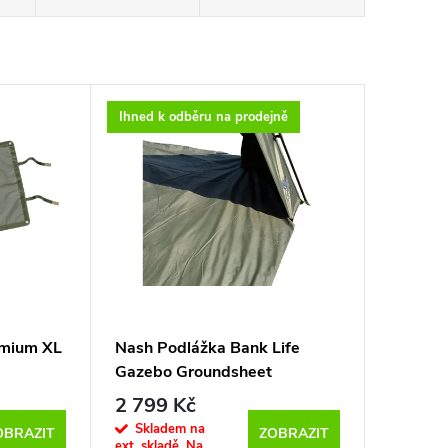
Ihned k odběru na prodejně
emium XL
Nash Podlážka Bank Life
Gazebo Groundsheet
2 799 Kč
Skladem na
OBRAZIT
ZOBRAZIT
ext. skladě. Na