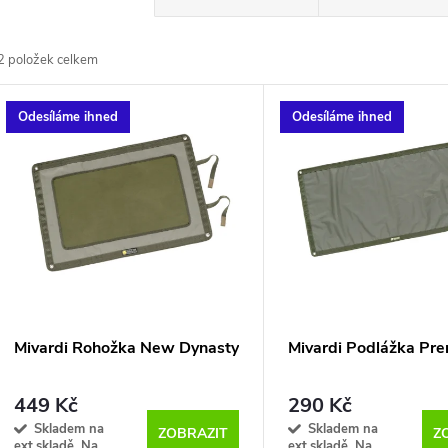
a
2
položek celkem
z
V
Odesíláme ihned
Odesíláme ihned
e
ý
n
p
p
s
r
p
Mivardi Rohožka New Dynasty
Mivardi Podlážka Pr
o
r
449 Kč
290 Kč
d
Skladem na
Skladem na
ZOBRAZIT
Z
ext.skladě. Na
ext.skladě. Na