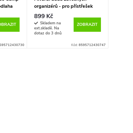
odlaha
organizérů - pro přístřešek
Base Camp - (4 ks)
899 Kč
Skladem na
OBRAZIT
ZOBRAZIT
ext.skladě. Na
dotaz do 3 dnů
595712430730
Kód:
8595712430747