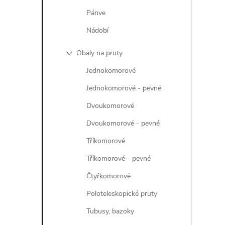
Pánve
í
Nádobí
Obaly na pruty
r
Jednokomorové
Jednokomorové - pevné
Dvoukomorové
Dvoukomorové - pevné
Tříkomorové
Tříkomorové - pevné
Čtyřkomorové
Poloteleskopické pruty
i
Tubusy, bazoky