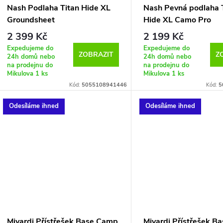
Nash Podlaha Titan Hide XL
Nash Pevná podlaha 
Groundsheet
Hide XL Camo Pro
Groundsheet
2 399 Kč
2 199 Kč
Expedujeme do
Expedujeme do
ZOBRAZIT
Z
24h domů nebo
24h domů nebo
na prodejnu do
na prodejnu do
Mikulova
1 ks
Mikulova
1 ks
Kód:
5055108941446
Kód:
5
Odesíláme ihned
Odesíláme ihned
Mivardi Přístřešek Base Camp
Mivardi Přístřešek B