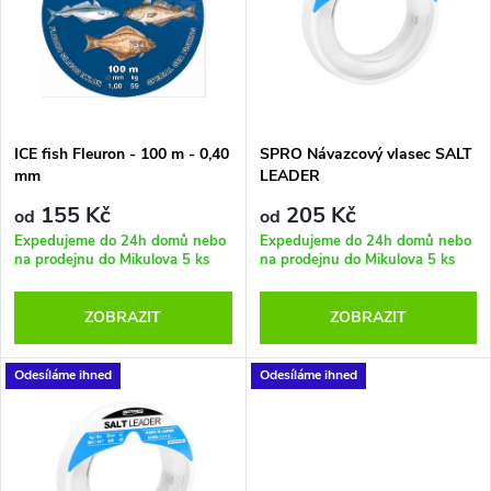
e
p
Abecedně
n
i
í
s
p
ICE fish Fleuron - 100 m - 0,40
SPRO Návazcový vlasec SALT
mm
LEADER
p
r
155 Kč
205 Kč
od
od
r
Expedujeme do 24h domů nebo
Expedujeme do 24h domů nebo
na prodejnu do Mikulova
5 ks
na prodejnu do Mikulova
5 ks
o
o
ZOBRAZIT
ZOBRAZIT
d
d
u
Odesíláme ihned
Odesíláme ihned
u
k
k