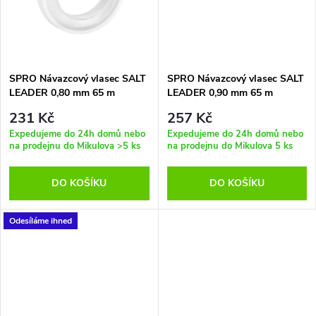
t
t
ů
ů
SPRO Návazcový vlasec SALT
SPRO Návazcový vlasec SALT
LEADER 0,80 mm 65 m
LEADER 0,90 mm 65 m
231 Kč
257 Kč
Expedujeme do 24h domů nebo
Expedujeme do 24h domů nebo
na prodejnu do Mikulova
>5 ks
na prodejnu do Mikulova
5 ks
DO KOŠÍKU
DO KOŠÍKU
Odesíláme ihned