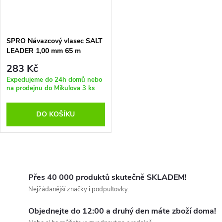
SPRO Návazcový vlasec SALT
LEADER 1,00 mm 65 m
283 Kč
Expedujeme do 24h domů nebo
na prodejnu do Mikulova
3 ks
DO KOŠÍKU
O
v
Přes 40 000 produktů skutečně SKLADEM!
Nejžádanější značky i podpultovky.
l
Objednejte do 12:00 a druhý den máte zboží doma!
á