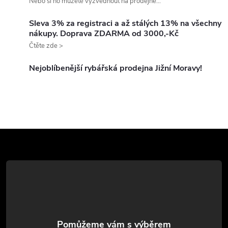
Nebo si ho můžete vyzvednout na prodejně...
d
Sleva 3% za registraci a až stálých 13% na všechny
nákupy. Doprava ZDARMA od 3000,-Kč
a
Čtěte zde >
c
Nejoblíbenější rybářská prodejna Jižní Moravy!
í
p
r
Z
v
k
á
y
p
v
a
ý