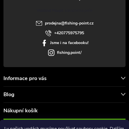
t
p
Vlastimil Haupt
i
í
prodejna
@
fishing-point.cz
s
+420775975795
u
Jsme i na facebooku!
fishing.point/
Informace pro vás
Blog
Nákupní košík
0
KS /
0 KČ
I v našich vodách musíme používat soubory cookie. Dalším