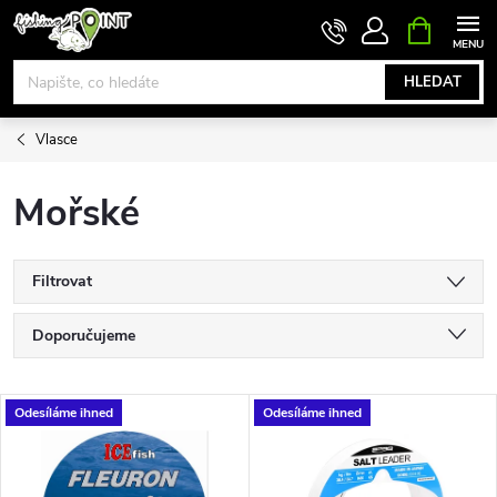
Přejít
NÁKUPNÍ
KOŠÍK
na
obsah
HLEDAT
Vlasce
Mořské
Filtrovat
Ř
Doporučujeme
a
Nejlevnější
V
Odesíláme ihned
Odesíláme ihned
Nejdražší
z
ý
Nejprodávanější