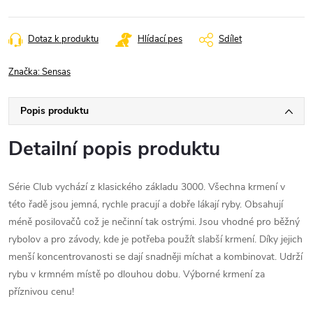
cena:
Dotaz k produktu
Hlídací pes
Sdílet
Značka:
Sensas
Popis produktu
Detailní popis produktu
Série Club vychází z klasického základu 3000. Všechna krmení v
této řadě jsou jemná, rychle pracují a dobře lákají ryby. Obsahují
méně posilovačů což je nečinní tak ostrými. Jsou vhodné pro běžný
rybolov a pro závody, kde je potřeba použít slabší krmení. Díky jejich
menší koncentrovanosti se dají snadněji míchat a kombinovat. Udrží
rybu v krmném místě po dlouhou dobu. Výborné krmení za
příznivou cenu!