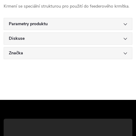
Krmení se speciální strukturou pro použití do feederového krmítka.
Parametry produktu
Diskuse
Značka
Z
á