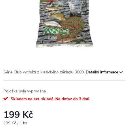
Série Club vychází z klasického základu 3000.
Detailní informace
Položka byla vyprodána…
Skladem na ext. skladě. Na dotaz do 3 dnů
199 Kč
Měrná
199 Kč / 1 ks