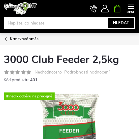
Přejít
NÁKUPNÍ
KOŠÍK
na
obsah
HLEDAT
Krmítkové směsi
3000 Club Feeder 2,5kg
Podrobnosti hodnocení
Neohodnoceno
Kód produktu:
401
Ihned k odběru na prodejně