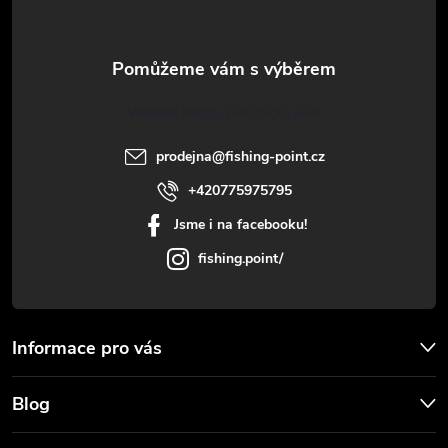
p
a
t
Vlastimil Haupt
í
prodejna
@
fishing-point.cz
+420775975795
Jsme i na facebooku!
fishing.point/
Informace pro vás
Blog