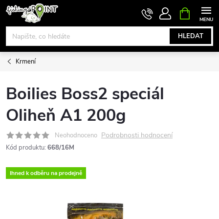
Přejít
NÁKUPNÍ
KOŠÍK
na
obsah
HLEDAT
Krmení
Boilies Boss2 speciál
Oliheň A1 200g
Podrobnosti hodnocení
Neohodnoceno
Kód produktu:
668/16M
Ihned k odběru na prodejně