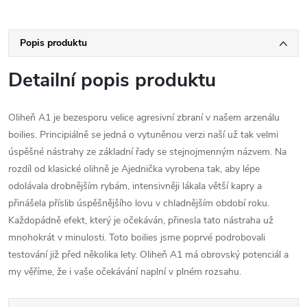
Popis produktu
Detailní popis produktu
Oliheň A1 je bezesporu velice agresivní zbraní v našem arzenálu
boilies. Principiálně se jedná o vytuněnou verzi naší už tak velmi
úspěšné nástrahy ze základní řady se stejnojmenným názvem. Na
rozdíl od klasické olihně je Ajednička vyrobena tak, aby lépe
odolávala drobnějším rybám, intensivněji lákala větší kapry a
přinášela příslib úspěšnějšího lovu v chladnějším období roku.
Každopádně efekt, který je očekáván, přinesla tato nástraha už
mnohokrát v minulosti. Toto boilies jsme poprvé podrobovali
testování již před několika lety. Oliheň A1 má obrovský potenciál a
my věříme, že i vaše očekávání naplní v plném rozsahu.