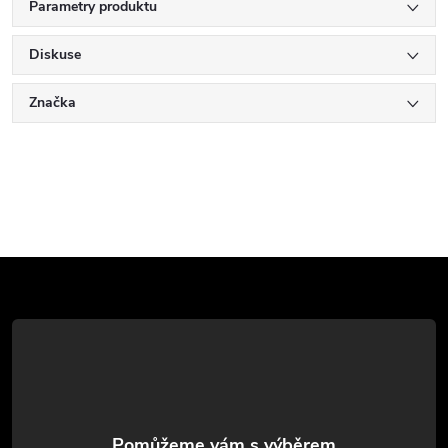
Parametry produktu
Diskuse
Značka
Z
á
p
a