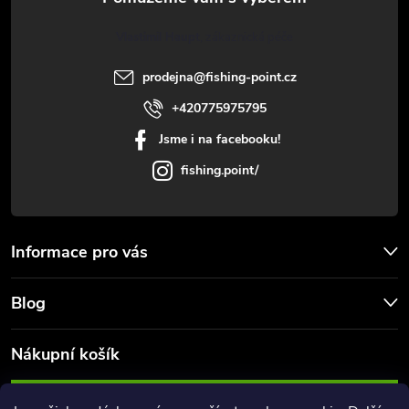
t
Vlastimil Haupt
í
prodejna
@
fishing-point.cz
+420775975795
Jsme i na facebooku!
fishing.point/
Informace pro vás
Blog
Nákupní košík
0
KS /
0 KČ