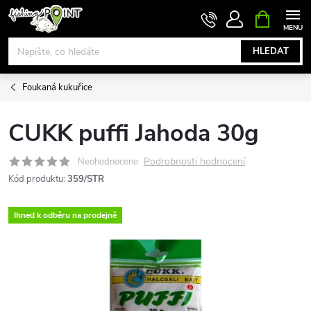
Přejít
NÁKUPNÍ
KOŠÍK
na
obsah
HLEDAT
Foukaná kukuřice
CUKK puffi Jahoda 30g
Podrobnosti hodnocení
Neohodnoceno
Kód produktu:
359/STR
Ihned k odběru na prodejně