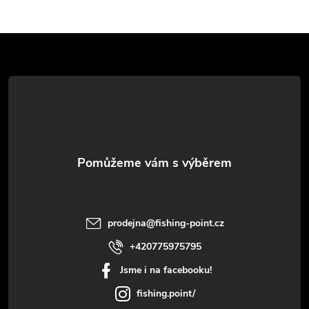
Z
á
p
a
t
Vlastimil Haupt
í
prodejna
@
fishing-point.cz
+420775975795
Jsme i na facebooku!
fishing.point/