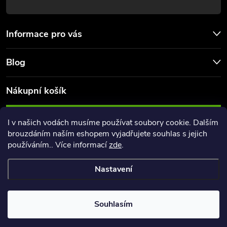
Informace pro vás
Blog
Nákupní košík
0
KS /
0 KČ
I v našich vodách musíme používat soubory cookie. Dalším
brouzdáním naším eshopem vyjadřujete souhlas s jejich
používáním.. Více informací
zde
.
Nastavení
Copyright 2026
FishingPoint
. Všechna práva vyhrazena.
Souhlasím
Vytvořil Shoptet