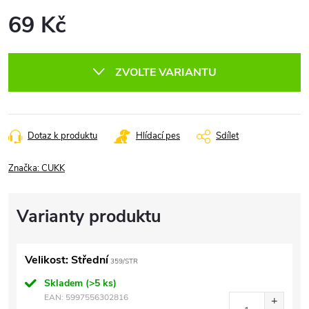
69 Kč
Měrná
cena:
ZVOLTE VARIANTU
Dotaz k produktu
Hlídací pes
Sdílet
Značka:
CUKK
Velikost: Střední
359/STR
Skladem
(>5 ks)
EAN:
5997556302816