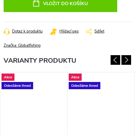
cena:
VLOŽIT DO KOŠÍKU
Dotaz k produktu
Hlídací pes
Sdílet
Značka:
Globalfishing
VARIANTY PRODUKTU
Akce
Akce
Odesíláme ihned
Odesíláme ihned