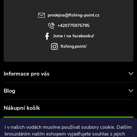
Vlastimil Haupt
í
prodejna
@
fishing-point.cz
+420775975795
Jsme i na facebooku!
fishing.point/
Informace pro vás
Blog
Nákupní košík
0
KS /
0 KČ
I v našich vodách musíme používat soubory cookie. Dalším
brouzdáním naším eshopem vyjadřujete souhlas s jejich