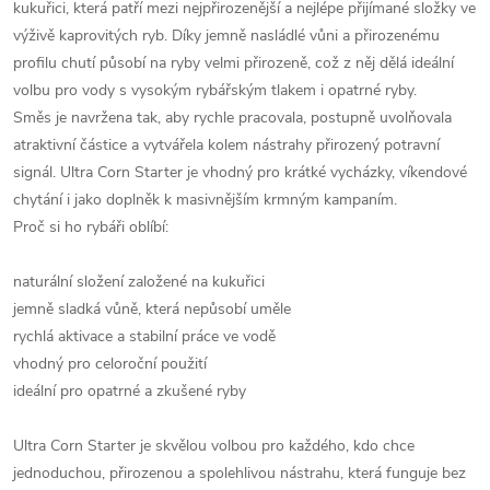
kukuřici, která patří mezi nejpřirozenější a nejlépe přijímané složky ve
výživě kaprovitých ryb. Díky jemně nasládlé vůni a přirozenému
profilu chutí působí na ryby velmi přirozeně, což z něj dělá ideální
volbu pro vody s vysokým rybářským tlakem i opatrné ryby.
Směs je navržena tak, aby rychle pracovala, postupně uvolňovala
atraktivní částice a vytvářela kolem nástrahy přirozený potravní
signál. Ultra Corn Starter je vhodný pro krátké vycházky, víkendové
chytání i jako doplněk k masivnějším krmným kampaním.
Proč si ho rybáři oblíbí:
naturální složení založené na kukuřici
jemně sladká vůně, která nepůsobí uměle
rychlá aktivace a stabilní práce ve vodě
vhodný pro celoroční použití
ideální pro opatrné a zkušené ryby
Ultra Corn Starter je skvělou volbou pro každého, kdo chce
jednoduchou, přirozenou a spolehlivou nástrahu, která funguje bez