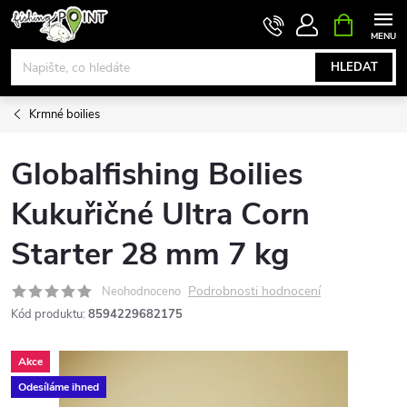
Přejít
NÁKUPNÍ
KOŠÍK
na
obsah
HLEDAT
Krmné boilies
Globalfishing Boilies
Kukuřičné Ultra Corn
Starter 28 mm 7 kg
Podrobnosti hodnocení
Neohodnoceno
Kód produktu:
8594229682175
Akce
Odesíláme ihned