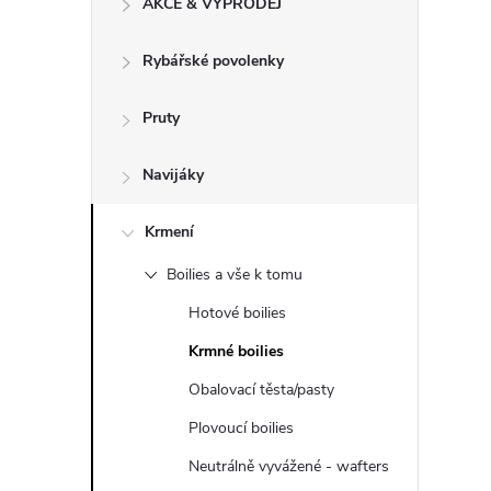
AKCE & VÝPRODEJ
t
Rybářské povolenky
r
a
Pruty
n
Navijáky
n
Krmení
Boilies a vše k tomu
í
Hotové boilies
p
Krmné boilies
Obalovací těsta/pasty
a
Plovoucí boilies
n
Neutrálně vyvážené - wafters