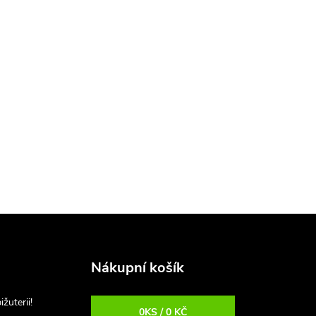
Nákupní košík
uterii!
0
KS /
0 KČ