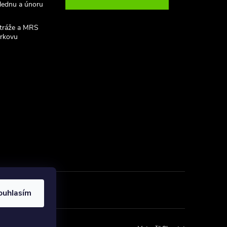
 lednu a únoru
stráže a MRS
rkovu
ouhlasím