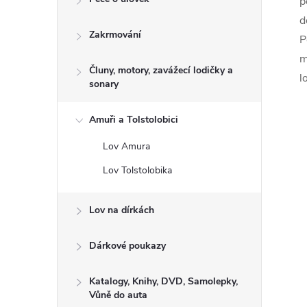
p
d
Zakrmování
P
m
Čluny, motory, zavážecí lodičky a
l
sonary
Amuři a Tolstolobici
Lov Amura
Lov Tolstolobika
Lov na dírkách
Dárkové poukazy
Katalogy, Knihy, DVD, Samolepky,
Vůně do auta