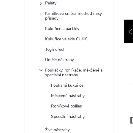
Pelety
Krmítkové směsi, method mixy,
přísady
Kukuřice a partikly
ng Boilies Řepkové
Globalfishing Boilies Řepkové
Kukuřice ve skle CUKK
eed Starter 28 mm
Just Rapeseed Starter 24 mm
7 kg
699 Kč
Tygří ořech
o
Expedujeme do
Umělé nástrahy
bo
24h domů nebo
DO KOŠÍKU
DO KOŠÍKU
o
na prodejnu do
Foukačky, rohlíkáče, měkčené a
s
Mikulova
5 ks
speciální nástrahy
Kód:
8594229681130
Kód:
8594229681079
Foukaná kukuřice
Měkčené nástrahy
Rohlíkové boilies
Speciální nástrahy
Živé nástrahy