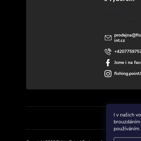
a
Vlastimil Haupt
t
í
prodejna
@
fi
int.cz
+420775975
Jsme i na fa
fishing.point/
I v našich 
brouzdáním 
používáním.