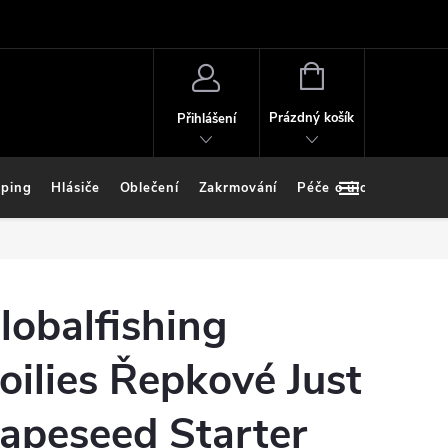
NÁKUPNÍ
KOŠÍK
Prázdný košík
Přihlášení
ping
Hlásiče
Oblečení
Zakrmování
Péče o úlovek
Stoj
lobalfishing
oilies Řepkové Just
apeseed Starter