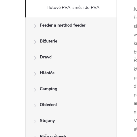
Hotové PVA, směsi do PVA
J
ř
Feeder a method feeder
s
v
Bižuterie
k
b
Dravci
Ř
k
Hlásiče
p
d
Camping
p
a
Oblečení
n
V
Stojany
a
Péče o úlovek