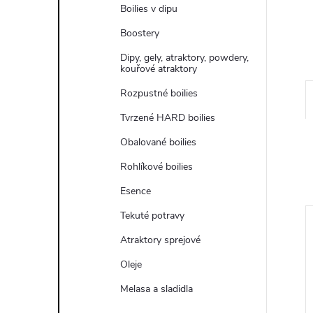
e
Boilies v dipu
Boostery
l
Dipy, gely, atraktory, powdery,
kouřové atraktory
Rozpustné boilies
Tvrzené HARD boilies
Obalované boilies
Rohlíkové boilies
Esence
Tekuté potravy
Akce
Atraktory sprejové
ned
Odesíláme ihned
Oleje
Melasa a sladidla