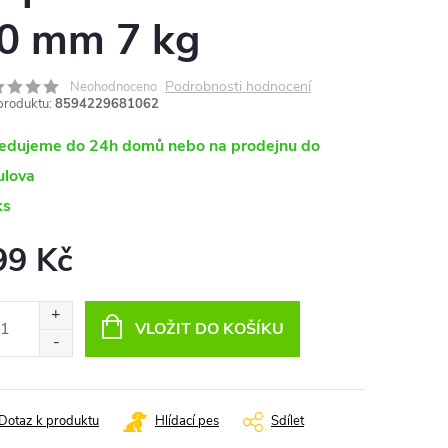
0 mm 7 kg
Podrobnosti hodnocení
Neohodnoceno
produktu:
8594229681062
edujeme do 24h domů nebo na prodejnu do
ulova
ks
99 Kč
ná
:
VLOŽIT DO KOŠÍKU
Dotaz k produktu
Hlídací pes
Sdílet