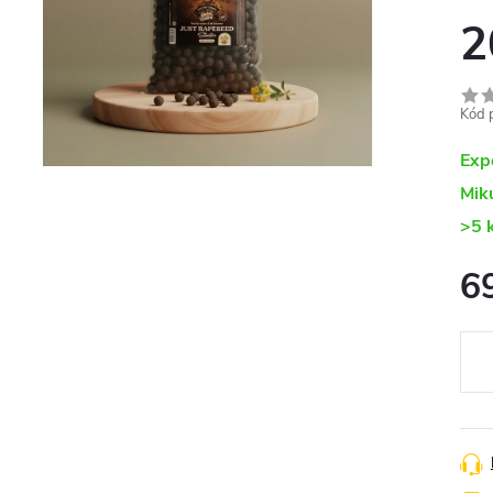
2
Kód 
Exp
Mik
>5 
6
Měr
cena