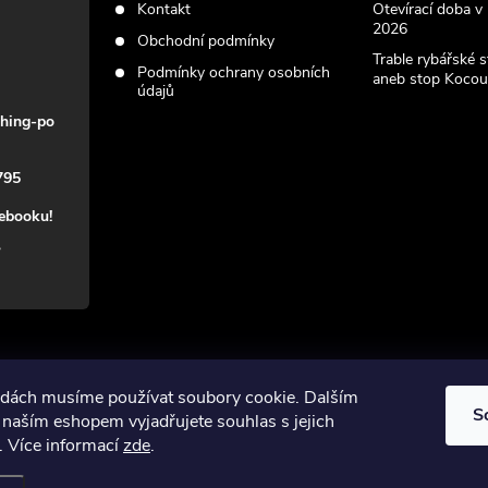
Kontakt
Otevírací doba v
2026
Obchodní podmínky
Trable rybářské 
Podmínky ochrany osobních
aneb stop Kocou
údajů
shing-po
795
cebooku!
vodách musíme používat soubory cookie. Dalším
S
naším eshopem vyjadřujete souhlas s jejich
. Více informací
zde
.