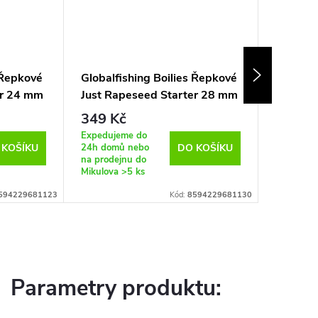
 Řepkové
Globalfishing Boilies Řepkové
Globalf
er 24 mm
Just Rapeseed Starter 28 mm
Just Ra
3 kg
7 kg
349 Kč
699 K
Expedujeme do
Expeduje
24h domů nebo
24h domů
 KOŠÍKU
DO KOŠÍKU
na prodejnu do
na prodej
Mikulova
>5 ks
Mikulova
594229681123
Kód:
8594229681130
Parametry produktu: