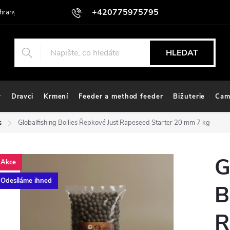
+420775975795
hrany osobních údajů
HLEDAT
y
Dravci
Krmení
Feeder a method feeder
Bižuterie
Cam
s
Globalfishing Boilies Řepkové Just Rapeseed Starter 20 mm 7 kg
G
Akce
Odesíláme ihned
B
R