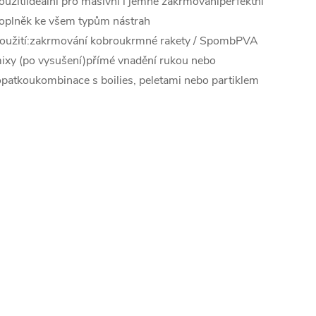
oužitíideální pro masivní i jemné zakrmováníperfektní
oplněk ke všem typům nástrah
oužití:zakrmování kobroukrmné rakety / SpombPVA
ixy (po vysušení)přímé vnadění rukou nebo
opatkoukombinace s boilies, peletami nebo partiklem