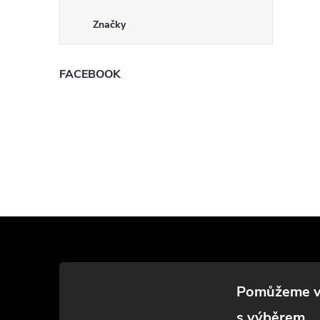
Značky
FACEBOOK
Z
á
p