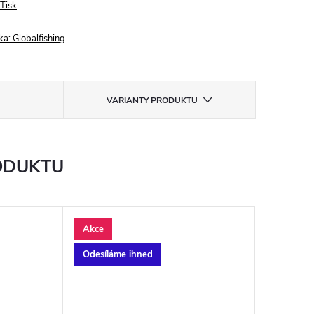
Tisk
ka:
Globalfishing
VARIANTY PRODUKTU
ODUKTU
Akce
Akce
Odesíláme ihned
Odesílám