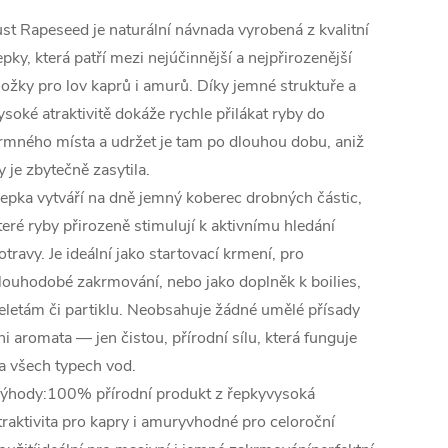
ust Rapeseed je naturální návnada vyrobená z kvalitní
epky, která patří mezi nejúčinnější a nejpřirozenější
ložky pro lov kaprů i amurů. Díky jemné struktuře a
ysoké atraktivitě dokáže rychle přilákat ryby do
rmného místa a udržet je tam po dlouhou dobu, aniž
y je zbytečně zasytila.
epka vytváří na dně jemný koberec drobných částic,
teré ryby přirozeně stimulují k aktivnímu hledání
otravy. Je ideální jako startovací krmení, pro
louhodobé zakrmování, nebo jako doplněk k boilies,
eletám či partiklu. Neobsahuje žádné umělé přísady
ni aromata — jen čistou, přírodní sílu, která funguje
a všech typech vod.
ýhody:100% přírodní produkt z řepkyvysoká
traktivita pro kapry i amuryvhodné pro celoroční