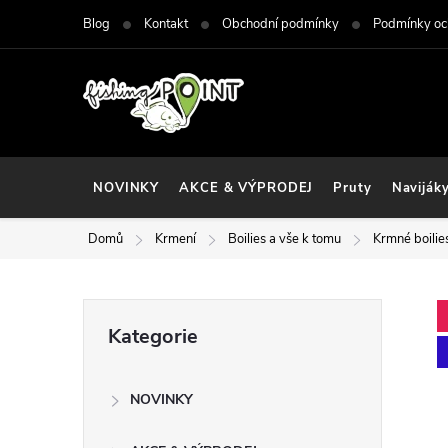
Přejít
Blog
Kontakt
Obchodní podmínky
Podmínky oc
na
obsah
NOVINKY
AKCE & VÝPRODEJ
Pruty
Naviják
Domů
Krmení
Boilies a vše k tomu
Krmné boilie
P
Přeskočit
Kategorie
kategorie
o
NOVINKY
s