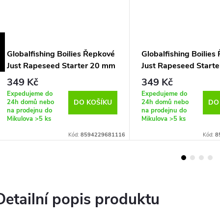
Globalfishing Boilies Řepkové
Globalfishing Boilies
Just Rapeseed Starter 20 mm
Just Rapeseed Start
3 kg
3 kg
349 Kč
349 Kč
Expedujeme do
Expedujeme do
24h domů nebo
24h domů nebo
DO KOŠÍKU
DO
na prodejnu do
na prodejnu do
Mikulova
>5 ks
Mikulova
>5 ks
Kód:
8594229681116
Kód:
8
Detailní popis produktu