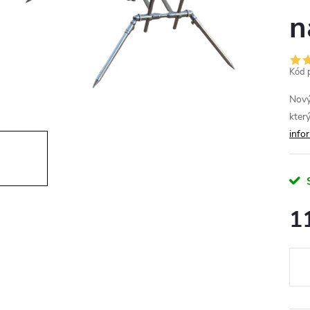
n
Kód 
Nový
kter
info
1
Měr
cena