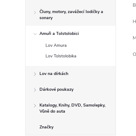
B
Čluny, motory, zavážecí lodičky a
sonary
H
Amuři a Tolstolobici
M
Lov Amura
O
Lov Tolstolobika
Lov na dírkách
Dárkové poukazy
Katalogy, Knihy, DVD, Samolepky,
Vůně do auta
Značky