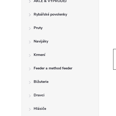
AKCE & VÝPRODEJ
t
Rybářské povolenky
r
a
Pruty
n
Navijáky
n
Krmení
í
Feeder a method feeder
p
Bižuterie
a
Dravci
n
Hlásiče