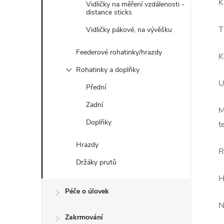
K
Vidličky na měření vzdálenosti -
distance sticks
T
Vidličky pákové, na vývěšku
Feederové rohatinky/hrazdy
K
Rohatinky a doplňky
U
Přední
Zadní
M
Doplňky
t
Hrazdy
R
Držáky prutů
H
Péče o úlovek
N
Zakrmování