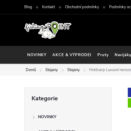
Přejít
Blog
Kontakt
Obchodní podmínky
Podmínky oc
na
obsah
NOVINKY
AKCE & VÝPRODEJ
Pruty
Naviják
Domů
Stojany
Stojany
Holdcarp Luxusní nerezov
P
Přeskočit
Kategorie
kategorie
o
NOVINKY
s