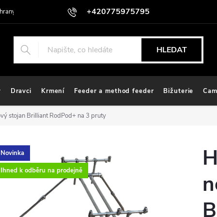
+420775975795
hrany osobních údajů
HLEDAT
y
Dravci
Krmení
Feeder a method feeder
Bižuterie
Cam
ý stojan Brilliant RodPod+ na 3 pruty
H
Novinka
Ihned k odběru na prodejně
n
B