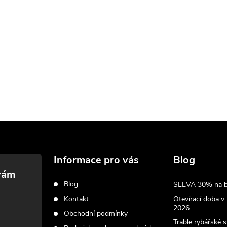
Informace pro vás
Blog
Blog
SLEVA 30% na biž
Kontakt
Otevírací doba v
2026
Obchodní podmínky
Trable rybářské 