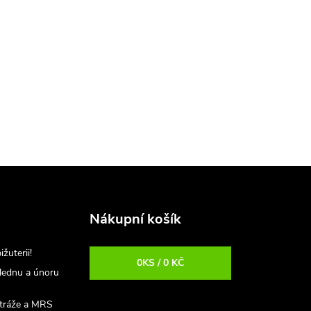
Nákupní košík
uterii!
0
KS /
0 KČ
 lednu a únoru
stráže a MRS