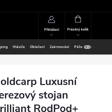
NÁKUPNÍ
KOŠÍK
Prázdný košík
Přihlášení
ping
Hlásiče
Oblečení
Zakrmování
Péče o úlovek
Stoj
oldcarp Luxusní
erezový stojan
rilliant RodPod+