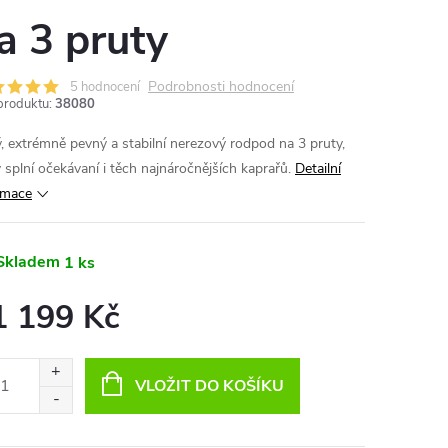
a 3 pruty
Podrobnosti hodnocení
5 hodnocení
produktu:
38080
, extrémně pevný a stabilní nerezový rodpod na 3 pruty,
ý splní očekávaní i těch najnáročnějších kaprařů.
Detailní
rmace
Skladem
1 ks
1 199 Kč
ná
:
VLOŽIT DO KOŠÍKU