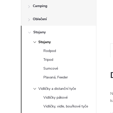
e
Camping
l
Oblečení
Stojany
Stojany
Rodpod
Tripod
Sumcové
Plavaná, Feeder
Vidličky a distanční tyče
N
Vidličky pákové
k
Vidličky, vidle, bouřkové tyče