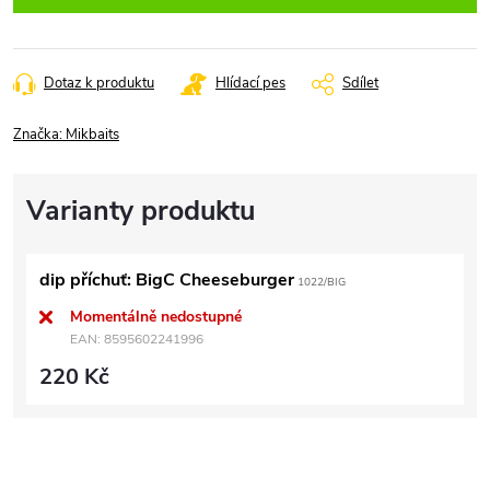
Dotaz k produktu
Hlídací pes
Sdílet
Značka:
Mikbaits
dip příchuť: BigC Cheeseburger
1022/BIG
Momentálně nedostupné
EAN:
8595602241996
220 Kč