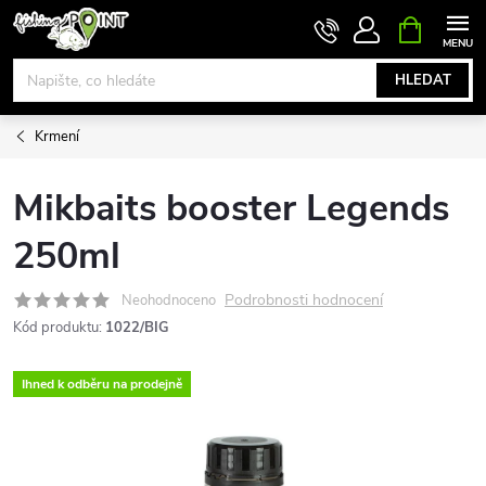
Přejít
NÁKUPNÍ
KOŠÍK
na
obsah
HLEDAT
Krmení
Mikbaits booster Legends
250ml
Podrobnosti hodnocení
Neohodnoceno
Kód produktu:
1022/BIG
Ihned k odběru na prodejně