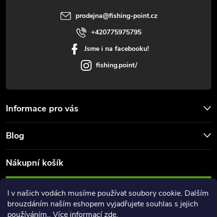
í
prodejna
@
fishing-point.cz
+420775975795
Jsme i na facebooku!
fishing.point/
Informace pro vás
Blog
Nákupní košík
0
KS /
0 KČ
I v našich vodách musíme používat soubory cookie. Dalším
brouzdáním naším eshopem vyjadřujete souhlas s jejich
používáním.. Více informací
zde
.