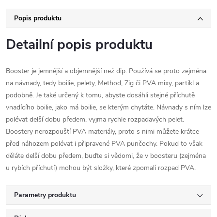
Popis produktu
Detailní popis produktu
Booster je jemnější a objemnější než dip. Používá se proto zejména
na návnady, tedy boilie, pelety, Method, Zig či PVA mixy, partikl a
podobně. Je také určený k tomu, abyste dosáhli stejné příchutě
vnadícího boilie, jako má boilie, se kterým chytáte. Návnady s ním lze
polévat delší dobu předem, vyjma rychle rozpadavých pelet.
Boostery nerozpouští PVA materiály, proto s nimi můžete krátce
před náhozem polévat i připravené PVA punčochy. Pokud to však
děláte delší dobu předem, buďte si vědomi, že v boosteru (zejména
u rybích příchutí) mohou být složky, které zpomalí rozpad PVA.
Parametry produktu