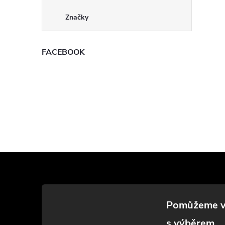
Značky
FACEBOOK
Z
á
p