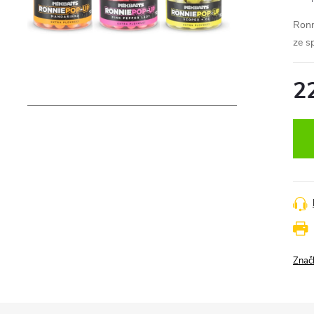
Ronn
ze sp
2
Měr
cena
Znač