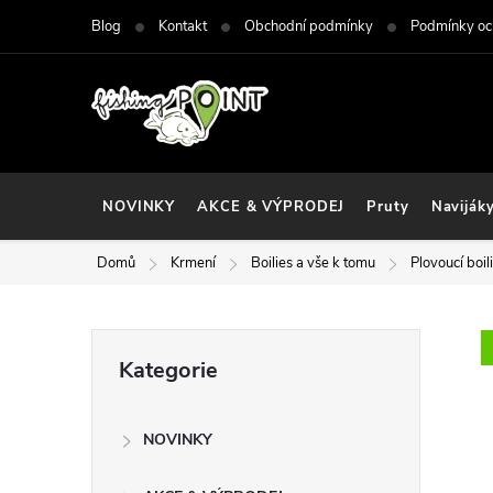
Přejít
Blog
Kontakt
Obchodní podmínky
Podmínky oc
na
obsah
NOVINKY
AKCE & VÝPRODEJ
Pruty
Naviják
Domů
Krmení
Boilies a vše k tomu
Plovoucí boil
P
Přeskočit
Kategorie
kategorie
o
NOVINKY
s