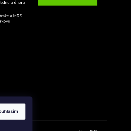
 lednu a únoru
stráže a MRS
rkovu
ouhlasím