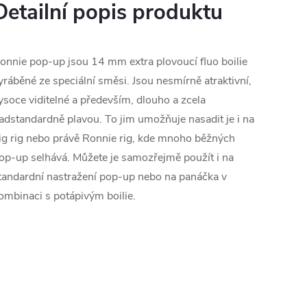
Detailní popis produktu
onnie pop-up jsou 14 mm extra plovoucí fluo boilie
yráběné ze speciální směsi. Jsou nesmírně atraktivní,
ysoce viditelné a především, dlouho a zcela
adstandardně plavou. To jim umožňuje nasadit je i na
ig rig nebo právě Ronnie rig, kde mnoho běžných
op-up selhává. Můžete je samozřejmě použít i na
tandardní nastražení pop-up nebo na panáčka v
ombinaci s potápivým boilie.