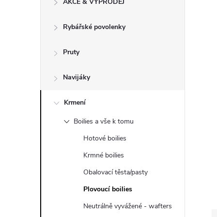
AKCE & VÝPRODEJ
t
Rybářské povolenky
r
a
Pruty
n
Navijáky
n
Krmení
Boilies a vše k tomu
í
Hotové boilies
p
Krmné boilies
Obalovací těsta/pasty
a
Plovoucí boilies
n
Neutrálně vyvážené - wafters