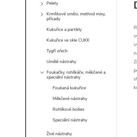
Pelety
Krmítkové směsi, method mixy,
přísady
R
Kukuřice a partikly
v
Kukuřice ve skle CUKK
v
Tygří ořech
n
Z
Umělé nástrahy
p
Foukačky, rohlíkáče, měkčené a
speciální nástrahy
s
k
Foukaná kukuřice
Měkčené nástrahy
Rohlíkové boilies
Speciální nástrahy
Živé nástrahy