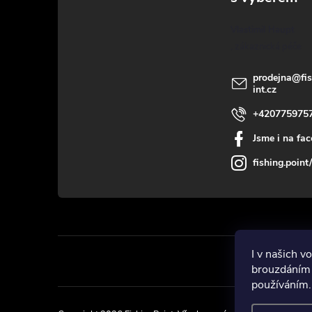
a
Vlastimil Haupt
t
í
prodejna
@
fi
int.cz
+420775975
Jsme i na fa
fishing.point/
I v našich 
brouzdáním 
používáním.