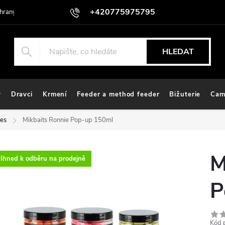
+420775975795
hrany osobních údajů
HLEDAT
y
Dravci
Krmení
Feeder a method feeder
Bižuterie
Cam
ies
Mikbaits Ronnie Pop-up 150ml
M
Ihned k odběru na prodejně
P
Kód 