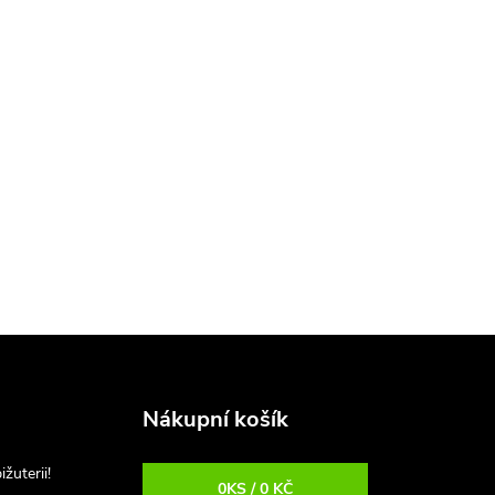
Nákupní košík
uterii!
0
KS /
0 KČ