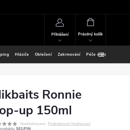
NÁKUPNÍ
KOŠÍK
Prázdný košík
Přihlášení
ping
Hlásiče
Oblečení
Zakrmování
Péče o úlovek
Stoj
ikbaits Ronnie
op-up 150ml
Podrobnosti hodnocení
Neohodnoceno
produktu:
581/PIN