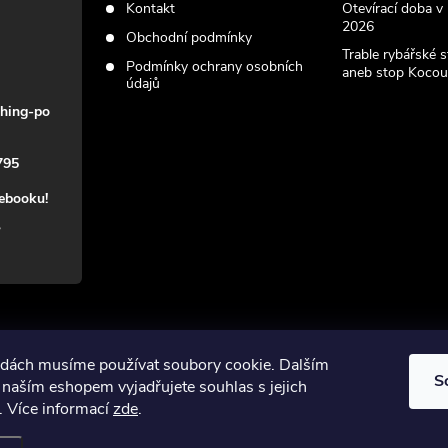
Kontakt
Otevírací doba v
2026
Obchodní podmínky
Trable rybářské 
Podmínky ochrany osobních
aneb stop Kocou
údajů
shing-po
795
cebooku!
vodách musíme používat soubory cookie. Dalším
S
naším eshopem vyjadřujete souhlas s jejich
. Více informací
zde
.