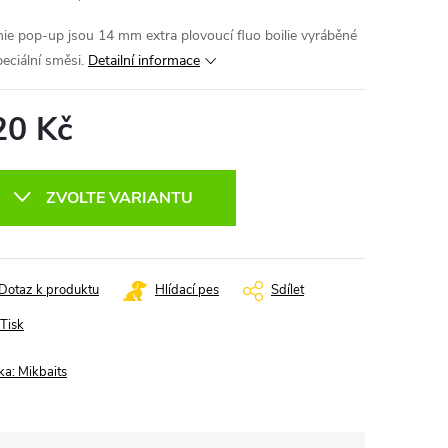
ie pop-up jsou 14 mm extra plovoucí fluo boilie vyráběné
eciální směsi.
Detailní informace
20 Kč
ná
:
ZVOLTE VARIANTU
Dotaz k produktu
Hlídací pes
Sdílet
Tisk
ka:
Mikbaits