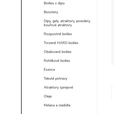
e
Boilies v dipu
Boostery
l
Dipy, gely, atraktory, powdery,
kouřové atraktory
Rozpustné boilies
Tvrzené HARD boilies
Obalované boilies
Rohlíkové boilies
Esence
Tekuté potravy
Atraktory sprejové
Oleje
Melasa a sladidla