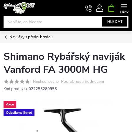
Přejít
NÁKUPNÍ
KOŠÍK
na
obsah
HLEDAT
Navijáky s přední brzdou
Shimano Rybářský naviják
Vanford FA 3000M HG
Podrobnosti hodnocení
Neohodnoceno
Kód produktu:
022255289955
Akce
Odesíláme ihned