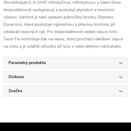
MicroModule II, X-SHIP, InfinityDrive, InfinityXross a Silent Drive
bezproblémově spolupracují a poskytují plynulost a množství
výkonu. Vanford je také vybaven pokročilou brzdou Shimano
Duracross, která poskytuje výjimečnou a přesnou kontrolu při
zdolávání bojových ryb. Pro bezproblémové vedení vlasce Anti-
Twist Fin kontroluje tlak na vlasec, který prochází válečkem vlasce
na cívku a je zvláště výhodný při lovu s velmi lehkými nástrahami.
Parametry produktu
Diskuse
Značka
Z