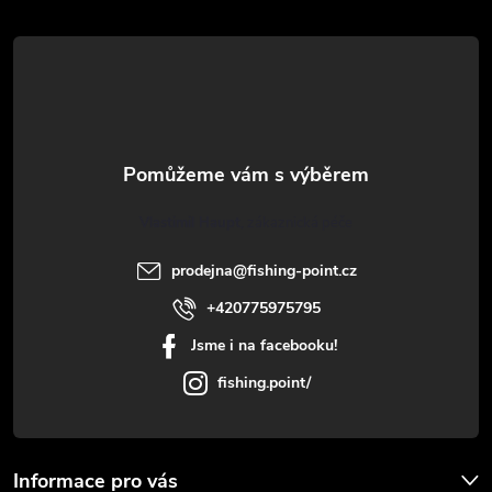
á
p
a
t
Vlastimil Haupt
í
prodejna
@
fishing-point.cz
+420775975795
Jsme i na facebooku!
fishing.point/
Informace pro vás