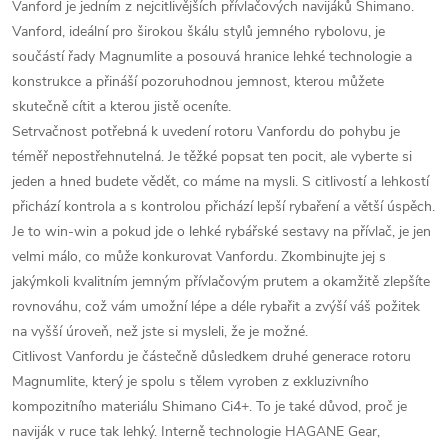
Vanford je jedním z nejcitlivějších přívlačových navijáků Shimano.
Vanford, ideální pro širokou škálu stylů jemného rybolovu, je
součástí řady Magnumlite a posouvá hranice lehké technologie a
konstrukce a přináší pozoruhodnou jemnost, kterou můžete
skutečně cítit a kterou jistě oceníte.
Setrvačnost potřebná k uvedení rotoru Vanfordu do pohybu je
téměř nepostřehnutelná. Je těžké popsat ten pocit, ale vyberte si
jeden a hned budete vědět, co máme na mysli. S citlivostí a lehkostí
přichází kontrola a s kontrolou přichází lepší rybaření a větší úspěch.
Je to win-win a pokud jde o lehké rybářské sestavy na přívlač, je jen
velmi málo, co může konkurovat Vanfordu. Zkombinujte jej s
jakýmkoli kvalitním jemným přívlačovým prutem a okamžitě zlepšíte
rovnováhu, což vám umožní lépe a déle rybařit a zvýší váš požitek
na vyšší úroveň, než jste si mysleli, že je možné.
Citlivost Vanfordu je částečně důsledkem druhé generace rotoru
Magnumlite, který je spolu s tělem vyroben z exkluzivního
kompozitního materiálu Shimano Ci4+. To je také důvod, proč je
naviják v ruce tak lehký. Interně technologie HAGANE Gear,