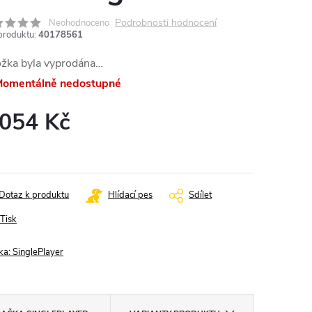
Podrobnosti hodnocení
Neohodnoceno
produktu:
40178561
ožka byla vyprodána…
omentálně nedostupné
 054 Kč
ná
:
Dotaz k produktu
Hlídací pes
Sdílet
Tisk
ka:
SinglePlayer