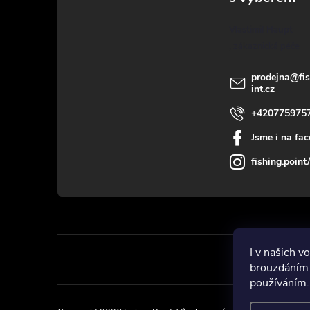
a
Vlastimil Haupt
t
í
prodejna
@
fi
int.cz
+420775975
Jsme i na fa
fishing.point/
I v našich 
brouzdáním 
používáním.