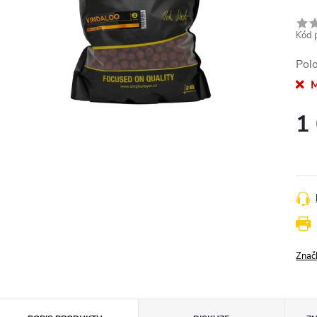
Kód 
Pol
M
1
Měr
cena
Znač