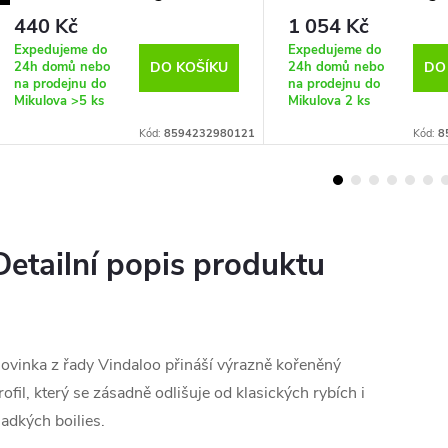
440 Kč
1 054 Kč
Expedujeme do
Expedujeme do
24h domů nebo
24h domů nebo
DO KOŠÍKU
DO
na prodejnu do
na prodejnu do
Mikulova
>5 ks
Mikulova
2 ks
Kód:
8594232980121
Kód:
8
Detailní popis produktu
ovinka z řady Vindaloo přináší výrazně kořeněný
rofil, který se zásadně odlišuje od klasických rybích i
ladkých boilies.