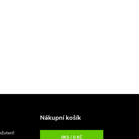
Nákupní košík
uterii!
0
KS /
0 KČ