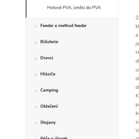
Hotové PVA, směsi do PVA
Z
Feeder a method feeder
k
a
Bižuterie
j
H
Dravci
d
u
Hlásiče
d
d
Camping
K
p
Oblečení
k
s
Stojany
V
Péče o úlovek