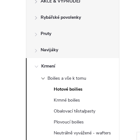
AKCE & VÝPRODEJ
t
Rybářské povolenky
r
a
Pruty
n
Navijáky
n
Krmení
Boilies a vše k tomu
í
Hotové boilies
p
Krmné boilies
Obalovací těsta/pasty
a
Plovoucí boilies
n
Neutrálně vyvážené - wafters