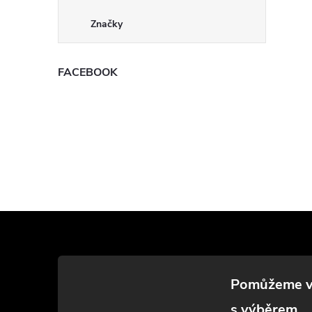
Značky
FACEBOOK
Z
á
p