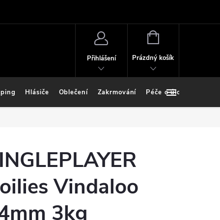
NÁKUPNÍ
KOŠÍK
Prázdný košík
Přihlášení
ping
Hlásiče
Oblečení
Zakrmování
Péče o úlovek
Stoj
INGLEPLAYER
oilies Vindaloo
4mm 3kg