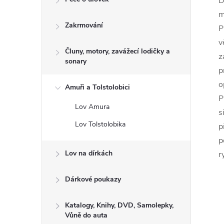
D
m
Zakrmování
P
v
Čluny, motory, zavážecí lodičky a
z
sonary
p
o
Amuři a Tolstolobici
P
Lov Amura
s
Lov Tolstolobika
p
p
Lov na dírkách
r
Dárkové poukazy
Katalogy, Knihy, DVD, Samolepky,
Vůně do auta