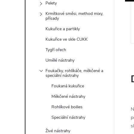
Pelety
159 Kč
Krmítkové směsi, method mixy,
o
Expedujeme do
přísady
bo
24h domů nebo
DO KOŠÍKU
DO KOŠÍKU
o
na prodejnu do
Kukuřice a partikly
s
Mikulova
3 ks
Kukuřice ve skle CUKK
Kód:
8594232980091
Kód:
8594232980107
Tygří ořech
Umělé nástrahy
Foukačky, rohlíkáče, měkčené a
speciální nástrahy
Foukaná kukuřice
Měkčené nástrahy
Rohlíkové boilies
N
p
Speciální nástrahy
s
Živé nástrahy