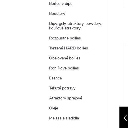
e
Boilies v dipu
Boostery
l
Dipy, gely, atraktory, powdery,
kouřové atraktory
Rozpustné boilies
Tvrzené HARD boilies
Novinka
Obalované boilies
ned
Odesíláme ihned
Rohlíkové boilies
Esence
Tekuté potravy
Atraktory sprejové
Oleje
Melasa a sladidla
ER Boilies
SINGLEPLAYER Boilies
20mm 250g
Vindaloo 16mm 250g