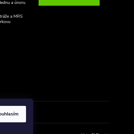
 lednu a únoru
stráže a MRS
rkovu
ouhlasím