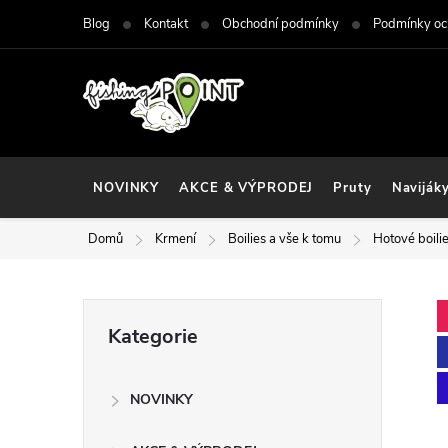
Přejít
Blog
Kontakt
Obchodní podmínky
Podmínky oc
na
obsah
NOVINKY
AKCE & VÝPRODEJ
Pruty
Naviják
Domů
Krmení
Boilies a vše k tomu
Hotové boili
P
Přeskočit
Kategorie
kategorie
o
NOVINKY
s