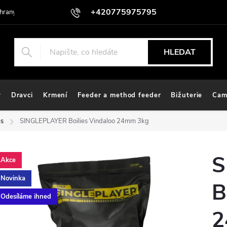
+420775975795
hrany osobních údajů
HLEDAT
y
Dravci
Krmení
Feeder a method feeder
Bižuterie
Cam
es
SINGLEPLAYER Boilies Vindaloo 24mm 3kg
S
Akce
Novinka
B
Odesíláme ihned
2