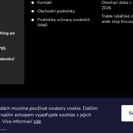
Kontakt
Otevírací doba v
2026
Obchodní podmínky
Trable rybářské 
Podmínky ochrany osobních
aneb stop Kocou
údajů
shing-po
795
cebooku!
vodách musíme používat soubory cookie. Dalším
S
naším eshopem vyjadřujete souhlas s jejich
. Více informací
zde
.