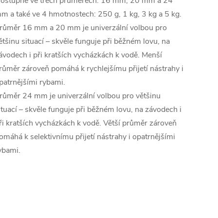
ostupné ve třech průměrech: 16 mm, 20 mm a 24
m a také ve 4 hmotnostech: 250 g, 1 kg, 3 kg a 5 kg.
růměr 16 mm a 20 mm je univerzální volbou pro
ětšinu situací – skvěle funguje při běžném lovu, na
ávodech i při kratších vycházkách k vodě. Menší
růměr zároveň pomáhá k rychlejšímu přijetí nástrahy i
patrnějšími rybami.
růměr 24 mm je univerzální volbou pro většinu
ituací – skvěle funguje při běžném lovu, na závodech i
ři kratších vycházkách k vodě. Větší průměr zároveň
omáhá k selektivnímu přijetí nástrahy i opatrnějšími
ybami.