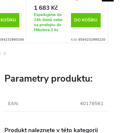
1 683 Kč
1 683
Expedujeme do
Expeduje
24h domů nebo
24h domů
 KOŠÍKU
DO KOŠÍKU
na prodejnu do
na prodej
Mikulova
2 ks
Mikulova
594232980206
Kód:
8594232980220
Parametry produktu:
EAN
:
40178561
Produkt naleznete v této kategorii