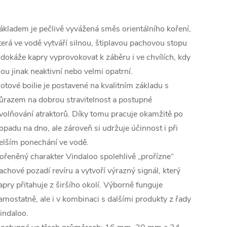
ákladem je pečlivě vyvážená směs orientálního koření,
terá ve vodě vytváří silnou, štiplavou pachovou stopu
 dokáže kapry vyprovokovat k záběru i ve chvílích, kdy
sou jinak neaktivní nebo velmi opatrní.
otové boilie je postavené na kvalitním základu s
ůrazem na dobrou stravitelnost a postupné
volňování atraktorů. Díky tomu pracuje okamžitě po
opadu na dno, ale zároveň si udržuje účinnost i při
elším ponechání ve vodě.
ořeněný charakter Vindaloo spolehlivě „prořízne“
achové pozadí revíru a vytvoří výrazný signál, který
apry přitahuje z širšího okolí. Výborně funguje
amostatně, ale i v kombinaci s dalšími produkty z řady
indaloo.