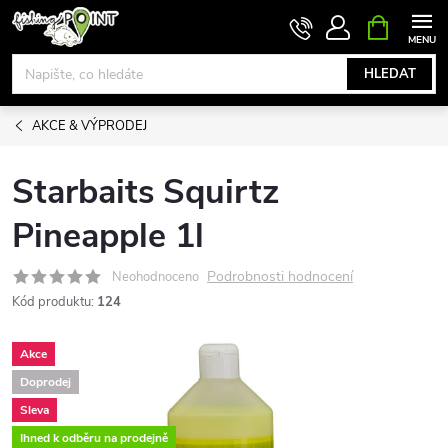
Přejít
NÁKUPNÍ
KOŠÍK
na
obsah
HLEDAT
AKCE & VÝPRODEJ
Starbaits Squirtz
Pineapple 1l
Podrobnosti hodnocení
Neohodnoceno
Kód produktu:
124
Akce
Doprodej
Sleva
Ihned k odběru na prodejně