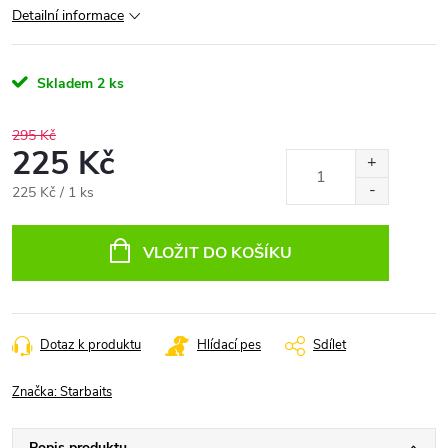
Detailní informace
Skladem
2 ks
295 Kč
225 Kč
Měrná
225 Kč / 1 ks
cena:
VLOŽIT DO KOŠÍKU
Dotaz k produktu
Hlídací pes
Sdílet
Značka:
Starbaits
Popis produktu