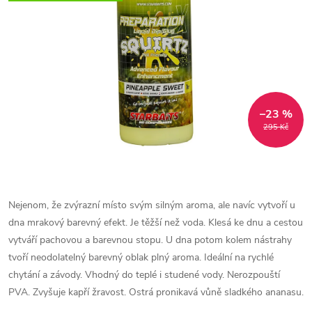
–23 %
295 Kč
Nejenom, že zvýrazní místo svým silným aroma, ale navíc vytvoří u
dna mrakový barevný efekt. Je těžší než voda. Klesá ke dnu a cestou
vytváří pachovou a barevnou stopu. U dna potom kolem nástrahy
tvoří neodolatelný barevný oblak plný aroma. Ideální na rychlé
chytání a závody. Vhodný do teplé i studené vody. Nerozpouští
PVA. Zvyšuje kapří žravost. Ostrá pronikavá vůně sladkého ananasu.