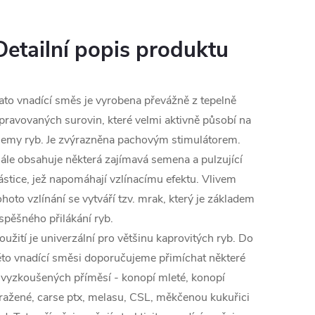
Detailní popis produktu
ato vnadící směs je vyrobena převážně z tepelně
pravovaných surovin, které velmi aktivně působí na
jemy ryb. Je zvýrazněna pachovým stimulátorem.
ále obsahuje některá zajímavá semena a pulzující
ástice, jež napomáhají vzlínacímu efektu. Vlivem
ohoto vzlínání se vytváří tzv. mrak, který je základem
spěšného přilákání ryb.
oužití je univerzální pro většinu kaprovitých ryb. Do
éto vnadící směsi doporučujeme přimíchat některé
 vyzkoušených příměsí - konopí mleté, konopí
ražené, carse ptx, melasu, CSL, měkčenou kukuřici