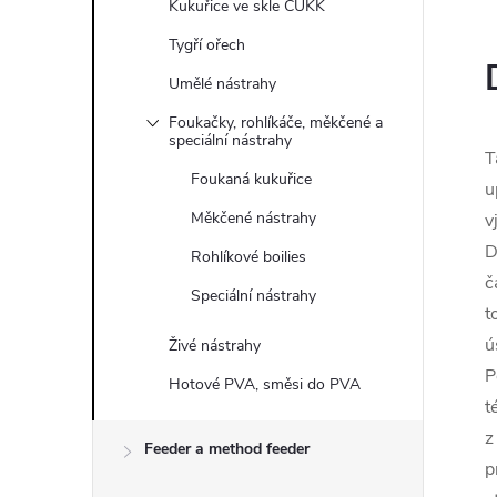
Kukuřice ve skle CUKK
Tygří ořech
Umělé nástrahy
Foukačky, rohlíkáče, měkčené a
speciální nástrahy
T
Foukaná kukuřice
u
Měkčené nástrahy
v
D
Rohlíkové boilies
č
Speciální nástrahy
t
ú
Živé nástrahy
P
Hotové PVA, směsi do PVA
t
z
Feeder a method feeder
p