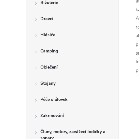
a
Bižuterie
k
A
Dravci
r
Hlásiče
a
p
Camping
s
I
Oblečení
p
Stojany
Péče o úlovek
Zakrmování
Čluny, motory, zavážecí lodičky a
sonary