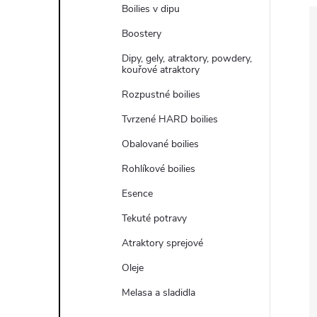
e
Boilies v dipu
Boostery
l
Dipy, gely, atraktory, powdery,
kouřové atraktory
Rozpustné boilies
Tvrzené HARD boilies
Obalované boilies
Rohlíkové boilies
Esence
Tekuté potravy
Atraktory sprejové
Oleje
Melasa a sladidla