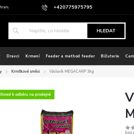
+420775975795
hrany osobních údajů
HLEDAT
y
Dravci
Krmení
Feeder a method feeder
Bižuterie
Cam
y
Krmítkové směsi
Václavík MEGACARP 3kg
V
Ihned k odběru na prodejně
M
Kód 