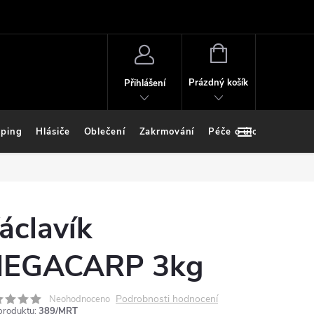
NÁKUPNÍ
KOŠÍK
Prázdný košík
Přihlášení
ping
Hlásiče
Oblečení
Zakrmování
Péče o úlovek
Stoj
áclavík
EGACARP 3kg
Podrobnosti hodnocení
Neohodnoceno
produktu:
389/MRT