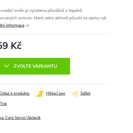
 vnadící směs je vyrobena převážně z tepelně
vovaných surovin, které velmi aktivně působí na vjemy ryb.
ilní informace
59 Kč
ná
:
ZVOLTE VARIANTU
Dotaz k produktu
Hlídací pes
Sdílet
Tisk
ka:
Carp Servis Václavík