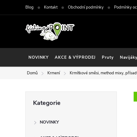
Přejít
Blog
Kontakt
Obchodní podmínky
Podmínky oc
na
obsah
NOVINKY
AKCE & VÝPRODEJ
Pruty
Naviják
Domů
Krmení
Krmítkové směsi, method mixy, přísad
P
Přeskočit
Kategorie
kategorie
o
NOVINKY
s