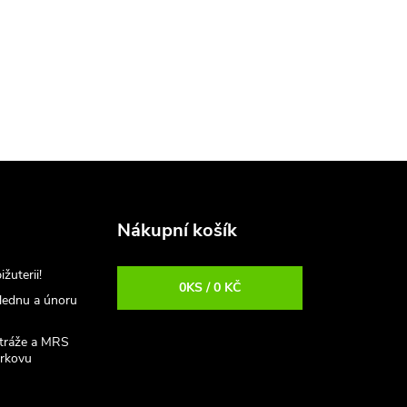
Nákupní košík
uterii!
0
KS /
0 KČ
 lednu a únoru
stráže a MRS
rkovu