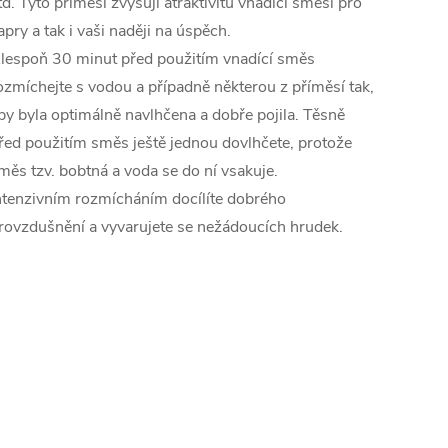
td. Tyto příměsi zvyšují atraktivitu vnadící směsi pro
apry a tak i vaši naději na úspěch.
lespoň 30 minut před použitím vnadící směs
ozmíchejte s vodou a případně některou z příměsí tak,
by byla optimálně navlhčena a dobře pojila. Těsně
řed použitím směs ještě jednou dovlhčete, protože
měs tzv. bobtná a voda se do ní vsakuje.
ntenzivním rozmícháním docílíte dobrého
rovzdušnění a vyvarujete se nežádoucích hrudek.