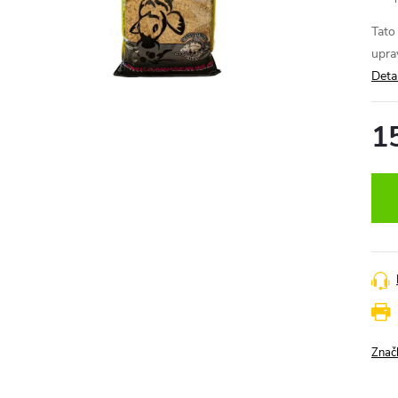
Tato
upra
Deta
1
Měr
cena
Znač