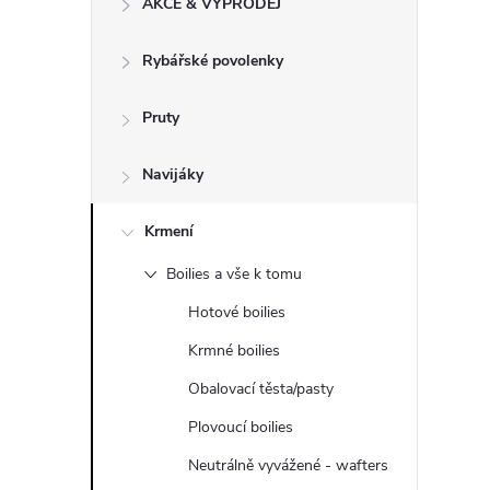
AKCE & VÝPRODEJ
t
Rybářské povolenky
r
a
Pruty
n
Navijáky
n
Krmení
Boilies a vše k tomu
í
Hotové boilies
p
Krmné boilies
Obalovací těsta/pasty
a
Plovoucí boilies
n
Neutrálně vyvážené - wafters