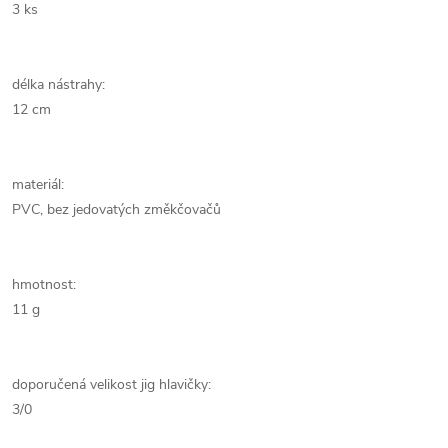
3 ks
délka nástrahy:
12 cm
materiál:
PVC, bez jedovatých změkčovačů
hmotnost:
11 g
doporučená velikost jig hlavičky:
3/0