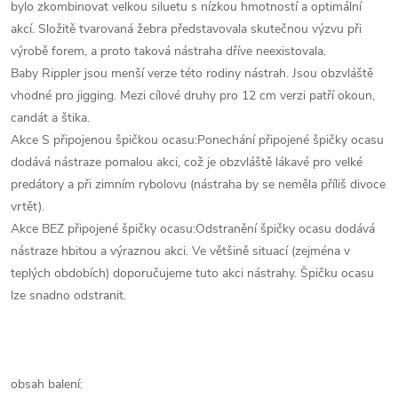
bylo zkombinovat velkou siluetu s nízkou hmotností a optimální
akcí. Složitě tvarovaná žebra představovala skutečnou výzvu při
výrobě forem, a proto taková nástraha dříve neexistovala.
Baby Rippler jsou menší verze této rodiny nástrah. Jsou obzvláště
vhodné pro jigging. Mezi cílové druhy pro 12 cm verzi patří okoun,
candát a štika.
Akce S připojenou špičkou ocasu:Ponechání připojené špičky ocasu
dodává nástraze pomalou akci, což je obzvláště lákavé pro velké
predátory a při zimním rybolovu (nástraha by se neměla příliš divoce
vrtět).
Akce BEZ připojené špičky ocasu:Odstranění špičky ocasu dodává
nástraze hbitou a výraznou akci. Ve většině situací (zejména v
teplých obdobích) doporučujeme tuto akci nástrahy. Špičku ocasu
lze snadno odstranit.
obsah balení: