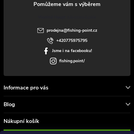
t
Vlastimil Haupt
í
prodejna
@
fishing-point.cz
+420775975795
Jsme i na facebooku!
fishing.point/
Informace pro vás
Blog
Nákupní košík