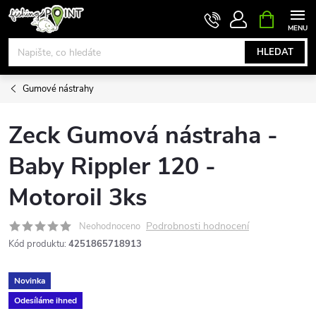
Přejít
NÁKUPNÍ
KOŠÍK
na
obsah
HLEDAT
Gumové nástrahy
Zeck Gumová nástraha -
Baby Rippler 120 -
Motoroil 3ks
Podrobnosti hodnocení
Neohodnoceno
Kód produktu:
4251865718913
Novinka
Odesíláme ihned