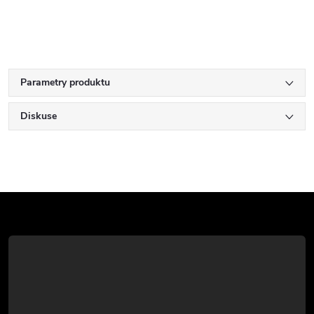
Parametry produktu
Diskuse
Z
á
p
a