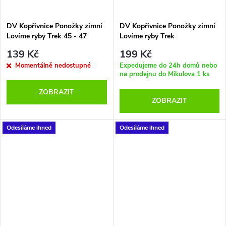
ů
ů
DV Kopřivnice Ponožky zimní
DV Kopřivnice Ponožky zimní
Lovíme ryby Trek 45 - 47
Lovíme ryby Trek
černošedé
139 Kč
199 Kč
Momentálně nedostupné
Expedujeme do 24h domů nebo
na prodejnu do Mikulova
1 ks
ZOBRAZIT
ZOBRAZIT
Odesíláme ihned
Odesíláme ihned