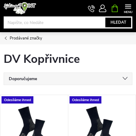
Přejít
NÁKUPNÍ
KOŠÍK
na
obsah
HLEDAT
Prodávané značky
DV Kopřivnice
Ř
Doporučujeme
a
Nejlevnější
V
Odesíláme ihned
Odesíláme ihned
Nejdražší
z
ý
Nejprodávanější
e
p
Abecedně