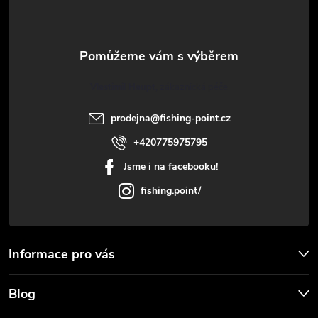
p
c
a
í
t
p
Vlastimil Haupt
r
í
prodejna
@
fishing-point.cz
v
+420775975795
k
Jsme i na facebooku!
y
fishing.point/
v
ý
Informace pro vás
p
Blog
i