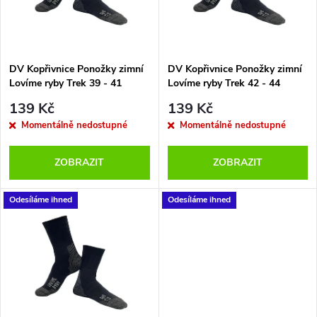
n
i
í
s
p
DV Kopřivnice Ponožky zimní
DV Kopřivnice Ponožky zimní
Lovíme ryby Trek 39 - 41
Lovíme ryby Trek 42 - 44
p
černošedé
černošedé
r
139 Kč
139 Kč
r
Momentálně nedostupné
Momentálně nedostupné
o
o
ZOBRAZIT
ZOBRAZIT
d
d
Odesíláme ihned
Odesíláme ihned
u
u
k
k
t
t