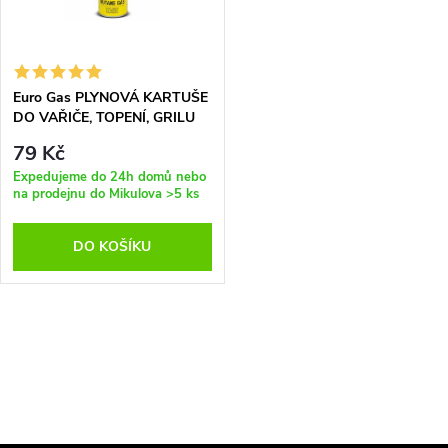
n
i
í
s
p
Euro Gas PLYNOVÁ KARTUŠE
DO VAŘIČE, TOPENÍ, GRILU
p
227g
r
79 Kč
r
Expedujeme do 24h domů nebo
na prodejnu do Mikulova
>5 ks
o
o
DO KOŠÍKU
d
d
u
u
O
k
k
v
t
l
t