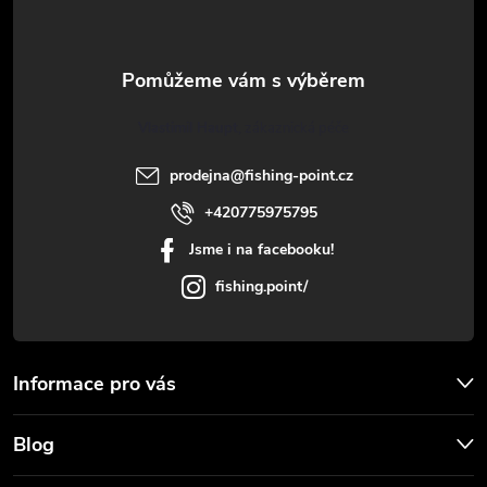
p
c
a
í
t
p
Vlastimil Haupt
r
í
prodejna
@
fishing-point.cz
v
+420775975795
k
Jsme i na facebooku!
y
fishing.point/
v
ý
Informace pro vás
p
Blog
i