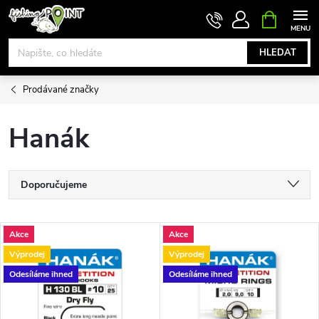
Přejít
NÁKUPNÍ
KOŠÍK
na
obsah
HLEDAT
Prodávané značky
Hanák
Ř
Doporučujeme
a
Nejlevnější
V
Akce
Akce
Nejdražší
z
Výprodej
Výprodej
ý
Nejprodávanější
Odesíláme ihned
Odesíláme ihned
e
p
Abecedně