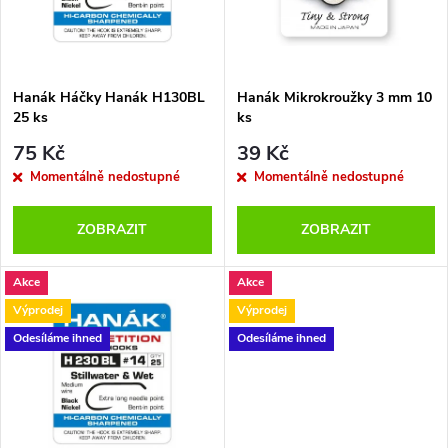
n
i
í
s
p
Hanák Háčky Hanák H130BL
Hanák Mikrokroužky 3 mm 10
25 ks
ks
p
r
75 Kč
39 Kč
r
Momentálně nedostupné
Momentálně nedostupné
o
o
ZOBRAZIT
ZOBRAZIT
d
d
Akce
Akce
u
Výprodej
Výprodej
u
Odesíláme ihned
Odesíláme ihned
k
k
t
t