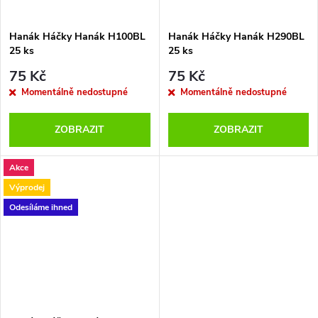
ů
ů
Hanák Háčky Hanák H100BL
Hanák Háčky Hanák H290BL
25 ks
25 ks
75 Kč
75 Kč
Momentálně nedostupné
Momentálně nedostupné
ZOBRAZIT
ZOBRAZIT
Akce
Výprodej
Odesíláme ihned